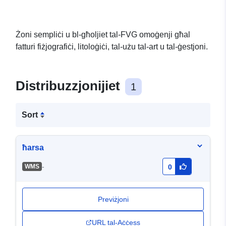
Żoni sempliċi u bl-għoljiet tal-FVG omoġenji għal
fatturi fiżjografiċi, litoloġiċi, tal-użu tal-art u tal-ġestjoni.
Distribuzzjonijiet
1
Sort
ħarsa
-
WMS
0
Previżjoni
URL tal-Aċċess