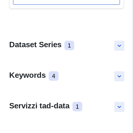
Dataset Series
1
keyboard_arrow_down
Keywords
4
keyboard_arrow_down
Servizzi tad-data
1
keyboard_arrow_down