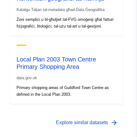
Katalgu Taljan tal-metadata għad-Data Ġeografika
Żoni sempliċi u bl-għoljiet tal-FVG omoġenji għal fatturi
fiżjografiċi, litoloġiċi, tal-użu tal-art u tal-ġestjoni.
Local Plan 2003 Town Centre
Primary Shopping Area
data.gov.uk
Primary shopping areas of Guildford Town Centre as
defined in the Local Plan 2003.
arrow_forward
Explore similar datasets