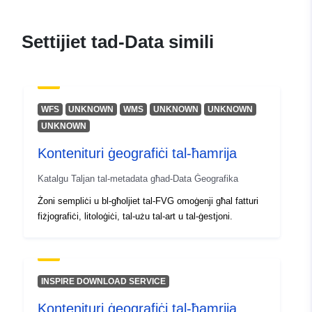
Spazjali:
Koordinati:
[ [ 12.44, 46.33 ],
[ 13.91, 46.33 ], [ 13.91,
45.56 ], [ 12.44, 45.56 ], [
Settijiet tad-Data simili
12.44, 46.33 ] ]
Tip:
Polygon
Identifikaturi:
arls_031:m10574-cc-i10632
WFS
UNKNOWN
WMS
UNKNOWN
UNKNOWN
UNKNOWN
uriRef:
http://data.europa.eu/88u/dataset/
Kontenituri ġeografiċi tal-ħamrija
m10574-cc-i10632
Katalgu Taljan tal-metadata għad-Data Ġeografika
Perjodiċità tad-
irregular
Żoni sempliċi u bl-għoljiet tal-FVG omoġenji għal fatturi
Dovuti:
fiżjografiċi, litoloġiċi, tal-użu tal-art u tal-ġestjoni.
INSPIRE DOWNLOAD SERVICE
Kontenituri ġeografiċi tal-ħamrija