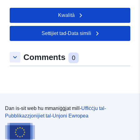
Kwalità
Settijiet tad-Data simili
Comments
keyboard_arrow_down
0
Dan is-sit web hu mmaniġġjat mill-
Uffiċċju tal-
Pubblikazzjonijiet tal-Unjoni Ewropea