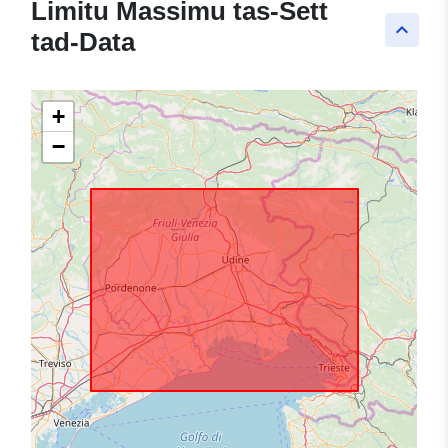
Limitu Massimu tas-Sett
keyboard_arrow_up
tad-Data
+
−