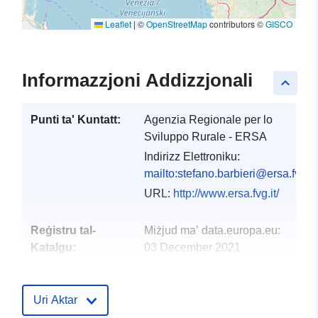
Leaflet
|
©
OpenStreetMap
contributors ©
GISCO
Informazzjoni Addizzjonali
keyboard_arrow_up
Punti ta' Kuntatt:
Agenzia Regionale per lo
Sviluppo Rurale - ERSA
Indirizz Elettroniku:
mailto:stefano.barbieri@ersa.fvg.it
URL:
http://www.ersa.fvg.it/
Reġistru tal-
Miżjud ma’ data.europa.eu:
Katalgu:
03 December 2021
Aġġornat fuq data.europa.eu:
10 March 2026
Uri Aktar