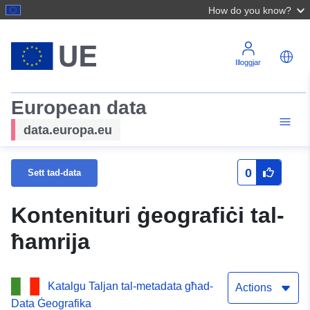
How do you know?
Illoggjar
European data
data.europa.eu
0
Sett tad-data
Kontenituri ġeografiċi tal-
ħamrija
Katalgu Taljan tal-metadata għad-
Actions
Data Ġeografika