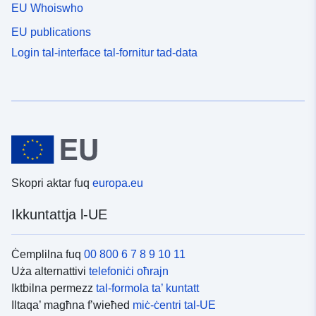
EU Whoiswho
EU publications
Login tal-interface tal-fornitur tad-data
Skopri aktar fuq
europa.eu
Ikkuntattja l-UE
Ċemplilna fuq
00 800 6 7 8 9 10 11
Uża alternattivi
telefoniċi oħrajn
Iktbilna permezz
tal-formola ta’ kuntatt
Iltaqa’ magħna f’wieħed
miċ-ċentri tal-UE