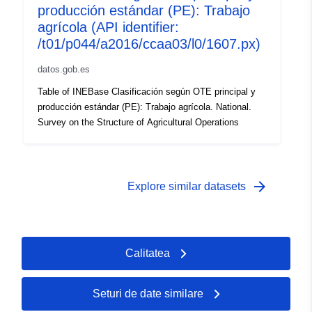
producción estándar (PE): Trabajo
agrícola (API identifier:
/t01/p044/a2016/ccaa03/l0/1607.px)
datos.gob.es
Table of INEBase Clasificación según OTE principal y
producción estándar (PE): Trabajo agrícola. National.
Survey on the Structure of Agricultural Operations
arrow_forward
Explore similar datasets
Calitatea
Seturi de date similare