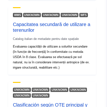
WMS
UNKNOWN
UNKNOWN
UNKNOWN
WFS
Capacitatea secundară de utilizare a
terenurilor
Catalog italian de metadate pentru date spațiale
Evaluarea capacității de utilizare a solurilor secundare
(în funcție de frecvență) în conformitate cu metoda
USDA în 8 clase. Evaluarea se efectuează pe sol
natural, nu ia în considerare intervenții antropice (de ex.
irigare structurată, reabilitare etc.)
UNKNOWN
UNKNOWN
UNKNOWN
UNKNOWN
UNKNOWN
UNKNOWN
Clasificación según OTE principal y