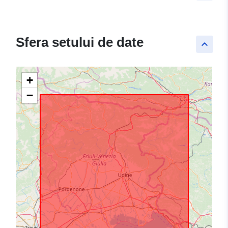
Sfera setului de date
keyboard_arrow_up
+
−