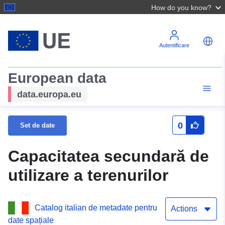
How do you know?
Autentificare
European data
data.europa.eu
0
Set de date
Capacitatea secundară de
utilizare a terenurilor
Catalog italian de metadate pentru
Actions
date spațiale