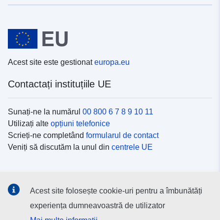
Acest site este gestionat
europa.eu
Contactați instituțiile UE
Sunați-ne la numărul
00 800 6 7 8 9 10 11
Utilizați alte
opțiuni telefonice
Scrieți-ne completând
formularul de contact
Veniți să discutăm la unul din
centrele UE
Platformele de comunicare socială
Acest site folosește cookie-uri pentru a îmbunătăți
Descoperiți canalele UE
pe rețelele sociale
experiența dumneavoastră de utilizator