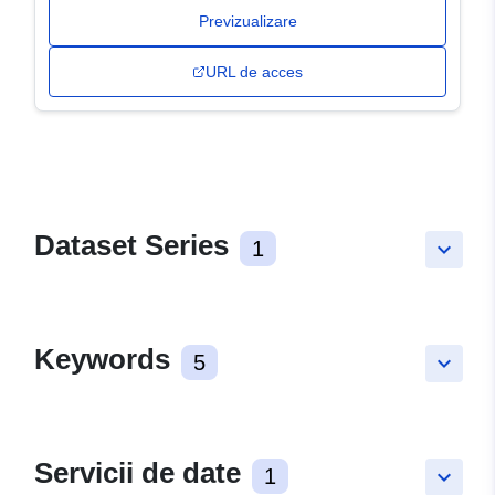
Previzualizare
URL de acces
Dataset Series
1
keyboard_arrow_down
Keywords
5
keyboard_arrow_down
Servicii de date
1
keyboard_arrow_down