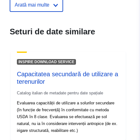
Arată mai multe
10 March 2026
Spațial:
Coordonate:
[ [ 12.32, 46.66
], [ 13.92, 46.66 ], [ 13.92,
Seturi de date similare
45.56 ], [ 12.32, 45.56 ], [
12.32, 46.66 ] ]
Tip:
Polygon
INSPIRE DOWNLOAD SERVICE
Identificatori:
arls_031:m10914-cc-i11798
Capacitatea secundară de utilizare a
terenurilor
uriRef:
http://data.europa.eu/88u/dataset/
m10914-cc-i11798
Catalog italian de metadate pentru date spațiale
Evaluarea capacității de utilizare a solurilor secundare
(în funcție de frecvență) în conformitate cu metoda
USDA în 8 clase. Evaluarea se efectuează pe sol
natural, nu ia în considerare intervenții antropice (de ex.
irigare structurată, reabilitare etc.)