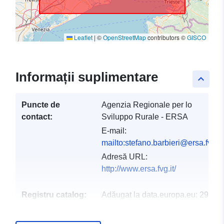
Leaflet
|
©
OpenStreetMap
contributors ©
GISCO
Informații suplimentare
keyboard_arrow_up
Puncte de
Agenzia Regionale per lo
contact:
Sviluppo Rurale - ERSA
E-mail:
mailto:stefano.barbieri@ersa.fvg.it
Adresă URL:
http://www.ersa.fvg.it/
Registru catalog:
Adăugat la data.europa.eu:
29 Oct
2022
Informații actualizate la data a.eur