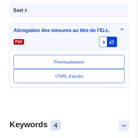
Sort
Abrogation des mesures au titre de l’IG-L.
-
PDF
0
Prévisualisation
URL d'accès
Keywords
4
keyboard_arrow_down