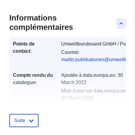
Informations
keyboard_arrow_up
complémentaires
Points de
Umweltbundesamt GmbH / Publika
contact:
Courriel:
mailto:publikationen@umweltbund
Compte rendu du
Ajoutée à data.europa.eu:
30
catalogue:
March 2022
Mise à jour sur data.europa.eu:
02 March 2026
uriRef:
http://data.europa.eu/88u/datas
Suite