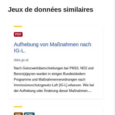
Jeux de données similaires
PDF
Aufhebung von Maßnahmen nach
IG-L.
data.gv.at
Nach Grenzwertüberschreitungen bei PM10, NO2 und
Benzo(a)pyren wurden in einigen Bundesländern
Programme und Maßnahmenverordnungen nach
Immissionsschutzgesetz-Luft (IG-L) erlassen. Wie bei
der Aufhebung oder Änderung dieser Maßnahmen
vorgegangen werden kann, dafür hat das
Umweltbundesamt im Auftrag des BMK und in
Zusammenarbeit mit Ämtern der Landesregierungen
Kriterien vorgeschlagen und darauf aufbauend Leitlinien
XML
HTML