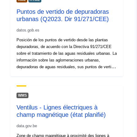
erarbeitet. Diese Kriterien umfassen eine Abschätzung
Puntos de vertido de depuradoras
der Änderung der Immissionsbelastung, eine
urbanas (Q2023. Dir 91/271/CEE)
Berücksichtigung der meteorologisch bedingten
Schwankungsbreite, eine Abschätzung des Risikos der
datos.gob.es
Nichteinhaltung des Grenzwerts und Anstiegs der
Belastung sowie eine Betrachtung des Trends der
Posición de los puntos de vertido desde las plantas
Emissionen. Für die Analysen und das Ergebnis der
depuradoras, de acuerdo con la Directiva 91/271/CEE
Kriterienprüfung sehen die Leitlinien die Dokumentation
sobre el tratamiento de las aguas residuales urbanas. La
in einem Bericht oder in einem Gutachten vor.
información sobre las aglomeraciones urbanas,
depuradoras de aguas residuales, sus puntos de vertido
y las zonas sensibles ha sido remitida a la Comisión
Europea según el modelo de datos especificado en la
web del EIONET
http://cdr.eionet.europa.eu/help/UWWTD/UWWTD_613 ,
WMS
y su contenido se puede encontrar en la página web de
Ventilus - Lignes électriques à
Reportnet 3.0
champ magnétique (état planifié)
https://reportnet.europa.eu/public/dataflow/1043. La
cartografía se corresponde con los puntos de vertido
data.gov.be
activos (cuyos datos están vigentes y no han sido
dados de baja) de las estaciones depuradoras
Zone de champ magnétique à proximité des lignes à