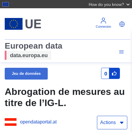
How do you know?
Connexion
European data
data.europa.eu
0
Jeu de données
Abrogation de mesures au
titre de l’IG-L.
opendataportal.at
Actions