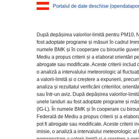
Portalul de date deschise (opendataport
După depășirea valorilor-limită pentru PM10, N
fost adoptate programe și măsuri în cadrul Imm
numele BMK și în cooperare cu birourile guvern
Mediu a propus criterii și a elaborat orientări 
abrogate sau modificate. Aceste criterii includ o
o analiză a intervalului meteorologic al fluctuaț
a valorii-limită și o creștere a expunerii, precu
analiza și rezultatul verificării criteriilor, orie
sau într-un aviz. După depășirea valorilor-limi
unele landuri au fost adoptate programe și măs
(IG-L). În numele BMK și în cooperare cu birour
Federală de Mediu a propus criterii și a elabor
pot fi abrogate sau modificate. Aceste criterii i
imisie, o analiză a intervalului meteorologic al f
nerespectare a valorii-limită și o creștere a ex