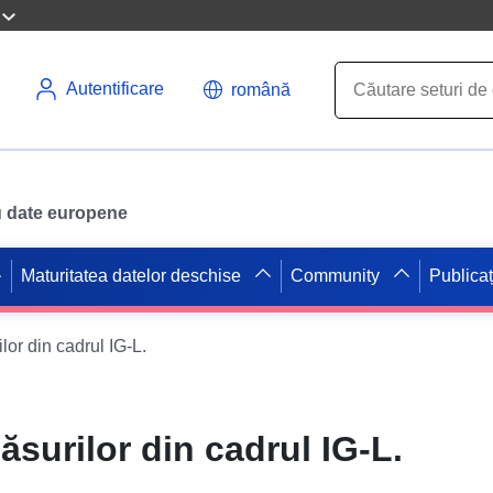
Autentificare
română
ru date europene
Maturitatea datelor deschise
Community
Publicaț
or din cadrul IG-L.
surilor din cadrul IG-L.