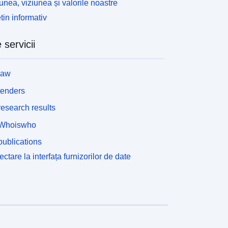
unea, viziunea și valorile noastre
tin informativ
 servicii
law
tenders
esearch results
Whoiswho
ublications
ctare la interfața furnizorilor de date