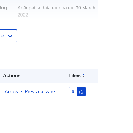
log:
Adăugat la data.europa.eu:
30 March
2022
Informații actualizate la data a.europa.eu:
02 March 2026
te
http://data.europa.eu/88u/dataset/auf
hebungvonmanahmennachigl
Actions
Likes
Acces
Previzualizare
0