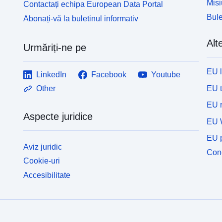
Misi
Contactați echipa European Data Portal
Bule
Abonați-vă la buletinul informativ
Alte
Urmăriți-ne pe
EU 
LinkedIn
Facebook
Youtube
EU 
Other
EU r
Aspecte juridice
EU 
EU p
Aviz juridic
Cone
Cookie-uri
Accesibilitate