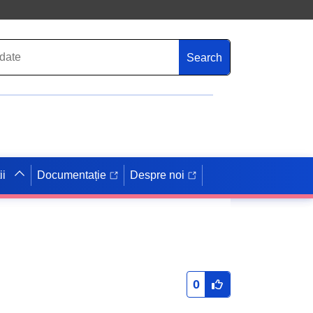
Search
ii
Documentație
Despre noi
0