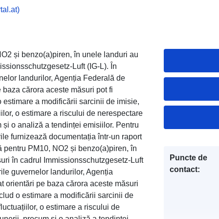
al.at)
O2 și benzo(a)piren, în unele landuri au
issionsschutzgesetz-Luft (IG-L). În
elor landurilor, Agenția Federală de
pe baza cărora aceste măsuri pot fi
 estimare a modificării sarcinii de imisie,
iilor, o estimare a riscului de nerespectare
m și o analiză a tendinței emisiilor. Pentru
ntările furnizează documentația într-un raport
tă pentru PM10, NO2 și benzo(a)piren, în
Puncte de
uri în cadrul Immissionsschutzgesetz-Luft
contact:
ile guvernelor landurilor, Agenția
at orientări pe baza cărora aceste măsuri
nclud o estimare a modificării sarcinii de
luctuațiilor, o estimare a riscului de
punerii, precum și o analiză a tendinței