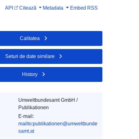
API
Citează
Metadata
Embed
RSS
Calitatea
Seturi de date similare
History
Umweltbundesamt GmbH /
Publikationen
E-mail:
mailto:publikationen@umweltbunde
samt.at