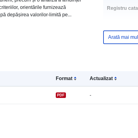
criteriilor, orientările furnizează
Registru cata
pă depășirea valorilor-limită pe...
Arată mai mul
uriRef:
Format
Actualizat
-
PDF