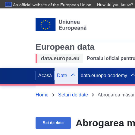
How do you know?
An official website of the European Union
European data
data.europa.eu
Portalul oficial pent
Acasă
Date
data.europa academy
Home
Seturi de date
Abrogarea măsuril
Abrogarea mă
Set de date