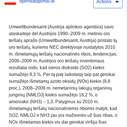
opendataportal.at
Actions
Umweltbundesamt (Austrija aplinkos agentūra) savo
ataskaitoje dėl Austrijos 1990–2009 m. metinio oro
teršalų aprašo (Umweltbundesamt, Austrija) pristato tų
oro teršalų, kuriems NEC direktyvoje nustatytos 2010
m. išmetamųjų teršalų nacionalinės ribos, tendencijas.
2008–2009 m. Austrijos oro teršalų inventoriaus
rezultatai rodo, kad sieros dioksido (SO2) kiekis
sumažėjo 8,3 %. Per tą patį laikotarpį taip pat gerokai
sumažėjo išmetamų azoto oksidų (NOx) kiekis (8,8
proc.). 2008–2009 m. nemetaninių lakiųjų organinių
junginių (NMLOJ) kiekis sumažėjo 18,2 %, o
amoniako (NH3) – 1,3. Palyginus su 2010 m.
išmetamųjų teršalų nacionalinėmis ribomis matyti, kad
SO2, NMLOJ ir NH3 jau yra mažesnės už šias ribas, o
NOx išmetamas kiekis vis dar gerokai viršija šias