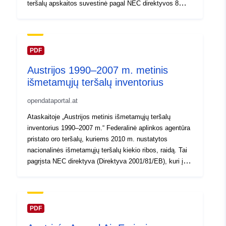
teršalų apskaitos suvestinė pagal NEC direktyvos 8
straipsnį. Austrijos galutinis aprašas bus pateiktas ne
vėliau kaip 2012 m. gruodžio 31 d. 2009–2010 m.
duomenys rodo, kad sieros dioksido (SO2) kiekis
padidėjo 7,7 %, o lakiųjų organinių junginių be metano
PDF
(NMLOJ) – 10,0 %. Per tą patį laikotarpį išmetamų
Austrijos 1990–2007 m. metinis
azoto oksidų (NOx) kiekis sumažėjo 1,4 proc., o
išmetamųjų teršalų inventorius
išmetamas amoniako (NH3) kiekis 2009–2010 m.
sumažėjo 1,5 proc. Palyginus su 2010 m. išmetamųjų
opendataportal.at
teršalų nacionalinėmis ribomis matyti, kad SO2, NMLOJ
ir NH3 buvo mažesnės už šias ribas, o NOx išmetamas
Ataskaitoje „Austrijos metinis išmetamųjų teršalų
kiekis gerokai viršijo šias ribas.
inventorius 1990–2007 m.“ Federalinė aplinkos agentūra
pristato oro teršalų, kuriems 2010 m. nustatytos
nacionalinės išmetamųjų teršalų kiekio ribos, raidą. Tai
pagrįsta NEC direktyva (Direktyva 2001/81/EB), kuri į
nacionalinę teisę perkelta teršalų išmetimo ribų
įstatymu-Luft (Federalinis oficialusis leidinys I Nr.
34/2003). Austrijos oro teršalų inventoriaus rezultatai
rodo, kad 2006–2007 m. SO2 kiekis labai sumažėjo
PDF
11,6 %, o lakiųjų angliavandenilių be metano (NMLOJ) –