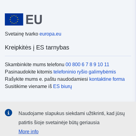
Svetainę tvarko
europa.eu
Kreipkitės į ES tarnybas
Skambinkite mums telefonu
00 800 6 7 8 9 10 11
Pasinaudokite kitomis
telefoninio ryšio galimybėmis
Rašykite mums e. paštu naudodamiesi
kontaktine forma
Susitikime viename iš
ES biurų
Socialiniai tinklai
Naudojame slapukus siekdami užtikrinti, kad jūsų
ES
socialinių tinklų kanalai
patirtis šioje svetainėje būtų geriausia
More info