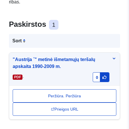
ribas.
Paskirstos
1
Sort
"Austrija ´" metinė išmetamųjų teršalų
apskaita 1990-2009 m.
-
PDF
0
Peržiūra. Peržiūra
Prieigos URL