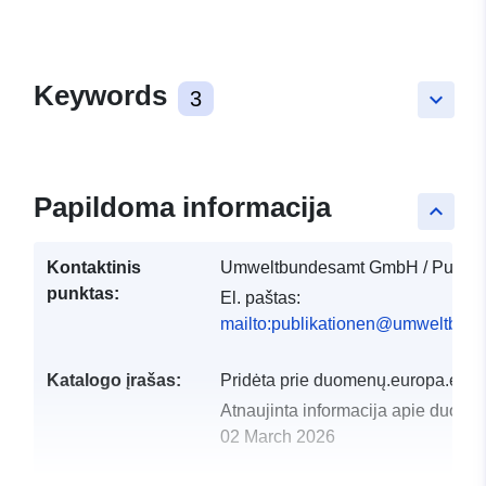
Keywords
3
keyboard_arrow_down
Papildoma informacija
keyboard_arrow_up
Kontaktinis
Umweltbundesamt GmbH / Publika
punktas:
El. paštas:
mailto:publikationen@umweltbund
Katalogo įrašas:
Pridėta prie duomenų.europa.eu:
Atnaujinta informacija apie duome
02 March 2026