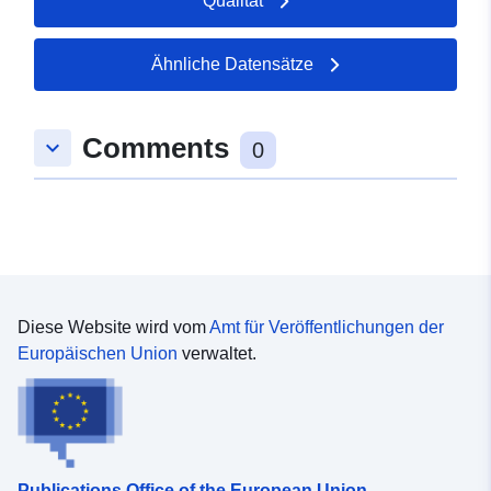
Qualität
Ähnliche Datensätze
Comments
keyboard_arrow_down
0
Diese Website wird vom
Amt für Veröffentlichungen der
Europäischen Union
verwaltet.
Publications Office of the European Union