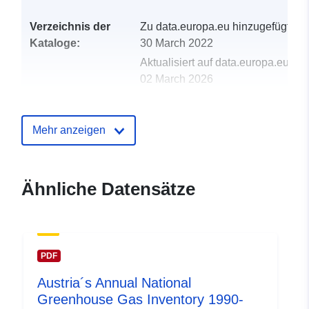
Verzeichnis der
Zu data.europa.eu hinzugefügt:
Kataloge:
30 March 2022
Aktualisiert auf data.europa.eu:
02 March 2026
uriRef:
http://data.europa.eu/88u/datase
Mehr anzeigen
Ähnliche Datensätze
PDF
Austria´s Annual National
Greenhouse Gas Inventory 1990-