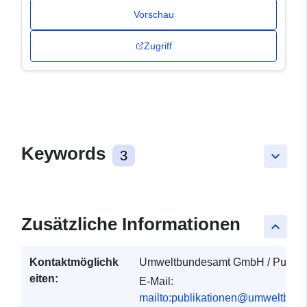
Vorschau
Zugriff
Keywords
3
keyboard_arrow_down
Zusätzliche Informationen
keyboard_arrow_up
Kontaktmöglichk
Umweltbundesamt GmbH / Publika
eiten:
E-Mail:
mailto:publikationen@umweltbund