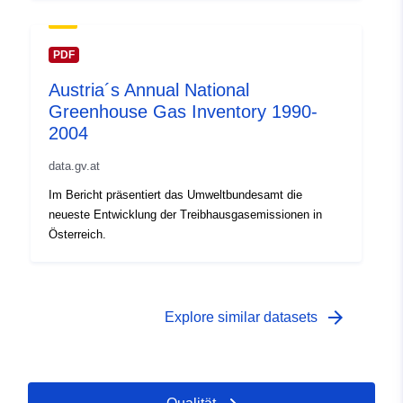
PDF
Austria´s Annual National
Greenhouse Gas Inventory 1990-
2004
data.gv.at
Im Bericht präsentiert das Umweltbundesamt die
neueste Entwicklung der Treibhausgasemissionen in
Österreich.
arrow_forward
Explore similar datasets