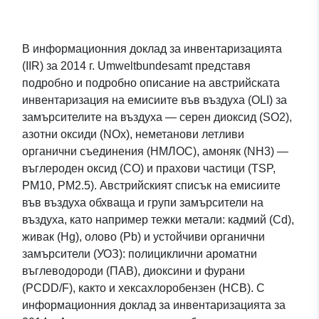
В информационния доклад за инвентаризацията
(IIR) за 2014 г. Umweltbundesamt представя
подробно и подробно описание на австрийската
инвентаризация на емисиите във въздуха (OLI) за
замърсителите на въздуха — серен диоксид (SO2),
азотни оксиди (NOx), неметанови летливи
органични съединения (НМЛОС), амоняк (NH3) —
въглероден оксид (СО) и прахови частици (TSP,
PM10, PM2.5). Австрийският списък на емисиите
във въздуха обхваща и групи замърсители на
въздуха, като например тежки метали: кадмий (Cd),
живак (Hg), олово (Pb) и устойчиви органични
замърсители (УОЗ): полициклични ароматни
въглеводороди (ПАВ), диоксини и фурани
(PCDD/F), както и хексахлоробензен (HCB). С
информационния доклад за инвентаризацията за