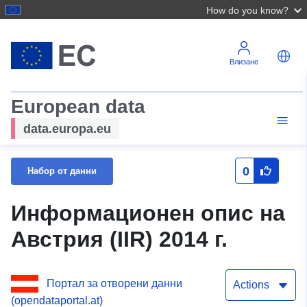
How do you know?
Влизане
European data
data.europa.eu
0
Набор от данни
Информационен опис на
Австрия (IIR) 2014 г.
Портал за отворени данни
Actions
(opendataportal.at)