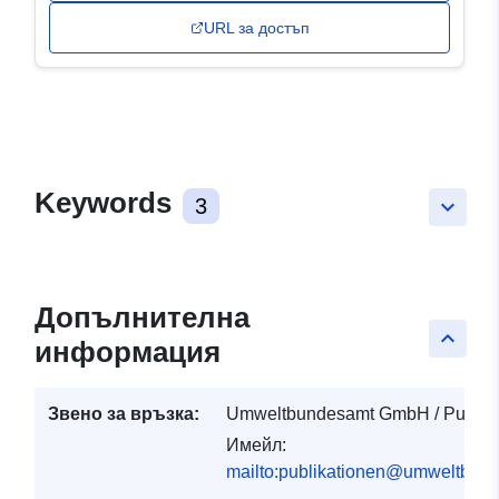
URL за достъп
Keywords
3
keyboard_arrow_down
Допълнителна
keyboard_arrow_up
информация
Звено за връзка:
Umweltbundesamt GmbH / Publika
Имейл:
mailto:publikationen@umweltbund