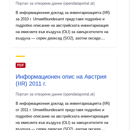
Портал за отворени данни (opendataportal.at)
В информационния доклад за инвентаризацията (IIR)
за 2010 г. Umweltbundesamt представя подробно и
подробно описание на австрийската инвентаризация
на емисиите във въздуха (OLI) за замърсителите на
въздуха — серен диоксид (SO2), азотни оксиди
(NOx), неметанови летливи органични съединения
(НМЛОС), амоняк (NH3) — въглероден оксид (CO) и
— прахови частици (TSP, PM10, PM2.5).
Австрийската инвентаризация на емисиите във
PDF
въздуха обхваща и групи замърсители на въздуха,
Информационен опис на Австрия
като например тежки метали: кадмий (Cd), живак
(IIR) 2011 г.
(Hg), олово (Pb) и устойчиви органични замърсители
(УОЗ): полициклични ароматни въглеводороди (ПАВ),
Портал за отворени данни (opendataportal.at)
диоксини и фурани (PCDD/F), както и
хексахлоробензен (HCB). С информационния доклад
В информационния доклад за инвентаризацията (IIR)
за 2010 г. Австрия предоставя необходимата
от 2011 г. Umweltbundesamt представя подробно и
документация за докладване съгласно Конвенцията
подробно описание на австрийската инвентаризация
на ИКЕ на ООН за трансгранично замърсяване на
на емисиите във въздуха (OLI) за замърсителите на
въздуха на далечни разстояния (LRTAP).
въздуха — серен диоксид (SO2), азотни оксиди