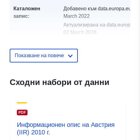
Каталожен
Добавено към data.europa.eu:
30
запис:
March 2022
Актуализирана на data.europa.eu
02 March 2026
uriRef:
http://data.europa.eu/88u/dataset/a
Показване на повече
Сходни набори от данни
PDF
Информационен опис на Австрия
(IIR) 2010 г.