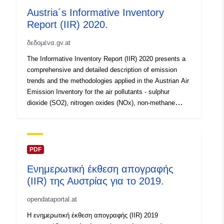
Austria´s Informative Inventory
Report (IIR) 2020.
δεδομένα.gv.at
The Informative Inventory Report (IIR) 2020 presents a
comprehensive and detailed description of emission
trends and the methodologies applied in the Austrian Air
Emission Inventory for the air pollutants - sulphur
dioxide (SO2), nitrogen oxides (NOx), non-methane
volatile organic compounds (NMVOCs), ammonia (NH3)
- carbon monoxide (CO) and - particulate matter (TSP,
PM10, PM2.5) as well as the air pollutant Groups such
as - heavy metals: cadmium (Cd), mercury (Hg), lead
PDF
(Pb) and - persistent organic pollutants (POPs):
Ενημερωτική έκθεση απογραφής
polycyclic aromatic hydrocarbons (PAHs), dioxins and
(IIR) της Αυστρίας για το 2019.
furans (PCDD/Fs), hexachlorobenzene (HCB) as well as
polychlorinated biphenyls (PCB). With the IIR 2020,
opendataportal.at
Austria complies with its reporting obligations under the
UNECE Convention on Long-range Transboundary Air
Η ενημερωτική έκθεση απογραφής (IIR) 2019
Pollution (LRTAP) and Directive (EU) 2016/2284 on the