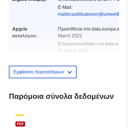
E-Mail:
mailto:publikationen@umweltbund
Αρχείο
Προστίθεται στο data.europa.eu:
3
καταλόγου:
March 2022
Επικαιροποιήθηκε στα data.europa
02 March 2026
uriRef:
http://data.europa.eu/88u/dataset/a
Εμφάνιση περισσότερων
Παρόμοια σύνολα δεδομένων
PDF