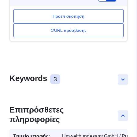
Προεπισκόπηση
URL πρόσβασης
Keywords
3
keyboard_arrow_down
Επιπρόσθετες
keyboard_arrow_up
πληροφορίες
Σημείο επαφής:
Umweltbundesamt GmbH / Publika