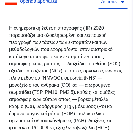
opendataportal.at
Actions
Η ενημερωτική έκθεση απογραφής (IIR) 2020
παρουσιάζει μια ολοκληρωμένη και λεπτομερή
περιγραφή των τάσεων των εκπομπών και των
μεθοδολογιών που εφαρμόζονται στον αυστριακό
κατάλογο ατμοσφαιρικών εκπομπών για τους
ατμοσφαιρικούς ρύπους — διοξείδιο του θείου (SO2),
οξείδια του αζώτου (NOx), πτητικές οργανικές ενώσεις
πλην μεθανίου (NMVOC), αμμωνία (NH3) —
μονοξείδιο του άνθρακα (CO) και — αιωρούμενα
σωματίδια (TSP, PM10, PM2.5), καθώς και ομάδες
ατμοσφαιρικών ρύπων όπως — βαρέα μέταλλα:
κάδμιο (Cd), υδράργυρος (Hg), μόλυβδος (Pb) και —
έμμονοι οργανικοί ρύποι (POP): πολυκυκλικοί
αρωματικοί υδρογονάνθρακες (PAH), διοξίνες και
φουράνια (PCDD/Fs), εξαχλωροβενζόλιο (HCB),