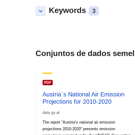
Keywords
keyboard_arrow_down
3
Conjuntos de dados semel
PDF
Austria´s National Air Emission
Projections for 2010-2020
data.gv.at
The report “Austria’s national air emission
projections 2010-2020” presents emission