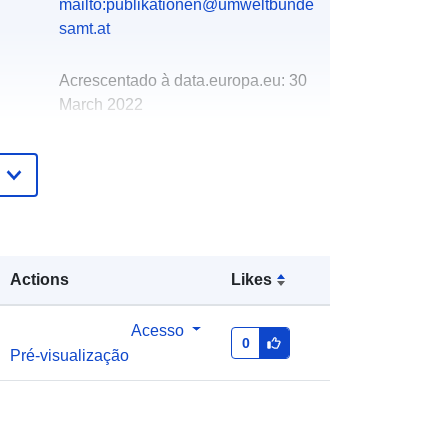
mailto:publikationen@umweltbunde
samt.at
Acrescentado à data.europa.eu:
30
March 2022
Atualizado em data.europa.eu:
02
March 2026
http://data.europa.eu/88u/dataset/au
striasnationalairemissionprojectionsf
or20102020
Actions
Likes
Acesso
0
Pré-visualização