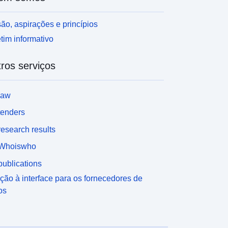
xistentes»). O relatório «Projeções Nacionais de
missões Atmosféricas 2010-2030 da Áustria»
ão, aspirações e princípios
presenta projeções de emissões comunicadas no
tim informativo
mbito da Convenção da UNECE sobre a Poluição
tmosférica Transboudária a Longa Distância. Inclui
ros serviços
rojeções para os poluentes atmosféricos NOx,
O2, NMVOC e NH3 para 2010, 2015, 2020 e 2030.
s projeções para os NOx revelam uma redução
law
otável das emissões até 2030. Para o SO2, não
e preveem novas reduções significativas. Prevê-
tenders
e que as emissões de COVN aumentem após
esearch results
010. No caso do amoníaco, regista-se uma nova
iminuição das emissões em 2010, seguida de uma
Whoiswho
endência relativamente constante. A comparação
ublications
om os valores-limite nacionais de emissão para
010 revela a conformidade para os poluentes SO2,
ção à interface para os fornecedores de
MVOC e NH3. De acordo com as projeções
os
tuais, espera-se que as emissões de NOx
xcedam consideravelmente o limite máximo de
missões. Os resultados baseiam-se num cenário