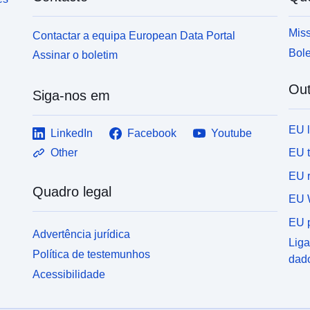
e
E
Miss
Contactar a equipa European Data Portal
a
Bole
Assinar o boletim
â
A
Out
p
Siga-nos em
S
A
EU 
LinkedIn
Facebook
Youtube
n
s
EU 
Other
s
EU r
2
Quadro legal
d
EU 
t
EU p
c
Advertência jurídica
2
Liga
Política de testemunhos
N
dad
a
Acessibilidade
e
e