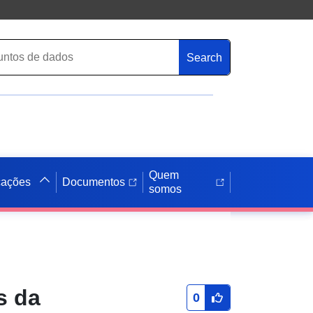
Search
Quem
cações
Documentos
somos
s da
0