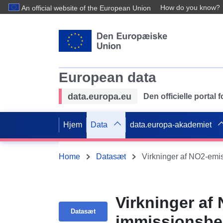
How do you know?
An official website of the European Union
European data
data.europa.eu
Den officielle portal
Hjem
Data
data.europa-akademiet
Home
Datasæt
Virkninger af NO2-emis
Virkninger af 
Datasæt
immissionsbe