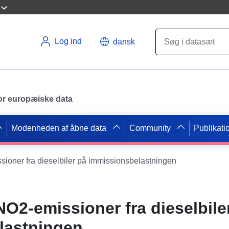
Log ind
dansk
 for europæiske data
Modenheden af åbne data
Community
Publikati
sioner fra dieselbiler på immissionsbelastningen
NO2-emissioner fra dieselbile
lastningen