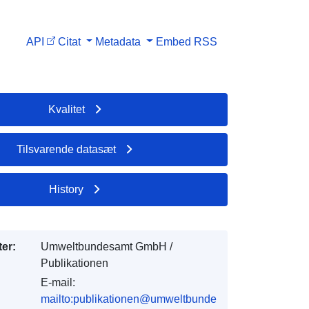
API
Citat
Metadata
Embed
RSS
Kvalitet
Tilsvarende datasæt
History
er:
Umweltbundesamt GmbH /
Publikationen
E-mail:
mailto:publikationen@umweltbunde