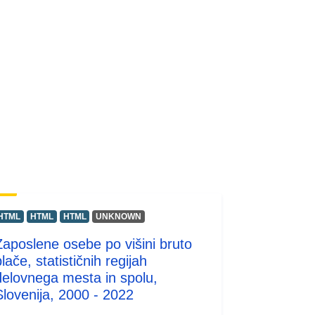
HTML
HTML
HTML
UNKNOWN
Zaposlene osebe po višini bruto
lače, statističnih regijah
delovnega mesta in spolu,
Slovenija, 2000 - 2022