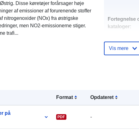
Østrig. Disse køretøjer forårsager høje
nger af emissioner af forurenende stoffer
 af nitrogenoxider (NOx) fra østrigske
Fortegnelse 
bedringer, men NO2-emissionerne stiger.
kataloger:
 trafi...
Vis mere
uriRef:
Format
Opdateret
er på
-
PDF