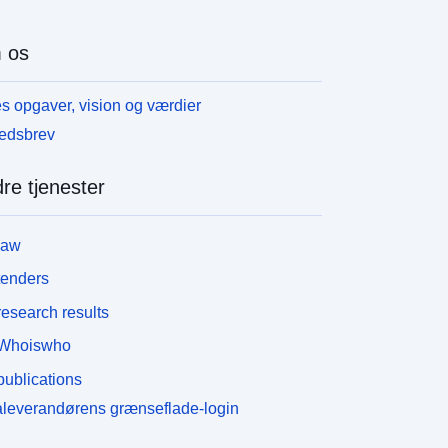
 os
s opgaver, vision og værdier
edsbrev
re tjenester
law
tenders
esearch results
Whoiswho
ublications
leverandørens grænseflade-login