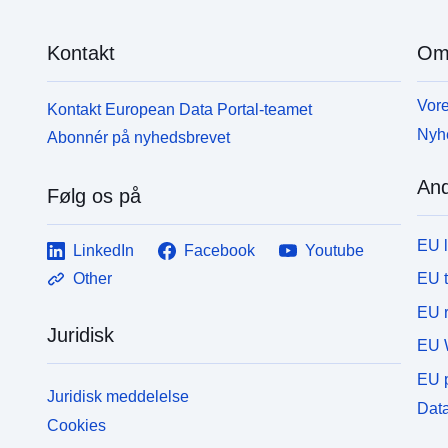
Kontakt
Om
Vore
Kontakt European Data Portal-teamet
Nyh
Abonnér på nyhedsbrevet
And
Følg os på
EU 
LinkedIn
Facebook
Youtube
EU 
Other
EU r
Juridisk
EU 
EU p
Juridisk meddelelse
Data
Cookies