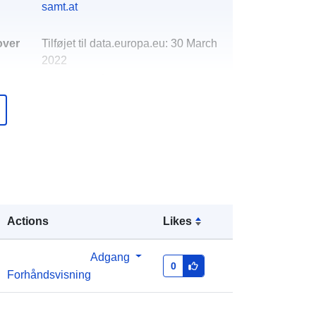
samt.at
over
Tilføjet til data.europa.eu:
30 March
2022
Opdateret på data.europa.eu:
01
March 2026
http://data.europa.eu/88u/dataset/au
swirkungenderno2emissionenbeidie
selkfzaufdieimmissionsbelastung
Actions
Likes
Adgang
0
Forhåndsvisning