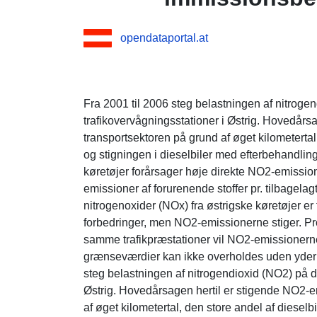
opendataportal.at
Fra 2001 til 2006 steg belastningen af nitrogen
trafikovervågningsstationer i Østrig. Hovedårs
transportsektoren på grund af øget kilometertal,
og stigningen i dieselbiler med efterbehandling
køretøjer forårsager høje direkte NO2-emissi
emissioner af forurenende stoffer pr. tilbagelag
nitrogenoxider (NOx) fra østrigske køretøjer er
forbedringer, men NO2-emissionerne stiger. Pro
samme trafikpræstationer vil NO2-emissionern
grænseværdier kan ikke overholdes uden yderli
steg belastningen af nitrogendioxid (NO2) på de
Østrig. Hovedårsagen hertil er stigende NO2-e
af øget kilometertal, den store andel af dieselbi