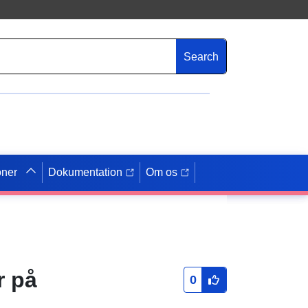
Search
oner
Dokumentation
Om os
r på
0