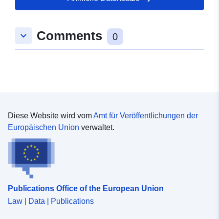
52.362381 ], [ 10.8905442,
52.362381 ], [ 10.8905442,
Comments
keyboard_arrow_down
52.3598747 ], [ 10.8873023,
0
52.3598747 ], [ 10.8873023,
52.362381 ] ]
Typ:
Polygon
Konform mit:
Ressource:
http://data.europa.eu/eli/reg/2009/
Diese Website wird vom
Amt für Veröffentlichungen der
Europäischen Union
verwaltet.
uriRef:
http://data.europa.eu/88u/dataset
ec88-4c10-aaff-a5dceba9bc2e
Publications Office of the European Union
Law | Data | Publications