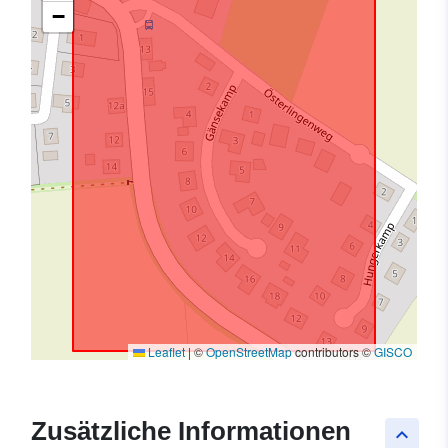
−
Leaflet
|
©
OpenStreetMap
contributors ©
GISCO
Zusätzliche Informationen
keyboard_arrow_up