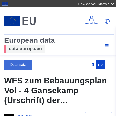
How do you know?
Anmelden
European data
data.europa.eu
0
Datensatz
WFS zum Bebauungsplan
Vol - 4 Gänsekamp
(Urschrift) der
Samtgemeinde Velpke