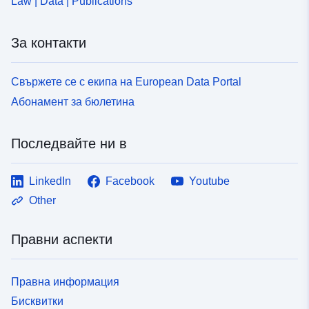
Law | Data | Publications
uriRef:
http://data.europa.eu/88u/dataset
24ac-3078-8c83-e59e78cb189d
За контакти
Свържете се с екипа на European Data Portal
Абонамент за бюлетина
Последвайте ни в
LinkedIn
Facebook
Youtube
Other
Правни аспекти
Правна информация
Бисквитки