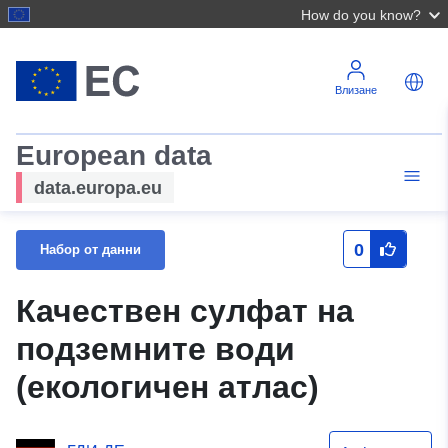
How do you know?
Влизане
European data
data.europa.eu
0
Набор от данни
Качествен сулфат на
подземните води
(екологичен атлас)