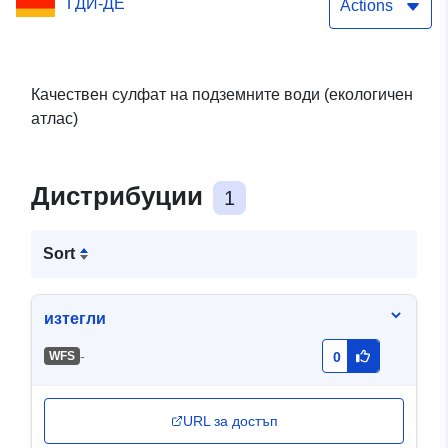
ГДИ-ДЕ
Actions
Качествен сулфат на подземните води (екологичен
атлас)
Дистрибуции
1
Sort
изтегли
-
WFS
0
URL за достъп