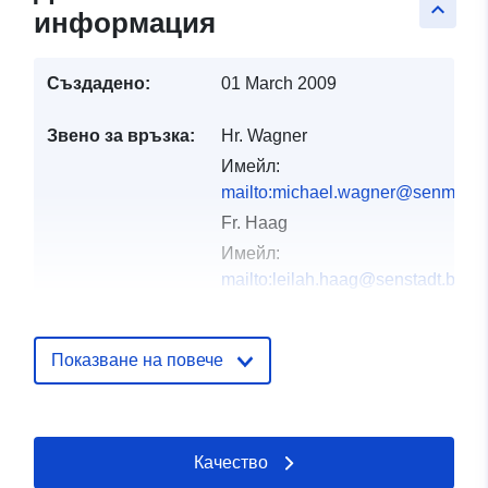
keyboard_arrow_up
информация
Създадено:
01 March 2009
Звено за връзка:
Hr. Wagner
Имейл:
mailto:michael.wagner@senmvku.b
Fr. Haag
Имейл:
mailto:leilah.haag@senstadt.berli
Каталожен
Добавено към data.europa.eu:
03
Показване на повече
запис:
September 2022
Актуализирана на data.europa.eu
15 March 2025
Качество
Пространствени
Координати:
[ [ 12.9709,