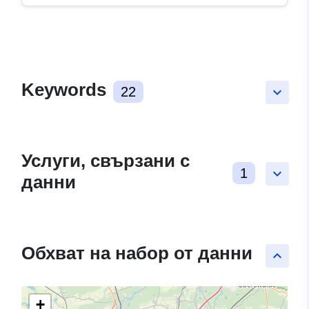
Keywords
22
keyboard_arrow_down
Услуги, свързани с
1
keyboard_arrow_down
данни
Обхват на набор от данни
keyboard_arrow_up
+