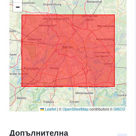
−
Leaflet
|
©
OpenStreetMap
contributors ©
GISCO
Допълнителна