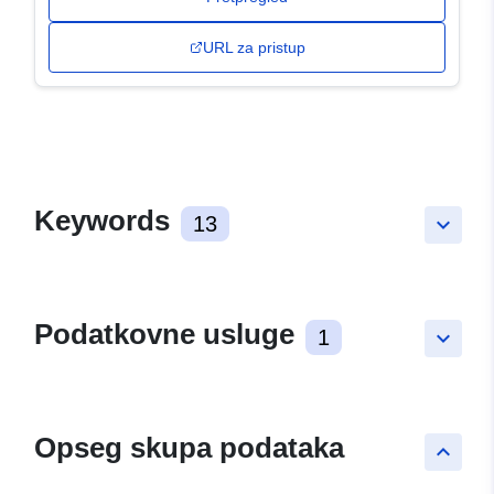
URL za pristup
Keywords
13
keyboard_arrow_down
Podatkovne usluge
1
keyboard_arrow_down
Opseg skupa podataka
keyboard_arrow_up