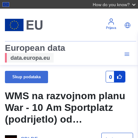
How do you know?
Prijava
European data
data.europa.eu
0
Skup podataka
WMS na razvojnom planu
War - 10 Am Sportplatz
(podrijetlo) od
Samtgemeinde Nord-Elm