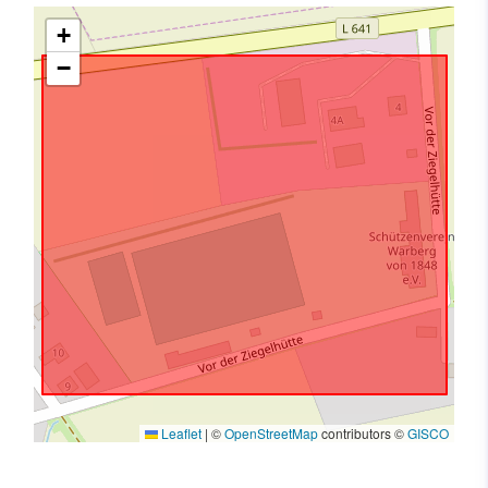
+
−
Leaflet
|
©
OpenStreetMap
contributors ©
GISCO