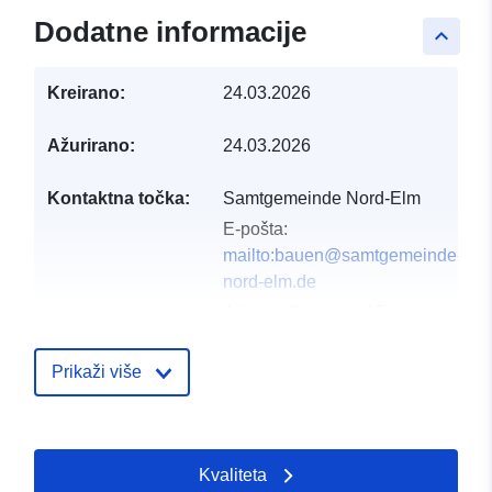
Dodatne informacije
keyboard_arrow_up
Kreirano:
24.03.2026
Ažurirano:
24.03.2026
Kontaktna točka:
Samtgemeinde Nord-Elm
E-pošta:
mailto:bauen@samtgemeinde-
nord-elm.de
Adresa:
Steinweg 15,
Süpplingen, 38373,
Deutschland
Prikaži više
URL:
https://www.samtgemeinde-
nord-elm.de/
Kvaliteta