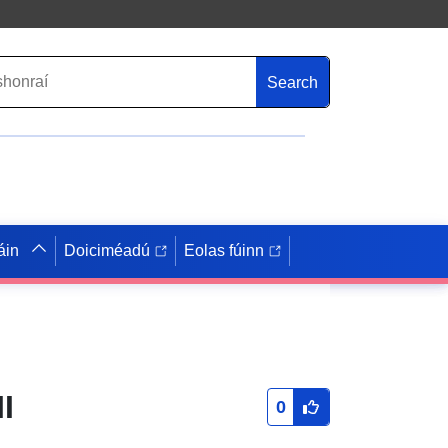
Search
áin
Doiciméadú
Eolas fúinn
I
0