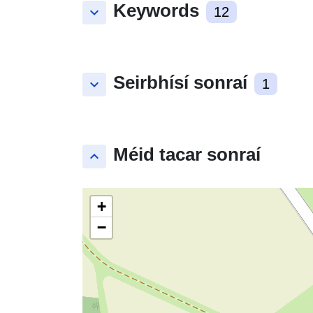
Keywords
keyboard_arrow_down
12
Seirbhísí sonraí
keyboard_arrow_down
1
Méid tacar sonraí
keyboard_arrow_up
+
−