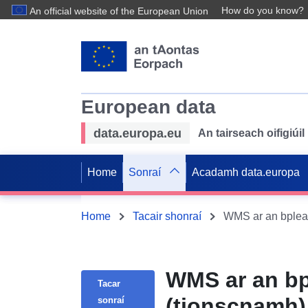
How do you know?
An official website of the European Union
European data
data.europa.eu
An tairseach oifigiú
Home
Sonraí
Acadamh data.europa
Home
Tacair shonraí
WMS ar an bplean 
WMS ar an bpl
Tacar
(tionscnamh)
sonraí