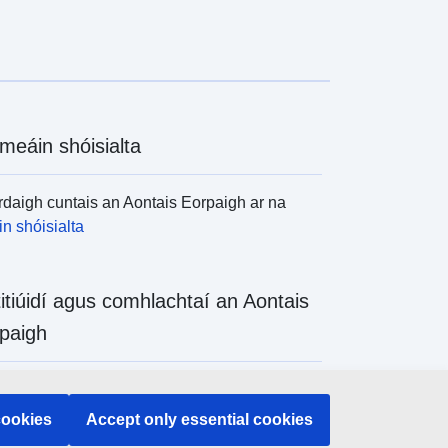
meáin shóisialta
daigh cuntais an Aontais Eorpaigh ar na
n shóisialta
titiúidí agus comhlachtaí an Aontais
paigh
daigh na hinstitiúidí agus na comhlachtaí
 de chuid an Aontais Eorpaigh
cookies
Accept only essential cookies