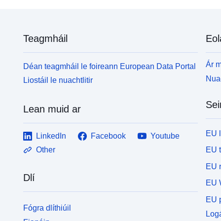
Teagmháil
Eol
Ár m
Déan teagmháil le foireann European Data Portal
Nuac
Liostáil le nuachtlitir
Sei
Lean muid ar
EU 
LinkedIn
Facebook
Youtube
EU 
Other
EU r
Dlí
EU 
EU p
Fógra dlíthiúil
Logá