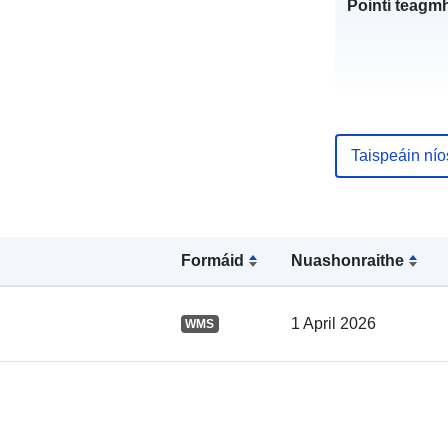
Pointí teagmh
Taispeáin ní
Taifead Catal
Formáid
Nuashonraithe
Spásúil:
1 April 2026
WMS