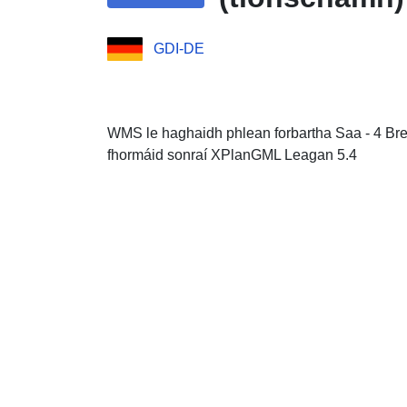
GDI-DE
WMS le haghaidh phlean forbartha Saa - 4 Brei
fhormáid sonraí XPlanGML Leagan 5.4