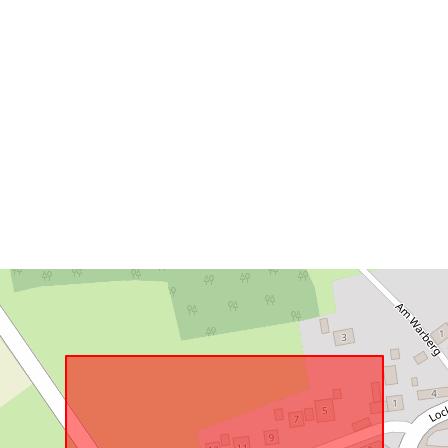
Tá sé de réir:
uriRef: