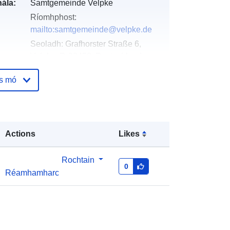
ála:
Samtgemeinde Velpke
Ríomhphost:
mailto:samtgemeinde@velpke.de
Seoladh:
Grafhorster Straße 6,
Velpke, D-38458, Deutschland
URL:
http://www.velpke.de
os mó
óige:
Curtha le data.europa.eu:
11 April
2026
Nuashonraithe ar data.europa.eu:
Actions
Likes
01 August 2026
Rochtain
Comhordanáidí:
[ [ 11.0551404,
0
Réamhamharc
52.361704 ], [ 11.0585418,
52.361704 ], [ 11.0585418,
52.3602215 ], [ 11.0551404,
52.3602215 ], [ 11.0551404,
52.361704 ] ]