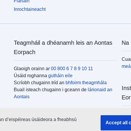
Fianáin
Inrochtaineacht
Teagmháil a dhéanamh leis an Aontas
Na 
Eorpach
Cuar
meái
Glaoigh orainn ar
00 800 6 7 8 9 10 11
Úsáid roghanna
gutháin eile
Scríobh chugainn tríd an
bhfoirm theagmhála
Ins
Buail isteach chugainn i gceann de
lárionaid an
Aontais
Eor
Cuar
un d’eispéireas úsáideora a fheabhsú
uile
Accept all 