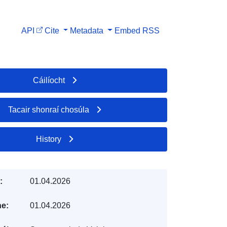
API
Cite
Metadata
Embed
RSS
Cáilíocht
Tacair shonraí chosúla
History
:
01.04.2026
e:
01.04.2026