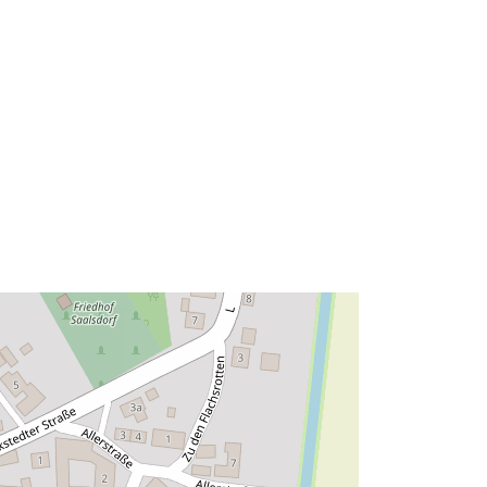
Clóscríobh:
Polygon
Acmhainn:
http://data.europa.eu/eli/reg/2009/97
6
http://data.europa.eu/88u/dataset/b0
5aa284-940b-48c1-b760-
9d5f94b4dd25