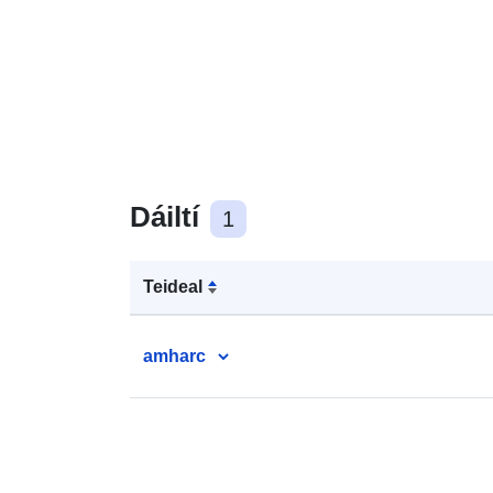
Dáiltí
1
Teideal
amharc