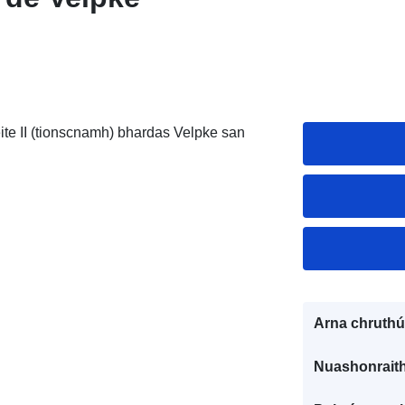
te II (tionscnamh) bhardas Velpke san
Arna chruthú
Nuashonraith