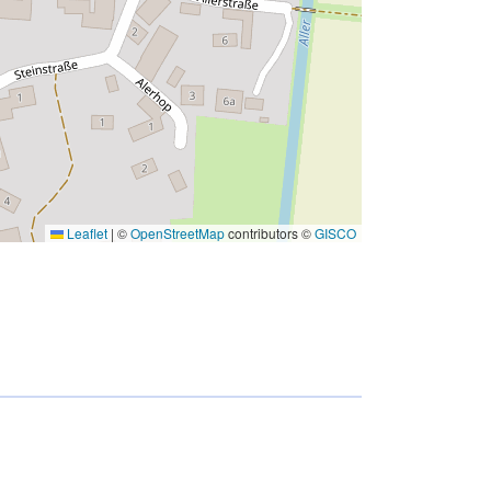
Leaflet
|
©
OpenStreetMap
contributors ©
GISCO