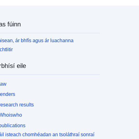
as fúinn
isean, ár bhfís agus ár luachanna
htlitir
rbhísí eile
law
tenders
esearch results
Whoiswho
ublications
il isteach chomhéadan an tsoláthraí sonraí