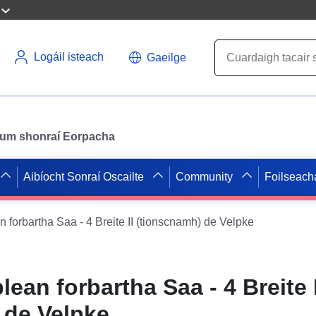
Logáil isteach
Gaeilge
il um shonraí Eorpacha
Aibíocht Sonraí Oscailte
Community
Foilseach
forbartha Saa - 4 Breite II (tionscnamh) de Velpke
ean forbartha Saa - 4 Breite I
 de Velpke