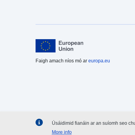
Faigh amach níos mó ar
europa.eu
Úsáidimid fianáin ar an suíomh seo ch
More info