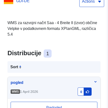
GDI-DE
Actions
WMS za razvojni načrt Saa - 4 Breite II (izvor) občine
Velpke v podatkovnem formatu XPlanGML, različica
5.4
Distribucije
1
Sort
pogled
1 April 2026
WMS
0
Predogled