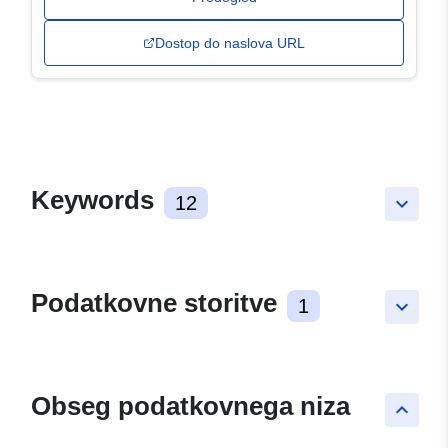
Dostop do naslova URL
Keywords
12
keyboard_arrow_down
Podatkovne storitve
1
keyboard_arrow_down
Obseg podatkovnega niza
keyboard_arrow_up