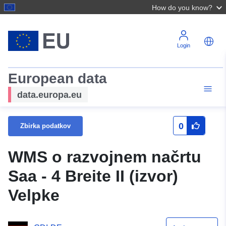
How do you know?
Login
European data
data.europa.eu
0
Zbirka podatkov
WMS o razvojnem načrtu
Saa - 4 Breite II (izvor)
Velpke