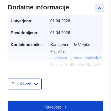
Dodatne informacije
keyboard_arrow_up
Ustvarjeno:
01.04.2026
Posodobljeno:
01.04.2026
Kontaktne točke:
Samtgemeinde Velpke
E-pošta:
mailto:samtgemeinde@velpke.de
Naslov:
Grafhorster Straße 6,
Velpke, D-38458, Deutschland
Katalog:
http://www.velpke.de
Prikaži več
Katalogski zapis:
Dodano v data.europa.eu:
11 Apri
Posodobljeno na spletišču Data.e
01 August 2026
Kakovost