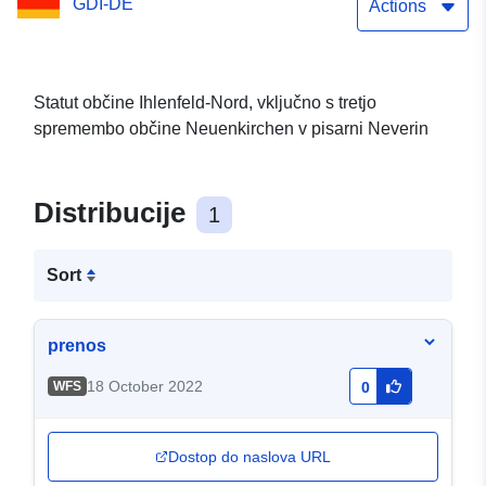
GDI-DE
Neverin (WFS)
Actions
Statut občine Ihlenfeld-Nord, vključno s tretjo
spremembo občine Neuenkirchen v pisarni Neverin
Distribucije
1
Sort
prenos
18 October 2022
WFS
0
Dostop do naslova URL