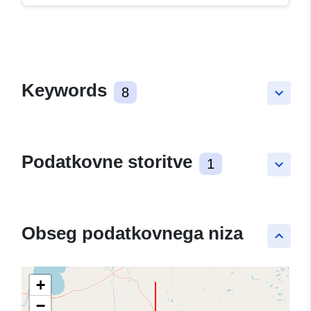
Keywords
8
keyboard_arrow_down
Podatkovne storitve
1
keyboard_arrow_down
Obseg podatkovnega niza
keyboard_arrow_up
+
−