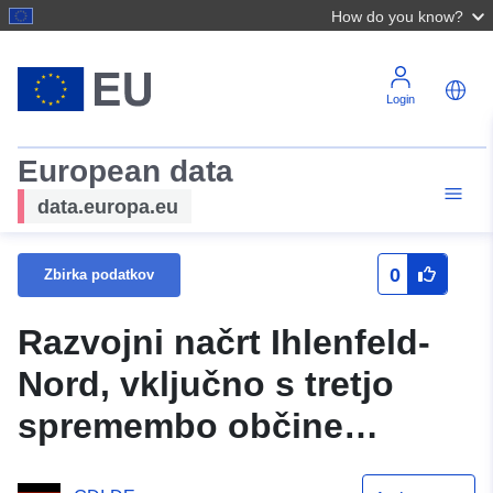
How do you know?
Login
European data
data.europa.eu
0
Zbirka podatkov
Razvojni načrt Ihlenfeld-
Nord, vključno s tretjo
spremembo občine
Neuenkirchen v pisarni