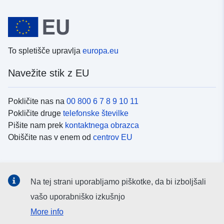
To spletišče upravlja
europa.eu
Navežite stik z EU
Pokličite nas na
00 800 6 7 8 9 10 11
Pokličite druge
telefonske številke
Pišite nam prek
kontaktnega obrazca
Obiščite nas v enem od
centrov EU
Družbeni mediji
Na tej strani uporabljamo piškotke, da bi izboljšali
Iskanje po
družbenih medijih EU
vašo uporabniško izkušnjo
More info