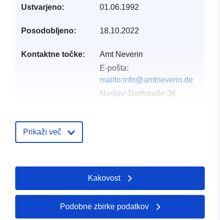
Ustvarjeno:
01.06.1992
Posodobljeno:
18.10.2022
Kontaktne točke:
Amt Neverin
E-pošta:
mailto:info@amtneverin.de
Naslov:
Dorfstraße 36,
Neverin, 17039,
Deutschland
Katalog:
Prikaži več
https://amtneverin.de/
Katalogski zapis:
Dodano v data.europa.eu:
21 Febr
Kakovost
2026
Posodobljeno na spletišču Data.e
01 August 2026
Podobne zbirke podatkov