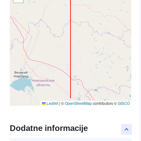
Leaflet
|
©
OpenStreetMap
contributors ©
GISCO
Dodatne informacije
keyboard_arrow_up