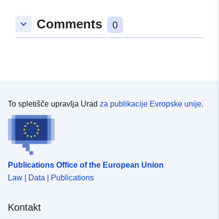
Prostorski:
Usklajuje:
[ [ 33, 60 ], [ 33,
Comments
keyboard_arrow_down
60 ], [ 33, 58 ], [ 33, 58 ], [ 33,
0
60 ] ]
Tip:
Polygon
Identifikatorji:
https://www.geodaten-
mv.de/geomis/id/b088e47f-
af21-4089-b778-
To spletišče upravlja Urad
za publikacije Evropske unije.
9bf0186410bf
uriRef:
http://data.europa.eu/88u/dataset/
af21-4089-b778-9bf0186410bf
Publications Office of the European Union
Law | Data | Publications
Kontakt