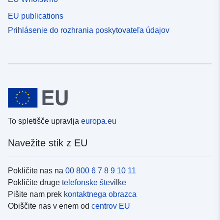
EU publications
Prihlásenie do rozhrania poskytovateľa údajov
To spletišče upravlja
europa.eu
Navežite stik z EU
Pokličite nas na
00 800 6 7 8 9 10 11
Pokličite druge
telefonske številke
Pišite nam prek
kontaktnega obrazca
Obiščite nas v enem od
centrov EU