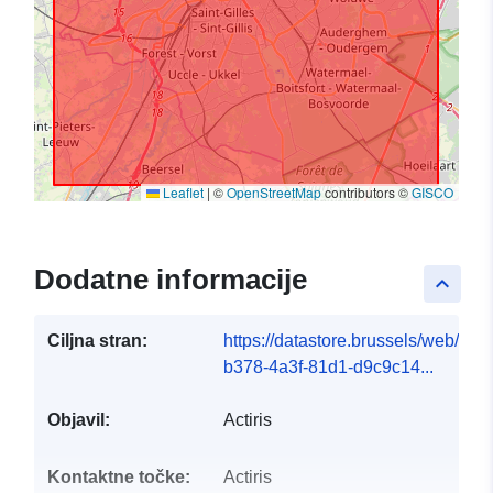
Leaflet
|
©
OpenStreetMap
contributors ©
GISCO
Dodatne informacije
keyboard_arrow_up
Ciljna stran:
https://datastore.brussels/web/dat
b378-4a3f-81d1-d9c9c14...
Objavil:
Actiris
Kontaktne točke:
Actiris