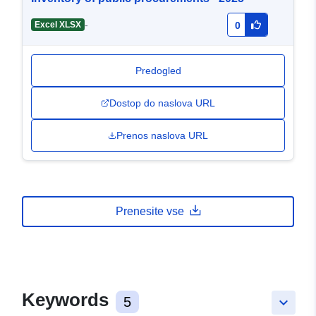
-
Excel XLSX
0
Predogled
Dostop do naslova URL
Prenos naslova URL
Prenesite vse
Keywords
5
keyboard_arrow_down