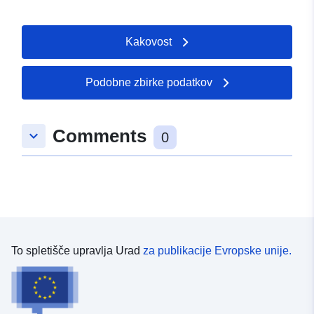
Kakovost
Podobne zbirke podatkov
Comments
keyboard_arrow_down
0
To spletišče upravlja Urad
za publikacije Evropske unije.