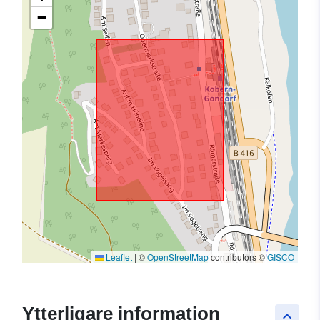
−
Leaflet
|
©
OpenStreetMap
contributors ©
GISCO
Ytterligare information
keyboard_arrow_up