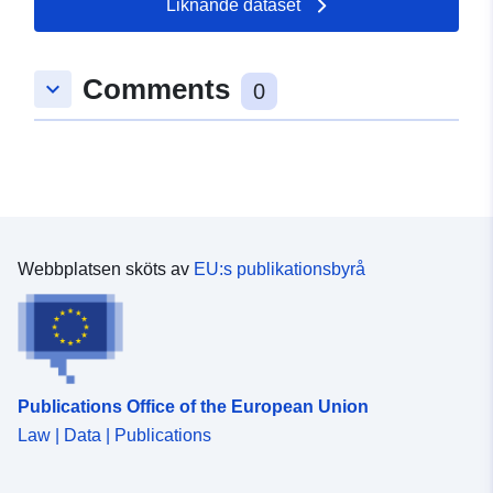
Liknande dataset
Typ:
Polygon
Comments
keyboard_arrow_down
uriRef:
http://data.europa.eu/88u/dataset
0
7aca-3f38-8106-b47e741e27c0
Webbplatsen sköts av
EU:s publikationsbyrå
Publications Office of the European Union
Law | Data | Publications