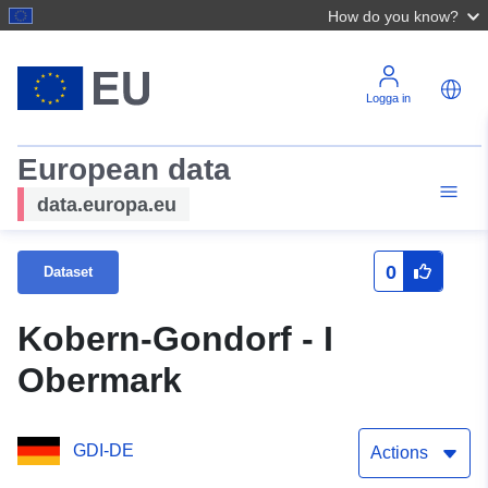
How do you know?
Logga in
European data
data.europa.eu
0
Dataset
Kobern-Gondorf - I
Obermark
GDI-DE
Actions