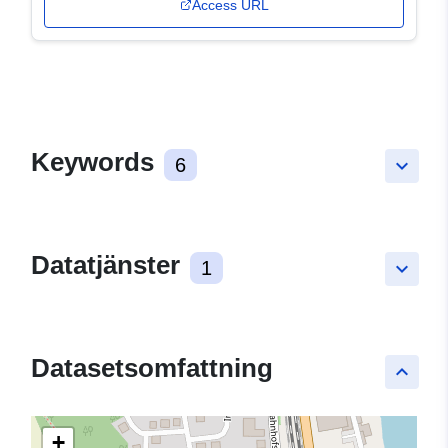
Access URL
Keywords
6
keyboard_arrow_down
Datatjänster
1
keyboard_arrow_down
Datasetsomfattning
keyboard_arrow_up
+