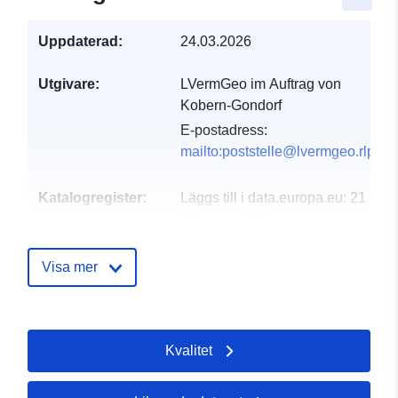
Uppdaterad:
24.03.2026
Utgivare:
LVermGeo im Auftrag von
Kobern-Gondorf
E-postadress:
mailto:poststelle@lvermgeo.rlp.de
Katalogregister:
Läggs till i data.europa.eu:
21
February 2026
Uppdaterad på data.europa.eu:
01 August 2026
Visa mer
Spatial:
Koordinater:
[ [ 7.45689,
50.3012 ], [ 7.4607, 50.3012
Kvalitet
], [ 7.4607, 50.2981 ], [
7.45689, 50.2981 ], [
7.45689, 50.3012 ] ]