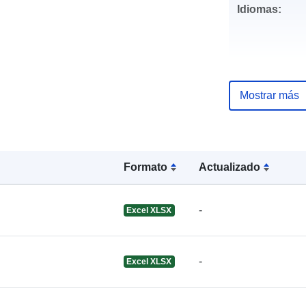
Idiomas:
Editor:
Mostrar más
Puntos de
contacto:
Formato
Actualizado
-
Excel XLSX
Registro del
catálogo:
-
Excel XLSX
Espacial: