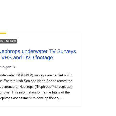
UNKNOWN
Nephrops underwater TV Surveys
- VHS and DVD footage
ata.gov.uk
nderwater TV (UWTV) surveys are carried out in
e Eastern Irish Sea and North Sea to record the
ccurrence of Nephrops (*Nephrops**norvegicus*)
urrows. This information forms the basis of the
phrops assessment to develop fishery
ndependent indicators of stock size, exploitation
 and catch advice. The standard methodology
nvolves the use of a sledge mounted camera to