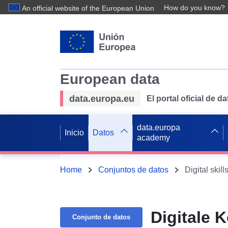
How do you know?
An official website of the European Union
European data
data.europa.eu
El portal oficial de 
data.europa
Inicio
Datos
academy
Home
Conjuntos de datos
Digital skill
Digitale 
Conjunto de datos