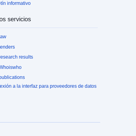
tín informativo
os servicios
law
tenders
esearch results
Whoiswho
ublications
xión a la interfaz para proveedores de datos