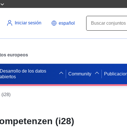
Iniciar sesión
español
datos europeos
Desarrollo de los datos
Community
Publicacio
abiertos
s (i28)
Kompetenzen (i28)