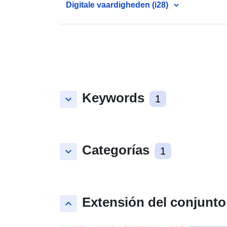
Digitale vaardigheden (i28)
Keywords
keyboard_arrow_down
1
Categorías
keyboard_arrow_down
1
Extensión del conjunto
keyboard_arrow_up