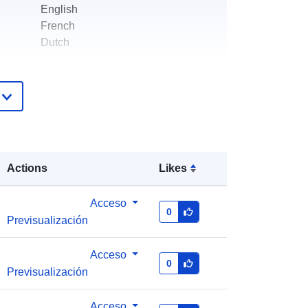
English
French
Dutch
Federal Planning Bureau
Página principal :
https://www.plan.be
Federal Planning Bureau
Dirección de correo electrónico:
Actions
Likes
mailto:indicators@plan.be
Acceso
0
Añadido a data.europa.eu:
28 July
Previsualización
2026
Actualizado en data.europa.eu:
29
Acceso
0
July 2026
Previsualización
Coordenadas:
Acceso
[ [ 2.54, 51.51 ], [ 6.41,