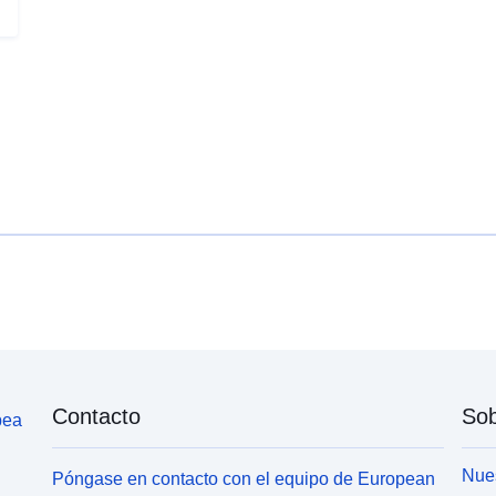
f
Government Office Region (GOR), National
Geographic coverage: England Time coverage:
2005 Type of data: Administrative data
Contacto
Sob
pea
Nues
Póngase en contacto con el equipo de European