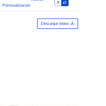
0
51.51 ], [ 6.41, 49.49 ], [ 2.54, 49.49 ],
Previsualización
[ 2.54, 51.51 ] ]
Tipo:
Polygon
Descargar todos
es:
b11b032e669872d1c599f1bb0099c
732b5f61617
http://data.europa.eu/88u/dataset/b1
1b032e669872d1c599f1bb0099c73
2b5f61617
public