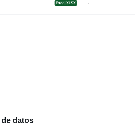
-
Excel XLSX
Identificador
uriRef:
Derechos de
acceso:
 de datos