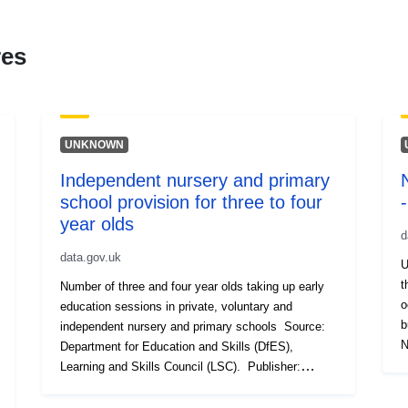
res
UNKNOWN
Independent nursery and primary
school provision for three to four
year olds
d
data.gov.uk
U
th
Number of three and four year olds taking up early
o
education sessions in private, voluntary and
b
independent nursery and primary schools Source:
Ne
Department for Education and Skills (DfES),
i
Learning and Skills Council (LSC). Publisher:
status
Department for Children Schools and Families
i
(DCSF) Geographies: County/Unitary Authority,