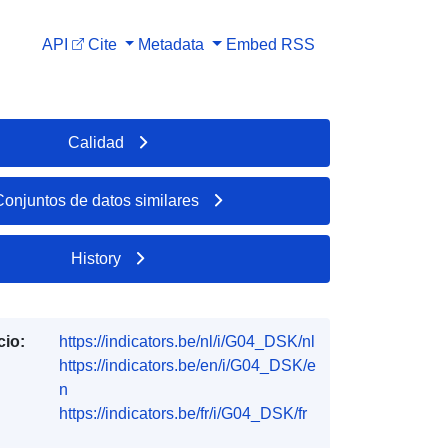
API
Cite
Metadata
Embed
RSS
Calidad
Conjuntos de datos similares
History
cio:
https://indicators.be/nl/i/G04_DSK/nl
https://indicators.be/en/i/G04_DSK/e
n
https://indicators.be/fr/i/G04_DSK/fr