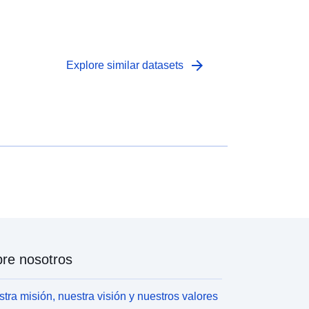
ilm the seabed at a fixed set of stations conducting
TV tows for 10 minutes.
arrow_forward
Explore similar datasets
re nosotros
tra misión, nuestra visión y nuestros valores