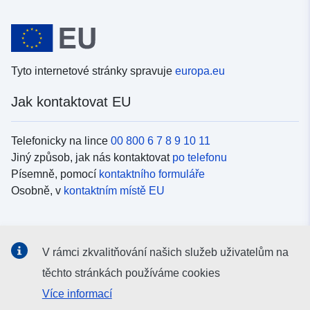
Tyto internetové stránky spravuje
europa.eu
Jak kontaktovat EU
Telefonicky na lince
00 800 6 7 8 9 10 11
Jiný způsob, jak nás kontaktovat
po telefonu
Písemně, pomocí
kontaktního formuláře
Osobně, v
kontaktním místě EU
Sociální média
V rámci zkvalitňování našich služeb uživatelům na
Vyhledávání informačních kanálů EU v
sociálních médiích
těchto stránkách používáme cookies
Více informací