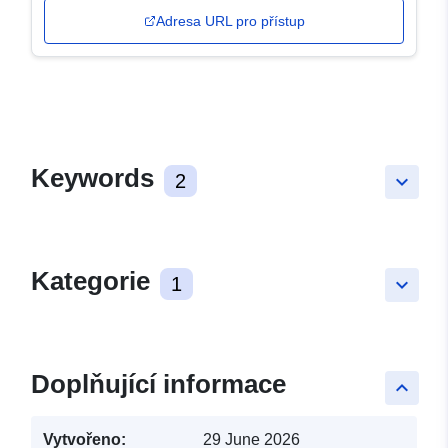
Adresa URL pro přístup
Keywords
2
keyboard_arrow_down
Kategorie
1
keyboard_arrow_down
Doplňující informace
keyboard_arrow_up
Vytvořeno:
29 June 2026