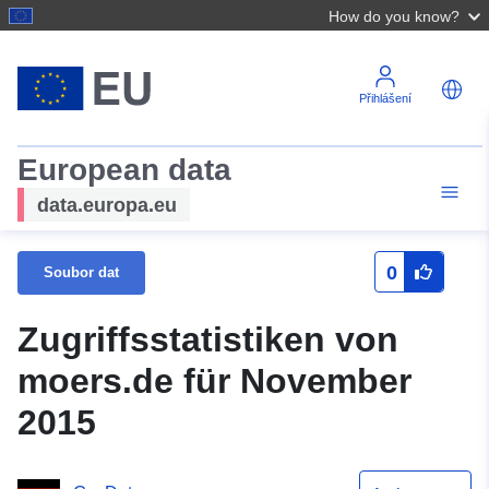
How do you know?
Přihlášení
European data
data.europa.eu
0
Soubor dat
Zugriffsstatistiken von
moers.de für November
2015