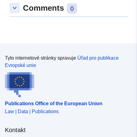
Comments
keyboard_arrow_down
0
Katalogový
Přidáno do data.europa.eu:
záznam:
02 June 2026
Aktualizace údajů.europa.eu:
01 August 2026
Identifikátory:
b138a841-c2f0-4c3f-8867-
fa0400784504
Tyto internetové stránky spravuje
Úřad pro publikace
Evropské unie
uriRef:
http://data.europa.eu/88u/dataset
c2f0-4c3f-8867-fa0400784504
Informace o verzi:
v2015.1
Publications Office of the European Union
Law | Data | Publications
Kontakt