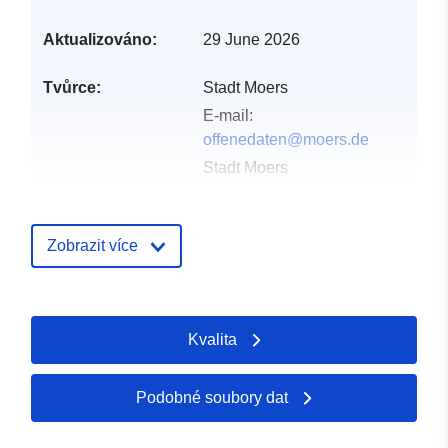
Aktualizováno:
29 June 2026
Tvůrce:
Stadt Moers
E-mail:
offenedaten@moers.de
Stadt Moers
E-mail:
offenedaten@moers.de
Zobrazit více
Úvodní stránka:
http://offenedaten.moers.de
Vydavatel:
Offenesdatenportal
Kvalita
Kontaktní místa:
Stab Digitalisierung
Podobné soubory dat
E-mail:
mailto:Digital@Moers.de