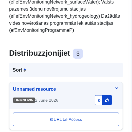
(ef:efEnvMonitoringNetwork_surfaceWater); Valsts
pazemes ūdeņu novērojumu stacijas
(ef:efEnvMonitoringNetwork_hydrogeology) Dažādās
vides novērošanas programmās iekļautās stacijas
(efEnvMonitoringProgrammeP)
Distribuzzjonijiet
3
Sort
Unnamed resource
2 June 2026
UNKNOWN
0
URL tal-Aċċess