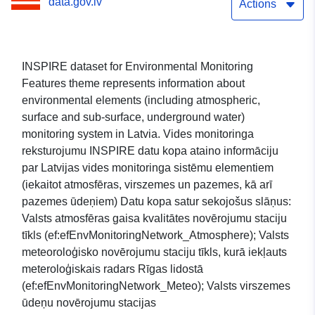
data.gov.lv
Actions
INSPIRE dataset for Environmental Monitoring
Features theme represents information about
environmental elements (including atmospheric,
surface and sub-surface, underground water)
monitoring system in Latvia. Vides monitoringa
reksturojumu INSPIRE datu kopa ataino informāciju
par Latvijas vides monitoringa sistēmu elementiem
(iekaitot atmosfēras, virszemes un pazemes, kā arī
pazemes ūdeņiem) Datu kopa satur sekojošus slāņus:
Valsts atmosfēras gaisa kvalitātes novērojumu staciju
tīkls (ef:efEnvMonitoringNetwork_Atmosphere); Valsts
meteoroloģisko novērojumu staciju tīkls, kurā iekļauts
meteroloģiskais radars Rīgas lidostā
(ef:efEnvMonitoringNetwork_Meteo); Valsts virszemes
ūdeņu novērojumu stacijas