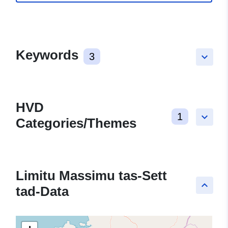
Keywords
3
keyboard_arrow_down
HVD
1
keyboard_arrow_down
Categories/Themes
Limitu Massimu tas-Sett
keyboard_arrow_up
tad-Data