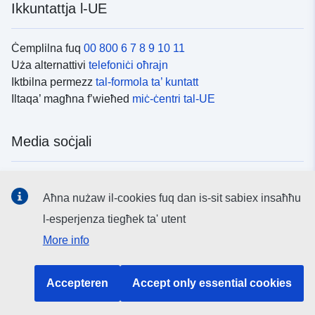
Ikkuntattja l-UE
Ċemplilna fuq
00 800 6 7 8 9 10 11
Uża alternattivi
telefoniċi oħrajn
Iktbilna permezz
tal-formola ta’ kuntatt
Iltaqa’ magħna f’wieħed
miċ-ċentri tal-UE
Media soċjali
Fittex mezzi
tal-media soċjali tal-UE
Aħna nużaw il-cookies fuq dan is-sit sabiex insaħħu
l-esperjenza tiegħek ta' utent
L-istituzzjonijiet u l-korpi tal-UE
More info
Fittex l-istituzzjonijiet u l-korpi kollha tal-UE.
Accepteren
Accept only essential cookies