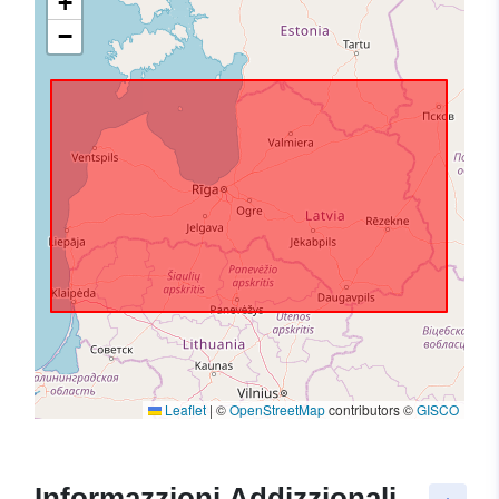
+
−
Leaflet
|
©
OpenStreetMap
contributors ©
GISCO
Informazzjoni Addizzjonali