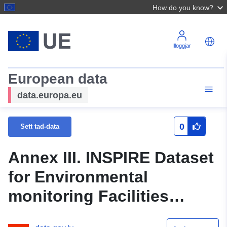
How do you know?
Illoggjar
European data
data.europa.eu
0
Sett tad-data
Annex III. INSPIRE Dataset
for Environmental
monitoring Facilities
Theme