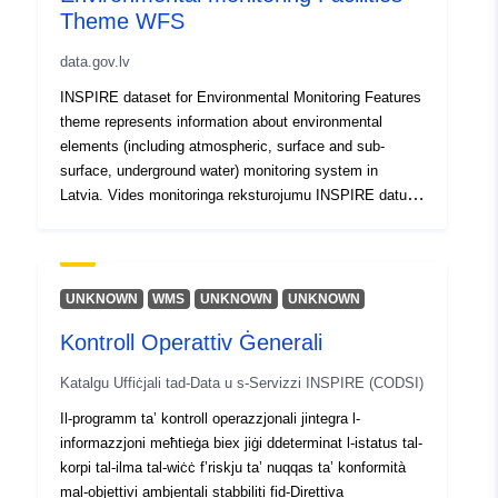
meteroloģiskais radars Rīgas lidostā
Theme WFS
(ef:efEnvMonitoringNetwork_Meteo); Valsts virszemes
data.gov.lv
ūdeņu novērojumu stacijas
(ef:efEnvMonitoringNetwork_surfaceWater); Valsts
INSPIRE dataset for Environmental Monitoring Features
pazemes ūdeņu novērojumu stacijas
theme represents information about environmental
(ef:efEnvMonitoringNetwork_hydrogeology) Dažādās
elements (including atmospheric, surface and sub-
vides novērošanas programmās iekļautās stacijas
surface, underground water) monitoring system in
(efEnvMonitoringProgrammeP)
Latvia. Vides monitoringa reksturojumu INSPIRE datu
(https://geolatvija.lv/main?geoProductId=151)
kopa ataino informāciju par Latvijas vides monitoringa
sistēmu elementiem (iekaitot atmosfēras, virszemes un
pazemes, kā arī pazemes ūdeņiem) Datu kopa satur
sekojošus slāņus: Valsts atmosfēras gaisa kvalitātes
UNKNOWN
WMS
UNKNOWN
UNKNOWN
novērojumu staciju tīkls
Kontroll Operattiv Ġenerali
(ef:efEnvMonitoringNetwork_Atmosphere); Valsts
meteoroloģisko novērojumu staciju tīkls, kurā iekļauts
Katalgu Uffiċjali tad-Data u s-Servizzi INSPIRE (CODSI)
meteroloģiskais radars Rīgas lidostā
(ef:efEnvMonitoringNetwork_Meteo); Valsts virszemes
Il-programm ta’ kontroll operazzjonali jintegra l-
ūdeņu novērojumu stacijas
informazzjoni meħtieġa biex jiġi ddeterminat l-istatus tal-
(ef:efEnvMonitoringNetwork_surfaceWater); Valsts
korpi tal-ilma tal-wiċċ f’riskju ta’ nuqqas ta’ konformità
pazemes ūdeņu novērojumu stacijas
mal-objettivi ambjentali stabbiliti fid-Direttiva