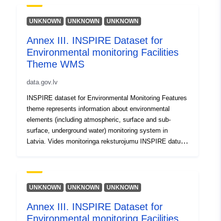
Spazjali:
Koordinati:
[ [ 28.5, 55.6 ], [
20.7, 55.6 ], [ 20.7, 58.1 ], [
UNKNOWN
UNKNOWN
UNKNOWN
28.5, 58.1 ], [ 28.5, 55.6 ] ]
Annex III. INSPIRE Dataset for
Tip:
Polygon
Environmental monitoring Facilities
Theme WMS
Identifikaturi:
b13ba91d-36ac-4a21-81df-
391a21a0dfa8
data.gov.lv
INSPIRE dataset for Environmental Monitoring Features
uriRef:
http://data.europa.eu/88u/dataset
theme represents information about environmental
36ac-4a21-81df-391a21a0dfa8
elements (including atmospheric, surface and sub-
surface, underground water) monitoring system in
Latvia. Vides monitoringa reksturojumu INSPIRE datu
kopa ataino informāciju par Latvijas vides monitoringa
sistēmu elementiem (iekaitot atmosfēras, virszemes un
pazemes, kā arī pazemes ūdeņiem) Datu kopa satur
sekojošus slāņus: Valsts atmosfēras gaisa kvalitātes
UNKNOWN
UNKNOWN
UNKNOWN
novērojumu staciju tīkls
Annex III. INSPIRE Dataset for
(ef:efEnvMonitoringNetwork_Atmosphere); Valsts
Environmental monitoring Facilities
meteoroloģisko novērojumu staciju tīkls, kurā iekļauts