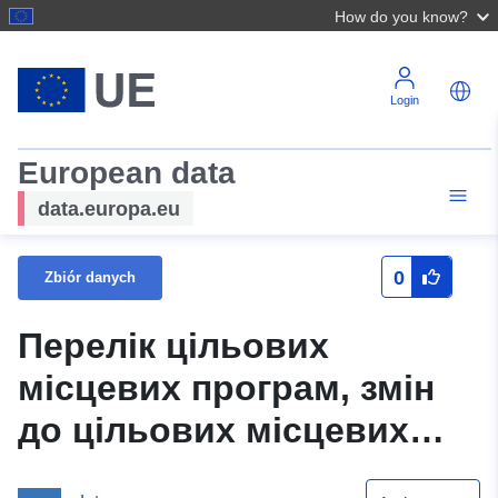
How do you know?
Login
European data
data.europa.eu
0
Zbiór danych
Перелік цільових
місцевих програм, змін
до цільових місцевих
програм та звітів про