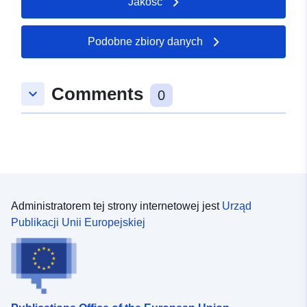
Jakość
Podobne zbiory danych
Comments
keyboard_arrow_down
0
Administratorem tej strony internetowej jest
Urząd
Publikacji Unii Europejskiej