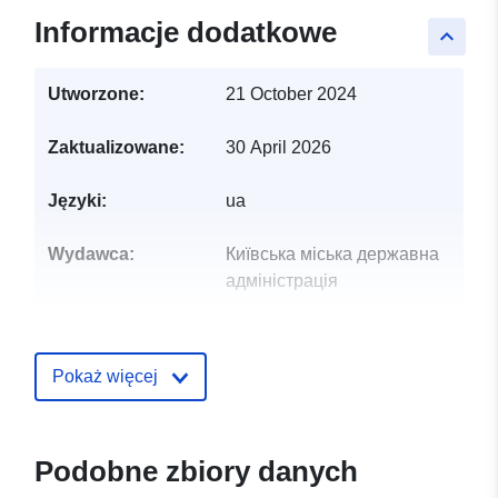
Informacje dodatkowe
keyboard_arrow_up
Utworzone:
21 October 2024
Zaktualizowane:
30 April 2026
Języki:
ua
Wydawca:
Київська міська державна
адміністрація
Punkt
Балушкіна Валентина
kontaktowy:
Володимирівна
Pokaż więcej
E-mail:
mailto:balushkina@guekmda.gov.
Podobne zbiory danych
Zapis katalogu:
Dodany do data.europa.eu:
28