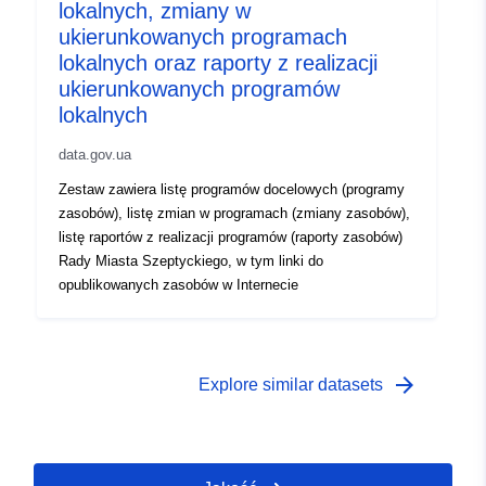
lokalnych, zmiany w
ukierunkowanych programach
lokalnych oraz raporty z realizacji
ukierunkowanych programów
lokalnych
data.gov.ua
Zestaw zawiera listę programów docelowych (programy
zasobów), listę zmian w programach (zmiany zasobów),
listę raportów z realizacji programów (raporty zasobów)
Rady Miasta Szeptyckiego, w tym linki do
opublikowanych zasobów w Internecie
arrow_forward
Explore similar datasets