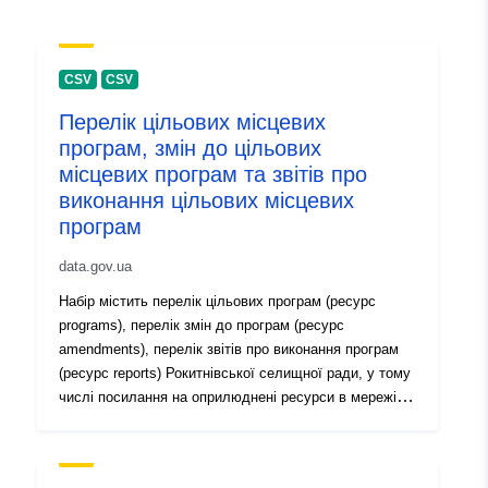
July 2026
Zaktualizowano dane.europa.eu:
29 July 2026
CSV
CSV
Перелік цільових місцевих
Identyfikatory:
b24a28b2-5dfd-473f-b1cb-
програм, змін до цільових
31761ecd1355
місцевих програм та звітів про
виконання цільових місцевих
uriRef:
http://data.europa.eu/88u/dataset
програм
5dfd-473f-b1cb-31761ecd1355
data.gov.ua
Informacje o
1.0
Набір містить перелік цільових програм (ресурс
wersji:
programs), перелік змін до програм (ресурс
amendments), перелік звітів про виконання програм
(ресурс reports) Рокитнівської селищної ради, у тому
числі посилання на оприлюднені ресурси в мережі
Інтернет