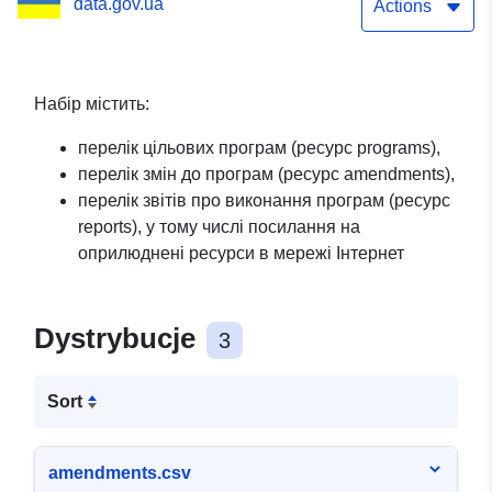
data.gov.ua
виконання цільових
Actions
місцевих програм
Набір містить:
перелік цільових програм (ресурс programs),
перелік змін до програм (ресурс amendments),
перелік звітів про виконання програм (ресурс
reports), у тому числі посилання на
оприлюднені ресурси в мережі Інтернет
Dystrybucje
3
Sort
amendments.csv