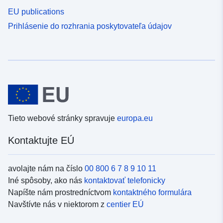
EU publications
Prihlásenie do rozhrania poskytovateľa údajov
Tieto webové stránky spravuje
europa.eu
Kontaktujte EÚ
avolajte nám na číslo
00 800 6 7 8 9 10 11
Iné spôsoby, ako nás
kontaktovať telefonicky
Napíšte nám prostredníctvom
kontaktného formulára
Navštívte nás v niektorom z
centier EÚ