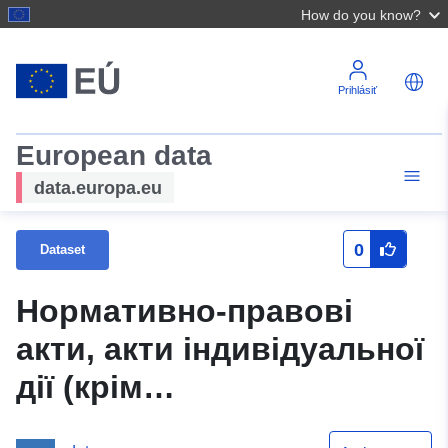
How do you know?
Prihlásiť
European data
data.europa.eu
0
Dataset
Нормативно-правові
акти, акти індивідуальної
дії (крім
внутрішньоорганізаційних)