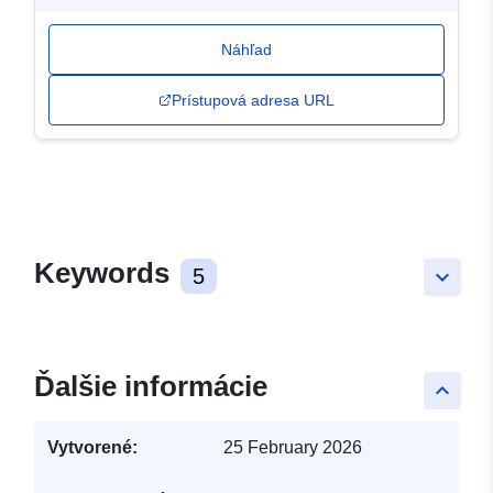
Náhľad
Prístupová adresa URL
Keywords
5
keyboard_arrow_down
Ďalšie informácie
keyboard_arrow_up
Vytvorené:
25 February 2026