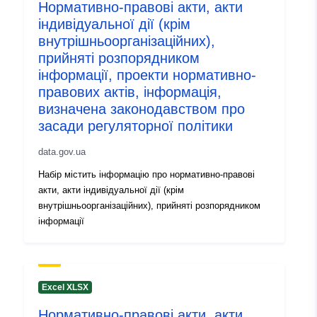
Нормативно-правові акти, акти
uriRef:
http://data.europa.eu/88u/dataset/
індивідуальної дії (крім
43c2-45fc-80b1-70b02af46f7c
внутрішньоорганізаційних),
прийняті розпорядником
Informácie o
1.0
інформації, проекти нормативно-
verzii:
правових актів, інформація,
визначена законодавством про
засади регуляторної політики
data.gov.ua
Набір містить інформацію про нормативно-правові
акти, акти індивідуальної дії (крім
внутрішньоорганізаційних), прийняті розпорядником
інформації
Excel XLSX
Нормативно-правові акти, акти