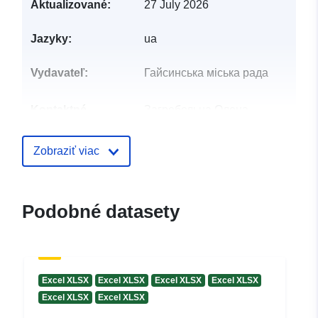
Aktualizované:
27 July 2026
Jazyky:
ua
Vydavateľ:
Гайсинська міська рада
Kontaktné
Загребельна Олена
miesta:
Володимирівна
E-mail:
Zobraziť viac
mailto:tsnap_gai@ukr.net
Katalógový
Pridané k údajom.europa.eu:
08 M
Podobné datasety
záznam:
Aktualizované na základe údajov.
30 July 2026
Identifikátory:
b58d4f11-43c2-45fc-80b1-
Excel XLSX
Excel XLSX
Excel XLSX
Excel XLSX
70b02af46f7c
Excel XLSX
Excel XLSX