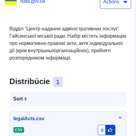
data.gov.ua
прийняті розпорядником
Actions
інформації, проекти
нормативно-правових
Відділ "Центр надання адміністративних послуг"
Гайсинської міської ради. Набір містить інформацію
актів, інформація,
про нормативно-правові акти, акти індивідуальної
визначена
дії (крім внутрішньоорганізаційних), прийняті
розпорядником інформації.
законодавством про
засади регуляторної
Distribúcie
1
політики
Sort
legalActs.csv
-
CSV
0