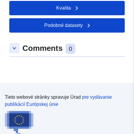
Kvalita
Podobné datasety
Comments
keyboard_arrow_down
0
Tieto webové stránky spravuje Úrad
pre vydávanie
publikácií Európskej únie