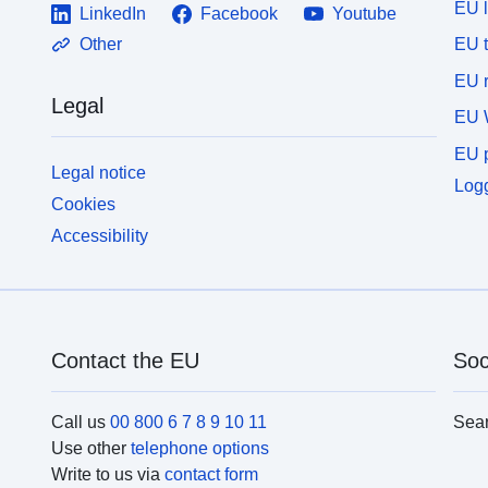
EU 
LinkedIn
Facebook
Youtube
EU 
Other
EU r
Legal
EU 
EU p
Legal notice
Logg
Cookies
Accessibility
Contact the EU
Soc
Call us
00 800 6 7 8 9 10 11
Sea
Use other
telephone options
Write to us via
contact form