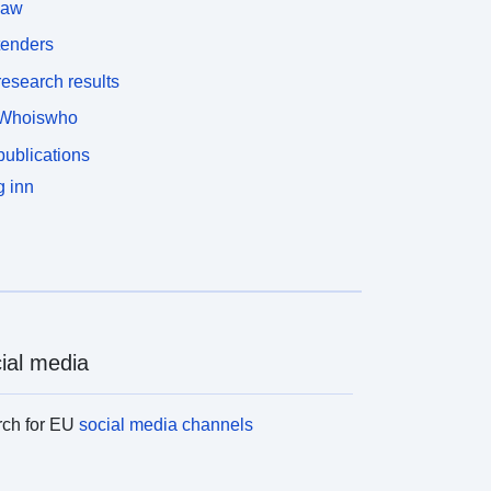
law
tenders
esearch results
Whoiswho
ublications
 inn
ial media
rch for EU
social media channels