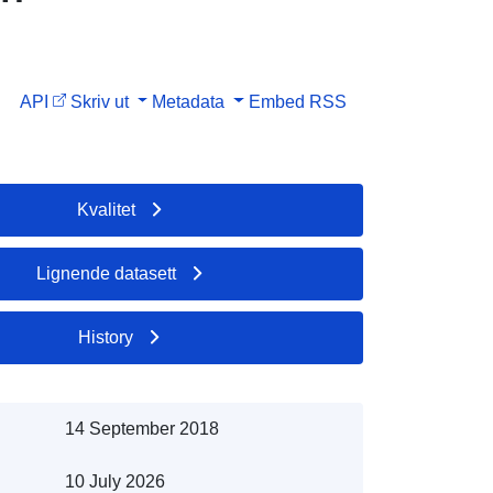
лягають
API
Skriv ut
Metadata
Embed
RSS
ї
Kvalitet
Lignende datasett
History
14 September 2018
10 July 2026