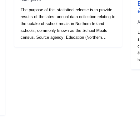
The purpose of this statistical release is to provide
results of the latest annual data collection relating to
Å
the uptake of school meals in Northern Ireland
schools, commonly known as the School Meals
L
census. Source agency: Education (Northern
s
Ireland) Designation: Official Statistics not
c
designated as National Statistics Language: English
é
Alternative title: Northern Ireland School Meals
b
s
éc
a
v