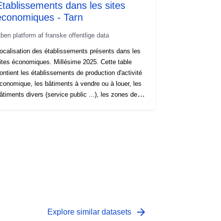
Etablissements dans les sites
économiques - Tarn
ben platform af franske offentlige data
ocalisation des établissements présents dans les
ites économiques. Millésime 2025. Cette table
ontient les établissements de production d'activité
conomique, les bâtiments à vendre ou à louer, les
âtiments divers (service public ...), les zones de
tockage qui sont situées dans les sites
onomiques publics et privés. Mise en conformité
vec le standard CNIG "SITES ECONOMIQUES"
ersion octobre 2023.
arrow_forward
Explore similar datasets