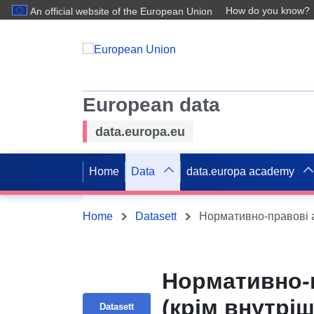
How do you know?
An official website of the European Union
European data
data.europa.eu
Home
Data
data.europa academy
Home
Datasett
Нормативно-пр
(крім внутрі
Datasett