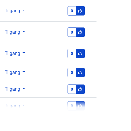
http://data.europa.eu/88u/dataset/b6
Tilgang
0
5b5ecd-2f68-4994-9242-
17610d922c01
Tilgang
0
1.0
Tilgang
0
Tilgang
0
Tilgang
0
Tilgang
0