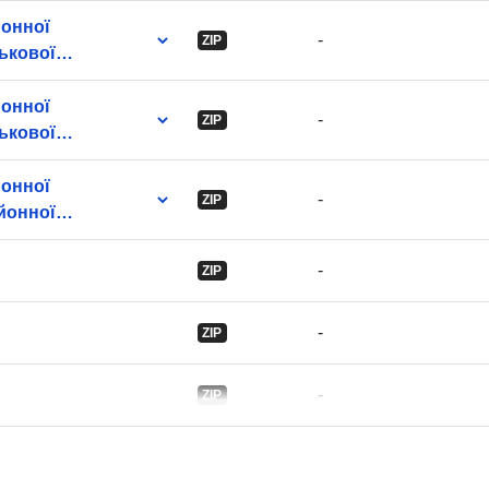
uriRef:
йонної
-
ZIP
ськової
йонної
-
ZIP
Versjonsinfo:
ськової
йонної
-
ZIP
йонної
6 року
-
ZIP
-
ZIP
-
ZIP