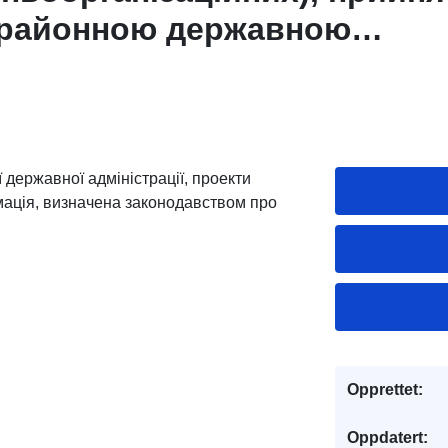
районною державною
єю, проекти рішень, що під
 інформація, визначена
ом про засади регуляторно
державної адміністрації, проекти
мація, визначена законодавством про
Opprettet:
Oppdatert: