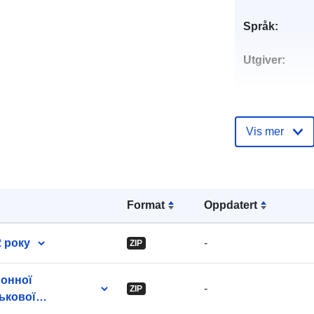
Språk:
Utgiver:
Kontaktpunkt
Vis mer
Katalogoppta
Format
Oppdatert
 року
-
ZIP
Identifikatore
йонної
-
ZIP
ськової