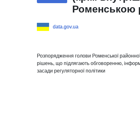
Роменською 
адміністраці
data.gov.ua
обговоренню,
законодавств
політики
Розпорядження голови Роменської районної 
рішень, що підлягають обговоренню, інфор
засади регуляторної політики