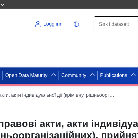
Logg inn
Open Data Maturity
Community
Publications
Нормативно-правові акти, акти індивідуальної дії (крім внутрішньоорганізаційних), прийняті Роменською районною державною адміністрацією, проекти рішень, що підлягають обговоренню, інформація, визначена законодавством про засади регуляторної політики
авові акти, акти індивідуа
шньоорганізаційних), прийня