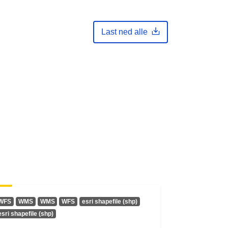
Last ned alle
WFS
WMS
WMS
WFS
esri shapefile (shp)
esri shapefile (shp)