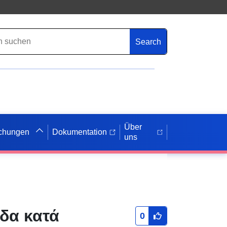
Search
Über
ichungen
Dokumentation
uns
δα κατά
0