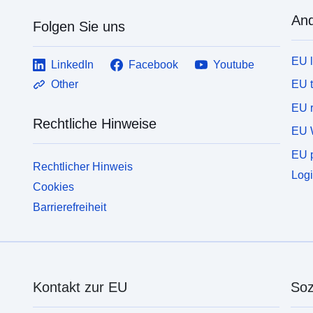
να λαμβάνει γνώση των επικαιροποιούμενων
π
μεθοδολογικών επεξηγήσεων (metadata) και της
And
ν
Folgen Sie uns
συμπληρωματικής πληροφόρησης που συνοδεύουν
μ
το κάθε σύνολο δεδομένων, προτού προχωρήσει
σ
EU 
στη χρήση του.​​​​
LinkedIn
Facebook
Youtube
τ
σ
EU 
Other
EU r
Rechtliche Hinweise
EU 
EU p
Rechtlicher Hinweis
Logi
Cookies
Barrierefreiheit
Kontakt zur EU
Soz