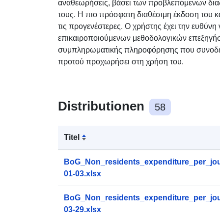
αναθεωρήσεις, βάσει των προβλεπόμενων διαδ
τους. Η πιο πρόσφατη διαθέσιμη έκδοση του 
τις προγενέστερες. Ο χρήστης έχει την ευθύνη
επικαιροποιούμενων μεθοδολογικών επεξηγήσε
συμπληρωματικής πληροφόρησης που συνοδεύ
προτού προχωρήσει στη χρήση του.​​​​
Distributionen
58
Titel
BoG_Non_residents_expenditure_per_jou
01-03.xlsx
BoG_Non_residents_expenditure_per_jou
03-29.xlsx