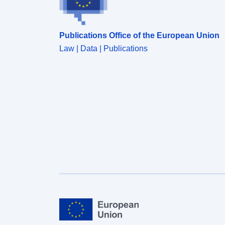
προγενέστερες.&#160;Ο χρήστης έχει την ευθύνη
να λαμβάνει γνώση των επικαιροποιούμενων
μεθοδολογικών επεξηγήσεων (metadata) και της
Publications Office of the European Union
συμπληρωματικής πληροφόρησης που συνοδεύουν
το κάθε σύνολο δεδομένων, προτού προχωρήσει
Law | Data | Publications
στη χρήση του.​​​​