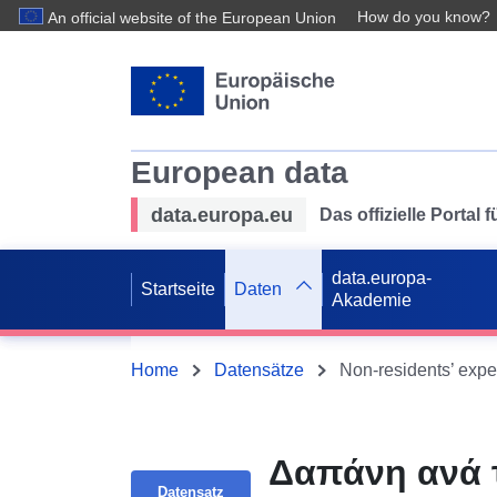
How do you know?
An official website of the European Union
European data
data.europa.eu
Das offizielle Portal
data.europa-
Startseite
Daten
Akademie
Home
Datensätze
Δαπάνη ανά τ
Datensatz