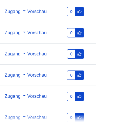
B65977070E1B
Zugang
Vorschau
0
http://data.europa.eu/88u/dataset/b6
71725e-dd72-482f-8864-
b65977070e1b
Zugang
Vorschau
0
te:
public
Zugang
Vorschau
0
er
quarterly
Zugang
Vorschau
0
Zugang
Vorschau
0
Zugang
Vorschau
0