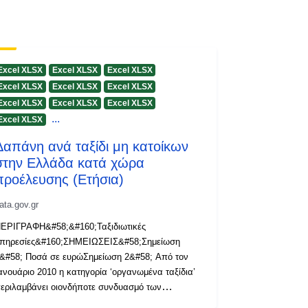
Excel XLSX
Excel XLSX
Excel XLSX
Excel XLSX
Excel XLSX
Excel XLSX
Excel XLSX
Excel XLSX
Excel XLSX
...
Excel XLSX
Δαπάνη ανά ταξίδι μη κατοίκων
στην Ελλάδα κατά χώρα
προέλευσης (Ετήσια)
ata.gov.gr
ΕΡΙΓΡΑΦΗ&#58;&#160;Ταξιδιωτικές
πηρεσίες&#160;ΣΗΜΕΙΩΣΕΙΣ&#58;Σημείωση
&#58; Ποσά σε ευρώΣημείωση 2&#58; Από τον
ανουάριο 2010 η κατηγορία ‘οργανωμένα ταξίδια’
εριλαμβάνει οιονδήποτε συνδυασμό των
αξιδιωτικών υπηρεσιών για εισιτήρια, διαμονή και