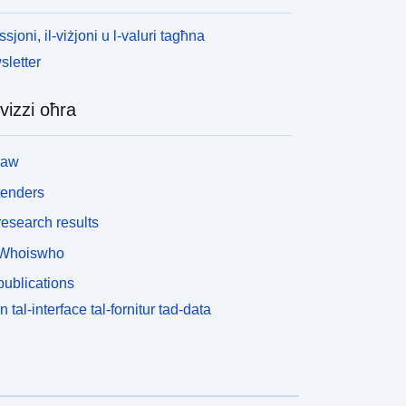
ssjoni, il-viżjoni u l-valuri tagħna
letter
vizzi oħra
law
tenders
esearch results
Whoiswho
ublications
n tal-interface tal-fornitur tad-data