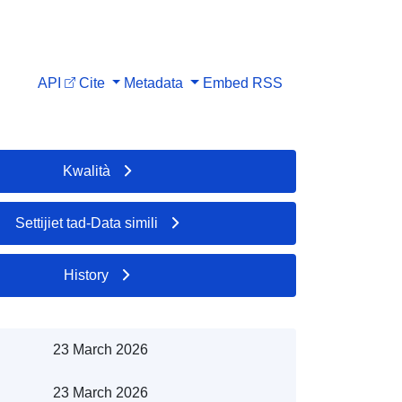
API
Cite
Metadata
Embed
RSS
Kwalità
Settijiet tad-Data simili
History
23 March 2026
23 March 2026