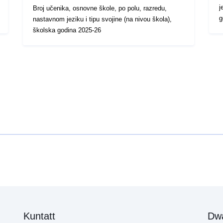
j
Broj učenika, osnovne škole, po polu, razredu,
g
nastavnom jeziku i tipu svojine (na nivou škola),
školska godina 2025-26
Kuntatt
Dw