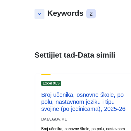
Keywords
keyboard_arrow_down
2
Settijiet tad-Data simili
Excel XLS
Broj učenika, osnovne škole, po
polu, nastavnom jeziku i tipu
svojine (po jedinicama), 2025-26
DATA.GOV.ME
Broj učenika, osnovne škole, po polu, nastavnom