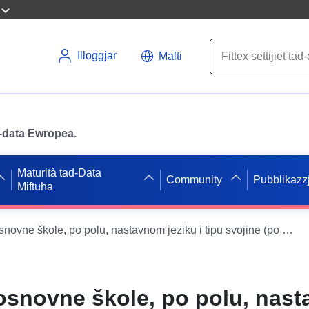
Illoggjar
Malti
ad-data Ewropea.
Maturità tad-Data
Community
Pubblikazzj
Miftuħa
Broj učenika, osnovne škole, po polu, nastavnom jeziku i tipu svojine (po školama), 2025-26
 osnovne škole, po polu, nas