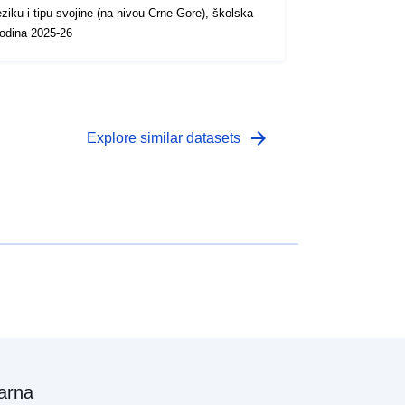
eziku i tipu svojine (na nivou Crne Gore), školska
odina 2025-26
arrow_forward
Explore similar datasets
arna