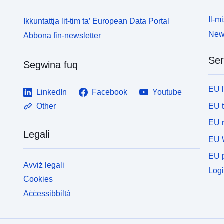
Il-mi
Ikkuntattja lit-tim ta’ European Data Portal
News
Abbona fin-newsletter
Ser
Segwina fuq
EU 
LinkedIn
Facebook
Youtube
EU 
Other
EU r
Legali
EU 
EU p
Avviż legali
Logi
Cookies
Aċċessibbiltà