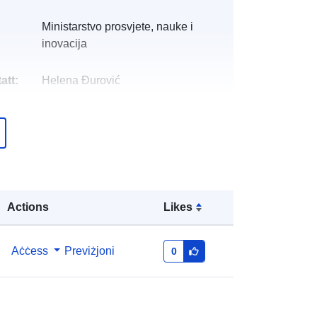
Ministarstvo prosvjete, nauke i
inovacija
att:
Helena Đurović
Miżjud ma’ data.europa.eu:
23
March 2026
Aġġornat fuq data.europa.eu:
28
April 2026
Actions
Likes
b69042f6-d7cd-43f8-8991-
201a849c6d1a
Aċċess
Previżjoni
0
http://data.europa.eu/88u/dataset/b6
9042f6-d7cd-43f8-8991-
201a849c6d1a