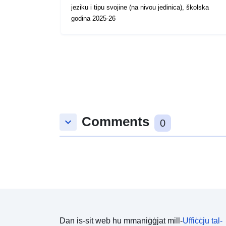
jeziku i tipu svojine (na nivou jedinica), školska
godina 2025-26
Comments
keyboard_arrow_down
0
Dan is-sit web hu mmaniġġjat mill-
Uffiċċju tal-