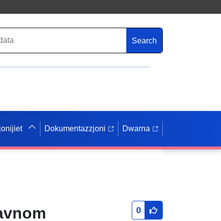
Search
onijiet
Dokumentazzjoni
Dwarna
tavnom
0