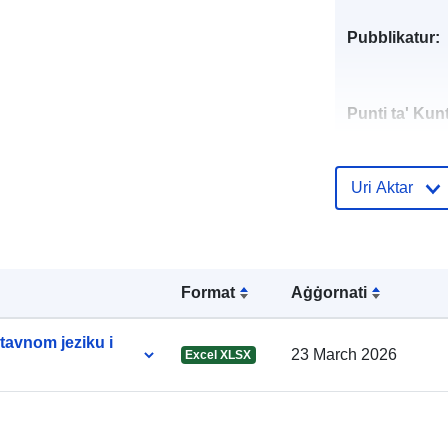
Pubblikatur:
Punti ta' Kunt
Reġistru tal-
Uri Aktar
Katalgu:
Format
Aġġornati
Identifikaturi:
tavnom jeziku i
23 March 2026
Excel XLSX
uriRef: