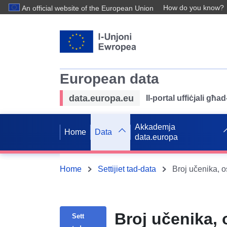
How do you know?
An official website of the European Union
European data
data.europa.eu
Il-portal uffiċjali għ
Akkademja
Home
Data
data.europa
Home
Settijiet tad-data
Broj učenika,
Sett