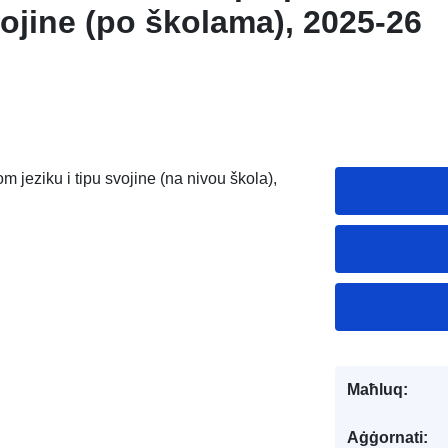
svojine (po školama), 2025-26
 jeziku i tipu svojine (na nivou škola),
Maħluq:
Aġġornati: