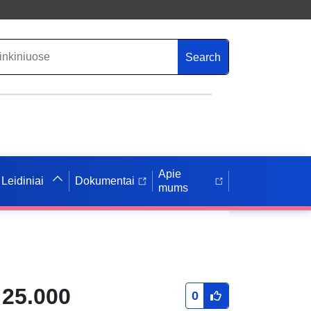
Search
Apie
Leidiniai
Dokumentai
mums
:25.000
0