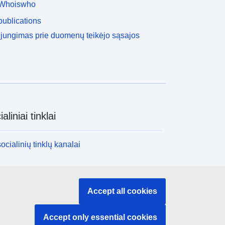
Whoiswho
ublications
ijungimas prie duomenų teikėjo sąsajos
aliniai tinklai
socialinių tinklų kanalai
nstitucijos ir įstaigos
Accept all cookies
nstitucijų ir įstaigų paieška
Accept only essential cookies