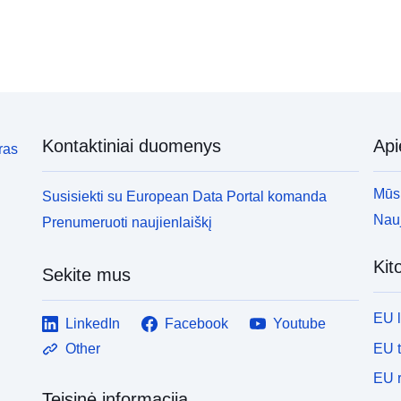
Kontaktiniai duomenys
Ap
ras
Mūsų
Susisiekti su European Data Portal komanda
Nauj
Prenumeruoti naujienlaiškį
Kit
Sekite mus
EU 
LinkedIn
Facebook
Youtube
EU 
Other
EU r
Teisinė informacija