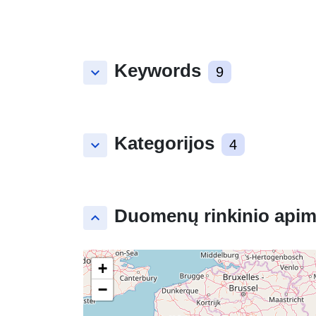
Keywords
keyboard_arrow_down
9
Kategorijos
keyboard_arrow_down
4
Duomenų rinkinio apim
keyboard_arrow_up
+
−