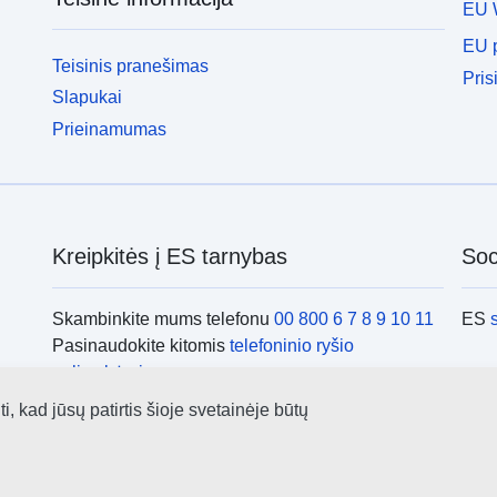
EU 
EU p
Teisinis pranešimas
Pris
Slapukai
Prieinamumas
Kreipkitės į ES tarnybas
Soci
Skambinkite mums telefonu
00 800 6 7 8 9 10 11
ES
Pasinaudokite kitomis
telefoninio ryšio
galimybėmis
Rašykite mums e. paštu naudodamiesi
kontaktine
ES i
 kad jūsų patirtis šioje svetainėje būtų
forma
Susitikime viename iš
ES biurų
ES i