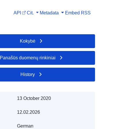
API
Cit.
Metadata
Embed
RSS
Kokybė
Panašūs duomenų rinkiniai
History
13 October 2020
12.02.2026
German