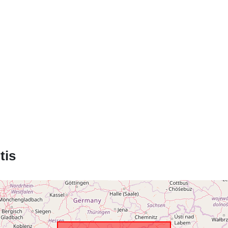
Erdviniai
duomenys:
Identifikatoria
uriRef:
tis
Kaupimo
periodiškuma
Rūšis: