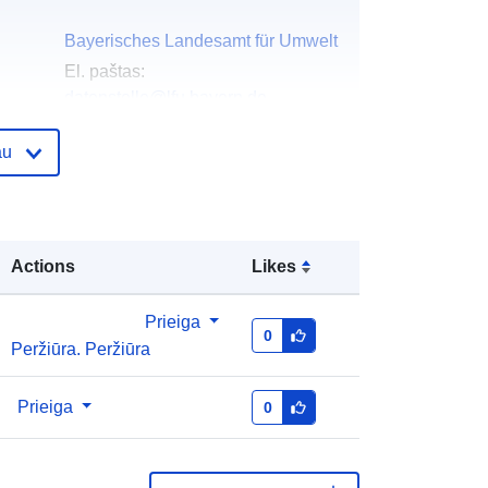
Bayerisches Landesamt für Umwelt
El. paštas:
datenstelle@lfu.bayern.de
Pradinis puslapis:
au
https://www.lfu.bayern.de
Bayerisches Landesamt für Umwelt
El. paštas:
Actions
Likes
mailto:datenstelle@lfu.bayern.de
URL:
https://www.lfu.bayern.de
Prieiga
0
Peržiūra. Peržiūra
as:
Pridėta prie duomenų.europa.eu:
13 January
2026
Prieiga
0
Atnaujinta informacija apie duomenis.europa.eu:
18 July 2026