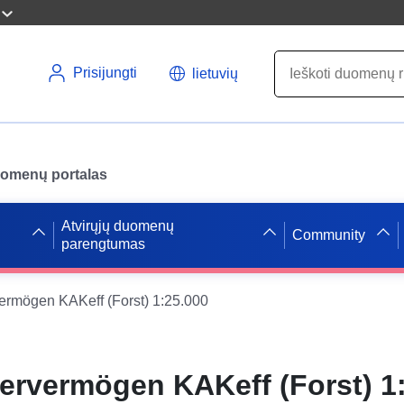
Prisijungti
lietuvių
uomenų portalas
Atvirųjų duomenų
Community
parengtumas
ermögen KAKeff (Forst) 1:25.000
ervermögen KAKeff (Forst) 1