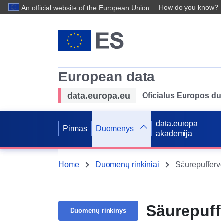
How do you know?
An official website of the European Union
European data
data.europa.eu
Oficialus Europos d
data.europa
Pirmas
Duomenys
akademija
Home
Duomenų rinkiniai
Säurepufferv
Säurepuff
Duomenų rinkinys