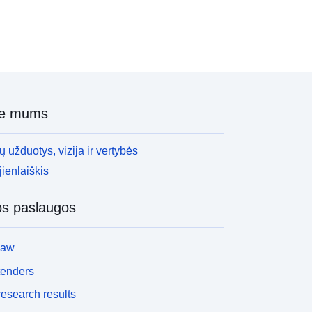
ie mums
 užduotys, vizija ir vertybės
ienlaiškis
os paslaugos
law
tenders
esearch results