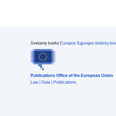
Svetainę tvarko
Europos Sąjungos leidinių biu
Publications Office of the European Union
Law | Data | Publications