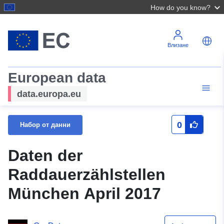
How do you know?
Влизане
European data
data.europa.eu
0
Набор от данни
Daten der
Raddauerzählstellen
München April 2017