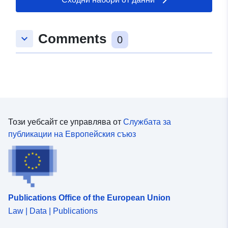
Каталожен
Добавено към data.europa.eu:
03
запис:
June 2026
Comments
keyboard_arrow_down
0
Актуализирана на data.europa.eu
03 August 2026
Идентификатор
b6f69f11-8175-4810-a5e5-
и:
699175f01744
Този уебсайт се управлява от
Службата за
uriRef:
http://data.europa.eu/88u/dataset/
публикации на Европейския съюз
8175-4810-a5e5-699175f01744
Права за
public
достъп:
Publications Office of the European Union
Law | Data | Publications