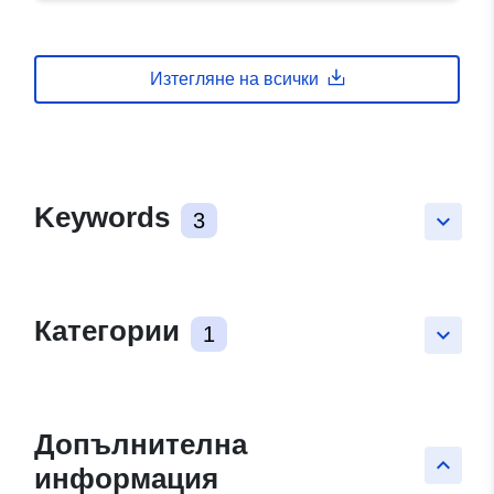
Изтегляне на всички
Keywords
3
keyboard_arrow_down
Категории
1
keyboard_arrow_down
Допълнителна
keyboard_arrow_up
информация