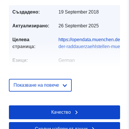
Създадено:
19 September 2018
Актуализирано:
26 September 2025
Целева
https://opendata.muenchen.de/data
страница:
der-raddauerzaehlstellen-muenche
Езици:
German
Издател:
Landeshauptstadt München
Начало:
Показване на повече
https://www.muenchen.de
Звено за връзка:
Mobilitätsreferat - Verkehrs- und
Verhaltensdaten
Качество
Имейл:
mailto:verkehrsdaten.mor@muenc
Сходни набори от данни