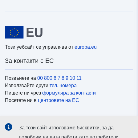
Този уебсайт се управлява от
europa.eu
За контакти с ЕС
Позвънете на
00 800 6 7 8 9 10 11
Използвайте други
тел. номера
Пишете ни чрез
формуляра за контакти
Посетете ни в
центровете на ЕС
Социални медии
За този сайт използваме бисквитки, за да
Вижте профили на ЕС в
социалните медии
подобрим вашата работа като потребители