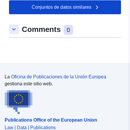
Conjuntos de datos similares
Comments
keyboard_arrow_down
0
La
Oficina de Publicaciones de la Unión Europea
gestiona este sitio web.
Publications Office of the European Union
Law | Data | Publications