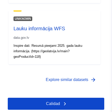
UNKNOWN
Lauku informācija WFS
data.gov.lv
Inspire dati. Resursā pieejami 2025. gada lauku
informācija. (https://geolatvija.lv/main?
geoProductId=118)
arrow_forward
Explore similar datasets
Calidad