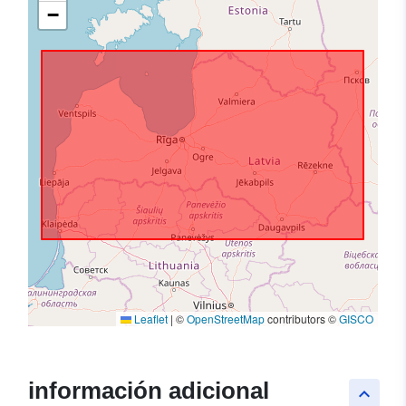
−
Leaflet
|
©
OpenStreetMap
contributors ©
GISCO
información adicional
keyboard_arrow_up