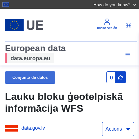
How do you know?
Iniciar sesión
European data
data.europa.eu
0
Conjunto de datos
Lauku bloku ģeotelpiskā
informācija WFS
data.gov.lv
Actions