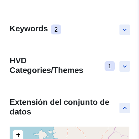
Keywords
2
keyboard_arrow_down
HVD
1
keyboard_arrow_down
Categories/Themes
Extensión del conjunto de
keyboard_arrow_up
datos
+