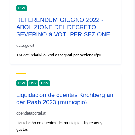
], [ 20.7, 55.6 ], [ 20.7, 58.1 ],
CSV
[ 28.5, 58.1 ], [ 28.5, 55.6 ] ]
REFERENDUM GIUGNO 2022 -
Tipo:
Polygon
ABOLIZIONE DEL DECRETO
SEVERINO â VOTI PER SEZIONE
Identificadores:
b78afe1d-ab6f-4688-ba81-
e8182103b54b
data.gov.it
<p>dati relativi ai voti assegnati per sezione</p>
uriRef:
http://data.europa.eu/88u/dataset/
ab6f-4688-ba81-e8182103b54b
CSV
CSV
CSV
Liquidación de cuentas Kirchberg an
der Raab 2023 (municipio)
opendataportal.at
Liquidación de cuentas del municipio - Ingresos y
gastos