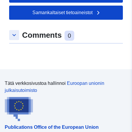
9.17512, 50.9153 ], [
9.17512, 50.919 ] ]
Samankaltaiset tietoaineistot
Tyyppi:
Polygon
Comments
keyboard_arrow_down
uriRef:
http://data.europa.eu/88u/dataset
0
6795-856b-880a-24a9899dd523
Tätä verkkosivustoa hallinnoi
Euroopan unionin
julkaisutoimisto
Publications Office of the European Union