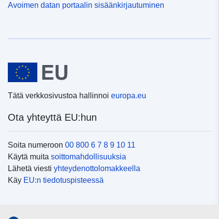
Avoimen datan portaalin sisäänkirjautuminen
Tätä verkkosivustoa hallinnoi
europa.eu
Ota yhteyttä EU:hun
Soita numeroon
00 800 6 7 8 9 10 11
Käytä muita
soittomahdollisuuksia
Lähetä viesti
yhteydenottolomakkeella
Käy
EU:n tiedotuspisteessä
Sosiaalinen media