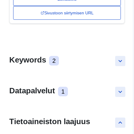
Sivustoon siirtymisen URL
Keywords
2
keyboard_arrow_down
Datapalvelut
1
keyboard_arrow_down
Tietoaineiston laajuus
keyboard_arrow_up