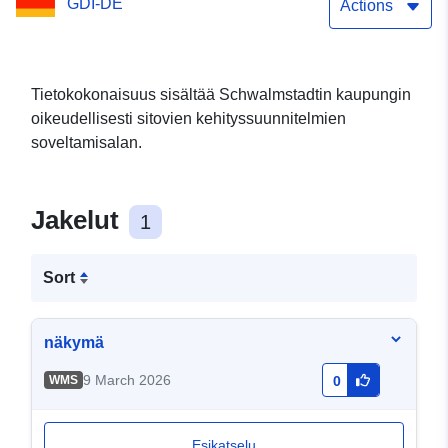
GDI-DE
Actions
Tietokokonaisuus sisältää Schwalmstadtin kaupungin
oikeudellisesti sitovien kehityssuunnitelmien
soveltamisalan.
Jakelut
1
Sort
näkymä
9 March 2026
WMS
0
Esikatselu