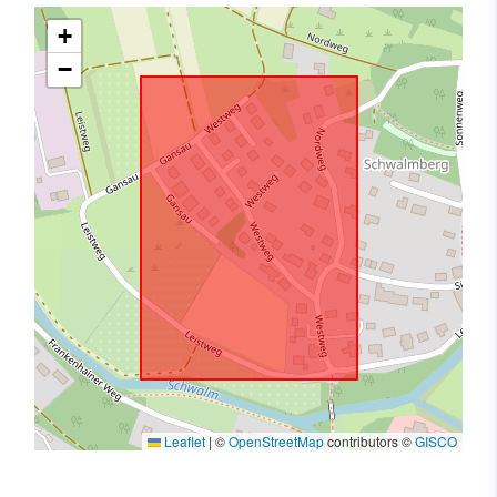
+
−
Leaflet
|
©
OpenStreetMap
contributors ©
GISCO