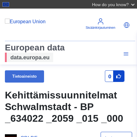
How do you know?
Sisäänkirjautuminen
European data
data.europa.eu
0
Tietoaineisto
Kehittämissuunnitelmat
Schwalmstadt - BP
_634022 _2059 _015 _000