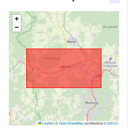
+
−
Leaflet
|
©
OpenStreetMap
contributors ©
GISCO