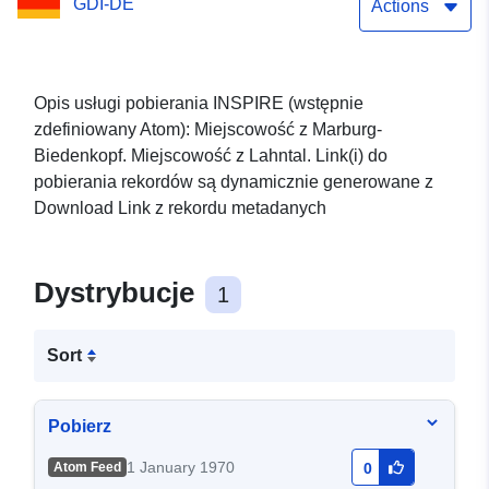
GDI-DE
Lahntal: Planowanie
Actions
budowy (INSPIRE)
Opis usługi pobierania INSPIRE (wstępnie
zdefiniowany Atom): Miejscowość z Marburg-
Biedenkopf. Miejscowość z Lahntal. Link(i) do
pobierania rekordów są dynamicznie generowane z
Download Link z rekordu metadanych
Dystrybucje
1
Sort
Pobierz
1 January 1970
Atom Feed
0