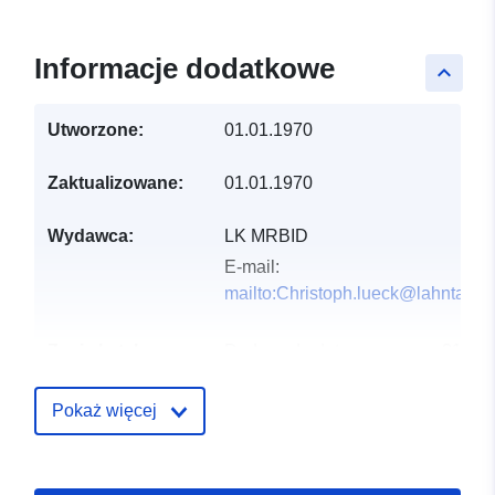
Informacje dodatkowe
keyboard_arrow_up
Utworzone:
01.01.1970
Zaktualizowane:
01.01.1970
Wydawca:
LK MRBID
E-mail:
mailto:Christoph.lueck@lahntal.de
Zapis katalogu:
Dodany do data.europa.eu:
21
February 2026
Zaktualizowano dane.europa.eu:
Pokaż więcej
01 August 2026
Przestrzenne:
Współrzędne:
[ [ 8.61406,