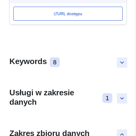
URL dostępu
Keywords
8
keyboard_arrow_down
Usługi w zakresie
1
keyboard_arrow_down
danych
Zakres zbioru danych
keyboard_arrow_up