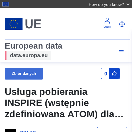
How do you know?
Login
European data
data.europa.eu
0
Zbiór danych
Usługa pobierania
INSPIRE (wstępnie
zdefiniowana ATOM) dla
zbioru danych gminy