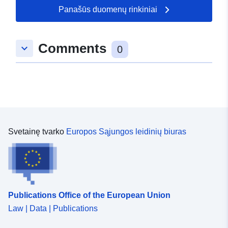
Rūšis:
Polygon
Panašūs duomenų rinkiniai
uriRef:
http://data.europa.eu/88u/dataset/
Comments
keyboard_arrow_down
bf6d-5a8c-a5c3-8e0ba4ba0e19
0
Svetainę tvarko
Europos Sąjungos leidinių biuras
Publications Office of the European Union
Law | Data | Publications