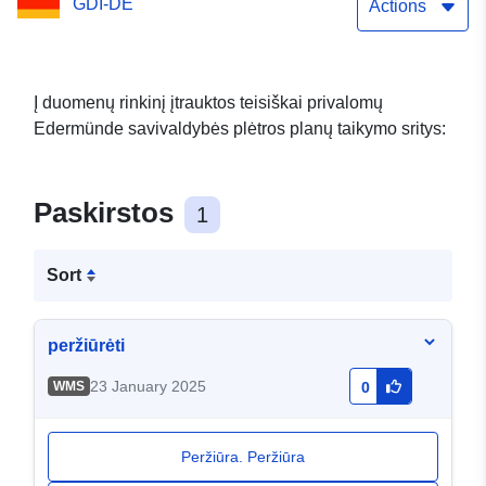
GDI-DE
Actions
Į duomenų rinkinį įtrauktos teisiškai privalomų
Edermünde savivaldybės plėtros planų taikymo sritys:
Paskirstos
1
Sort
peržiūrėti
23 January 2025
WMS
0
Peržiūra. Peržiūra