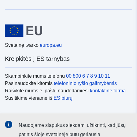
Svetainę tvarko
europa.eu
Kreipkitės į ES tarnybas
Skambinkite mums telefonu
00 800 6 7 8 9 10 11
Pasinaudokite kitomis
telefoninio ryšio galimybėmis
Rašykite mums e. paštu naudodamiesi
kontaktine forma
Susitikime viename iš
ES biurų
Socialiniai tinklai
Naudojame slapukus siekdami užtikrinti, kad jūsų
ES
socialinių tinklų kanalai
patirtis šioje svetainėje būtų geriausia