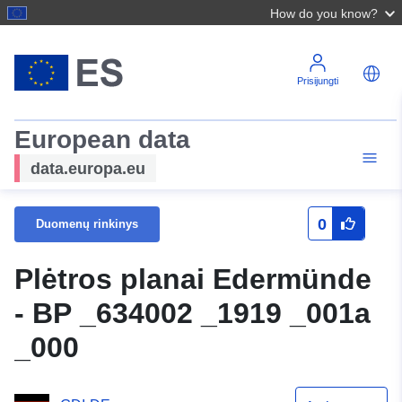
How do you know?
Prisijungti
European data
data.europa.eu
0
Duomenų rinkinys
Plėtros planai Edermünde
- BP _634002 _1919 _001a
_000