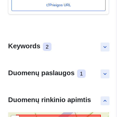
Prieigos URL
Keywords
2
keyboard_arrow_down
Duomenų paslaugos
1
keyboard_arrow_down
Duomenų rinkinio apimtis
keyboard_arrow_up