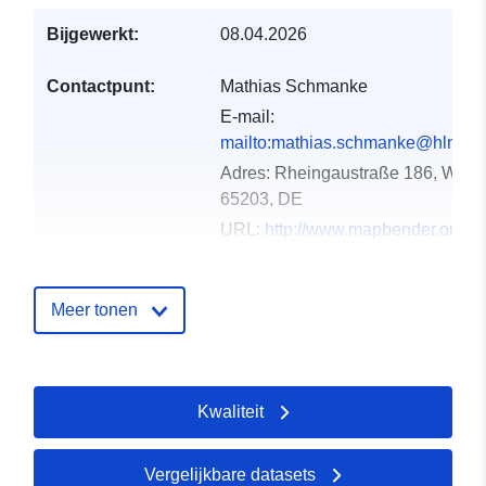
Bijgewerkt:
08.04.2026
Contactpunt:
Mathias Schmanke
E-mail:
mailto:mathias.schmanke@hlnug.
Adres:
Rheingaustraße 186, Wies
65203, DE
URL:
http://www.mapbender.org
Catalogusregister
Toegevoegd aan data.europa.eu:
Meer tonen
:
21 February 2026
Bijgewerkt op data.europa.eu:
01
August 2026
Kwaliteit
Ruimtelijk:
Coördinaten:
[ [ 7.7300817,
51.6587985 ], [ 10.2494035,
Vergelijkbare datasets
51.6587985 ], [ 10.2494035,