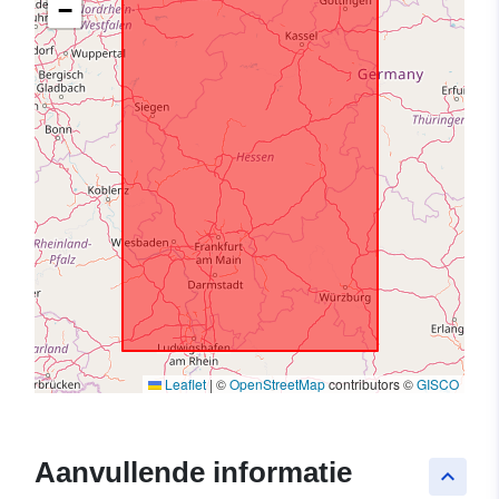
−
Leaflet
|
©
OpenStreetMap
contributors ©
GISCO
Aanvullende informatie
keyboard_arrow_up