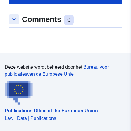
49.3890417 ], [ 7.7300817,
49.3890417 ], [ 7.7300817,
Comments
keyboard_arrow_down
51.6587985 ] ]
0
Soort:
Polygon
uriRef:
http://data.europa.eu/88u/dataset
1bd2-dafa-2cee-1bb6b9b22098
Deze website wordt beheerd door het
Bureau voor
publicatiesvan de Europese Unie
Publications Office of the European Union
Law | Data | Publications