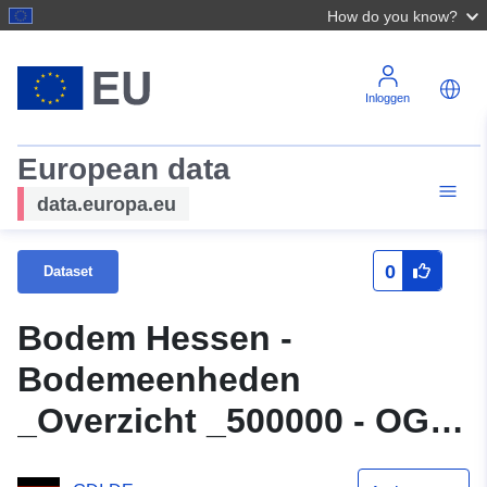
How do you know?
Inloggen
European data
data.europa.eu
0
Dataset
Bodem Hessen -
Bodemeenheden
_Overzicht _500000 - OGC
WFS Interface