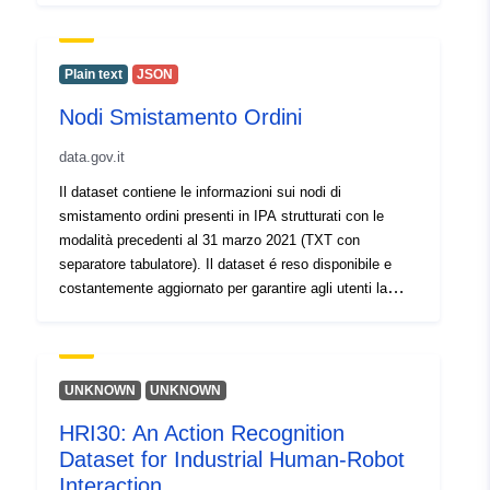
identifikators TMEIS. 3) Izpētei piesaistītās tiesu
medicīnas ekspertīzes pabeigšanas datums (gada un
mēneša komponentes). 4) Izpētes veids. 5)
Plain text
JSON
Laboratorijas nosaukuma (izpētes veicējs).
Nodi Smistamento Ordini
data.gov.it
Il dataset contiene le informazioni sui nodi di
smistamento ordini presenti in IPA strutturati con le
modalità precedenti al 31 marzo 2021 (TXT con
separatore tabulatore). Il dataset é reso disponibile e
costantemente aggiornato per garantire agli utenti la
continuità del servizio reso. Si consiglia l'utilizzo del
dataset [Unità Organizzative che emettono ordini
elettronici](https://indicepa.gov.it/ipa-dati/dataset/unita-
organizzative-che-emettono-ordini-elettronici) che
UNKNOWN
UNKNOWN
contiene un maggior numero di informazioni.
HRI30: An Action Recognition
Dataset for Industrial Human-Robot
Interaction