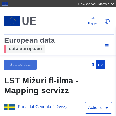
How do you know?
Illoggjar
European data
data.europa.eu
0
Sett tad-data
LST Miżuri fl-ilma -
Mapping servizz
Portal tal-Ġeodata fl-Iżvezja
Actions