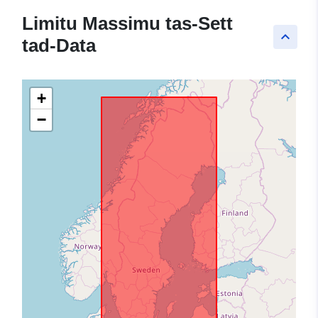
Limitu Massimu tas-Sett
keyboard_arrow_up
tad-Data
+
−