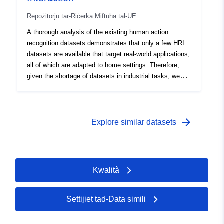
Repożitorju tar-Riċerka Miftuħa tal-UE
A thorough analysis of the existing human action
recognition datasets demonstrates that only a few HRI
datasets are available that target real-world applications,
all of which are adapted to home settings. Therefore,
given the shortage of datasets in industrial tasks, we
aim to provide the community with a dataset created in
a laboratory setting that includes actions commonly
performed within manufacturing and service industries.
In addition, the proposed dataset meets the
arrow_forward
Explore similar datasets
requirements of deep learning algorithms for the
development of intelligent learning models for action
recognition and imitation in HRI applications.
Kwalità
Settijiet tad-Data simili