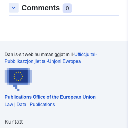
Comments
keyboard_arrow_down
0
Dan is-sit web hu mmaniġġjat mill-
Uffiċċju tal-
Pubblikazzjonijiet tal-Unjoni Ewropea
Publications Office of the European Union
Law | Data | Publications
Kuntatt