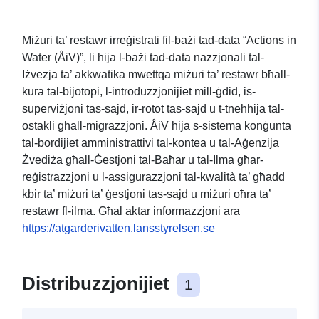
Miżuri ta’ restawr irreġistrati fil-bażi tad-data “Actions in
Water (ÅiV)”, li hija l-bażi tad-data nazzjonali tal-
Iżvezja ta’ akkwatika mwettqa miżuri ta’ restawr bħall-
kura tal-bijotopi, l-introduzzjonijiet mill-ġdid, is-
superviżjoni tas-sajd, ir-rotot tas-sajd u t-tneħħija tal-
ostakli għall-migrazzjoni. ÅiV hija s-sistema konġunta
tal-bordijiet amministrattivi tal-kontea u tal-Aġenzija
Żvediża għall-Ġestjoni tal-Baħar u tal-Ilma għar-
reġistrazzjoni u l-assigurazzjoni tal-kwalità ta’ għadd
kbir ta’ miżuri ta’ ġestjoni tas-sajd u miżuri oħra ta’
restawr fl-ilma. Għal aktar informazzjoni ara
https://atgarderivatten.lansstyrelsen.se
Distribuzzjonijiet
1