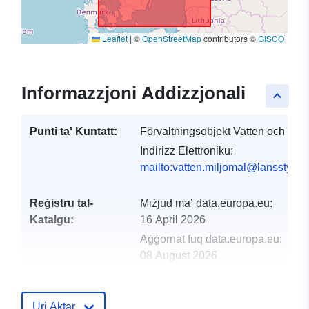
Leaflet
|
©
OpenStreetMap
contributors ©
GISCO
Informazzjoni Addizzjonali
keyboard_arrow_up
Punti ta' Kuntatt:
Förvaltningsobjekt Vatten och mil
Indirizz Elettroniku:
mailto:vatten.miljomal@lansstyrel
Reġistru tal-
Miżjud ma’ data.europa.eu:
Katalgu:
16 April 2026
Aġġornat fuq data.europa.eu:
08 August 2026
Spazjali:
Koordinati:
[ [ 10.0301,
Uri Aktar
69.0618 ], [ 24.2195,