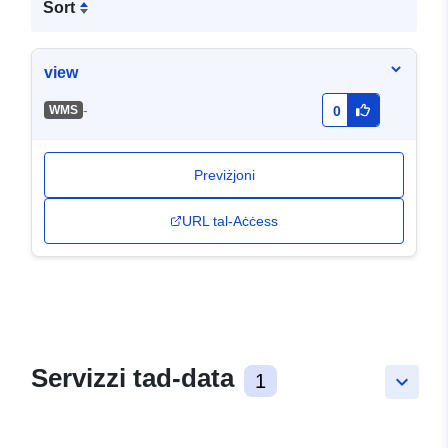
Sort
view
-
WMS
0
Previżjoni
URL tal-Aċċess
Servizzi tad-data
1
keyboard_arrow_down