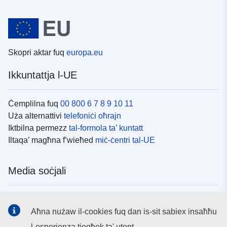
Skopri aktar fuq
europa.eu
Ikkuntattja l-UE
Ċemplilna fuq
00 800 6 7 8 9 10 11
Uża alternattivi
telefoniċi oħrajn
Iktbilna permezz
tal-formola ta’ kuntatt
Iltaqa’ magħna f’wieħed
miċ-ċentri tal-UE
Media soċjali
Fittex mezzi
tal-media soċjali tal-UE
Aħna nużaw il-cookies fuq dan is-sit sabiex insaħħu
l-esperjenza tiegħek ta' utent