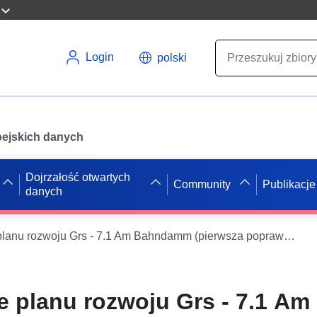
Login
polski
opejskich danych
Dojrzałość otwartych
Community
Publikacje
danych
WFS w sprawie planu rozwoju Grs - 7.1 Am Bahndamm (pierwsza poprawka) Samtgemeinde Grasleben
 planu rozwoju Grs - 7.1 Am