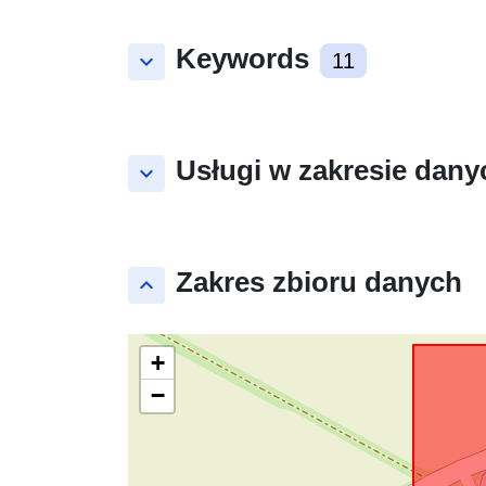
Keywords
keyboard_arrow_down
11
Usługi w zakresie dany
keyboard_arrow_down
Zakres zbioru danych
keyboard_arrow_up
+
−