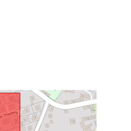
52.3038482 ], [ 11.0044416,
52.3038482 ], [ 11.0044416,
52.3063305 ] ]
Typ:
Polygon
Zasób:
http://data.europa.eu/eli/reg/2009/97
6
http://data.europa.eu/88u/dataset/b9
5c9f0d-3f33-46a7-af30-
b0e24621afaf