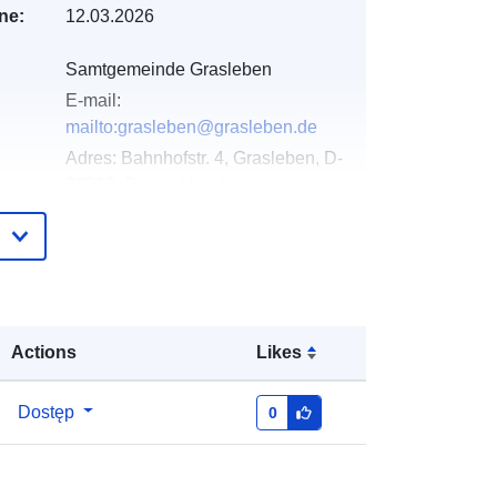
ne:
12.03.2026
Samtgemeinde Grasleben
E-mail:
mailto:grasleben@grasleben.de
Adres:
Bahnhofstr. 4, Grasleben, D-
38368, Deutschland
URL:
https://www.samtgemeinde-
grasleben.de
gu:
Dodany do data.europa.eu:
21
March 2026
Actions
Likes
Zaktualizowano dane.europa.eu:
01
August 2026
Dostęp
0
:
Współrzędne:
[ [ 11.0044416,
52.3063305 ], [ 11.0106882,
52.3063305 ], [ 11.0106882,