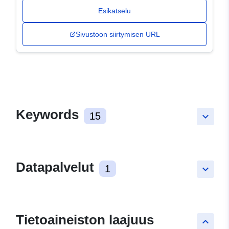
Esikatselu
Sivustoon siirtymisen URL
Keywords
15
keyboard_arrow_down
Datapalvelut
1
keyboard_arrow_down
Tietoaineiston laajuus
keyboard_arrow_up