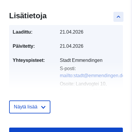
Lisätietoja
keyboard_arrow_up
Laadittu:
21.04.2026
Päivitetty:
21.04.2026
Yhteyspisteet:
Stadt Emmendingen
S-posti:
mailto:stadt@emmendingen.de
Osoite:
Landvogtei 10,
Emmendingen, 79312,
Deutschland
URL-osoite:
Näytä lisää
http://www.emmendingen.de
Luetteloluetteloa
Lisätty dataan.europa.eu:
02