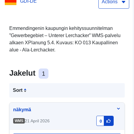
GDI-DE
Actions
Emmendingenin kaupungin kehityssuunnitelman
”Gewerbegebiet – Unterer Lerchacker” WMS-palvelu
alkaen XPlanung 5.4. Kuvaus: KO 013 Kaupallinen
alue - Ala-Lerchacker.
Jakelut
1
Sort
näkymä
21 April 2026
WMS
0