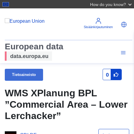
How do you know?
Sisäänkirjautuminen
European data
data.europa.eu
0
Tietoaineisto
WMS XPlanung BPL
”Commercial Area – Lower
Lerchacker”