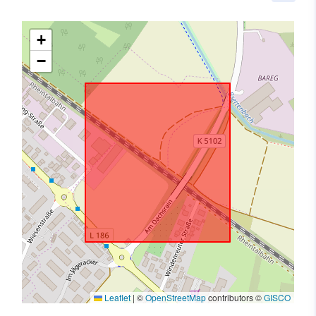
+
−
Leaflet
|
©
OpenStreetMap
contributors ©
GISCO