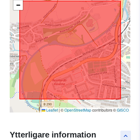
−
Leaflet
|
©
OpenStreetMap
contributors ©
GISCO
Ytterligare information
keyboard_arrow_up