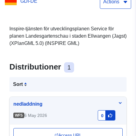
GDI-DE
(XPlanGML 5.0) (Inspire
Actions
GML) (Inspire-tjänsten för
utvecklingsplaner för
Inspire-tjänsten för utvecklingsplanen Service för
planen Landesgartenschau i staden Ellwangen (Jagst)
Landesgartenschau
(XPlanGML 5.0) (INSPIRE GML)
(XPlanGML 5.0))
Distributioner
1
Sort
nedladdning
6 May 2026
WFS
0
Access URL