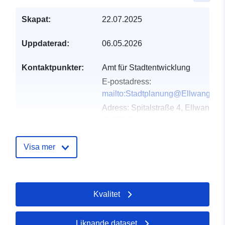
Skapat:
22.07.2025
Uppdaterad:
06.05.2026
Kontaktpunkter:
Amt für Stadtentwicklung
E-postadress:
mailto:Stadtplanung@Ellwangen.
Adress:
Spitalstraße 4, Ellwangen,
73479, Deutschland
Webbadress:
http://www.ellwangen.de
Visa mer
Katalogregister:
Läggs till i data.europa.eu:
24
January 2026
Kvalitet
Uppdaterad på data.europa.eu:
01 August 2026
Liknande dataset