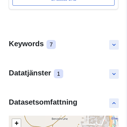
Keywords
7
keyboard_arrow_down
Datatjänster
1
keyboard_arrow_down
Datasetsomfattning
keyboard_arrow_up
+