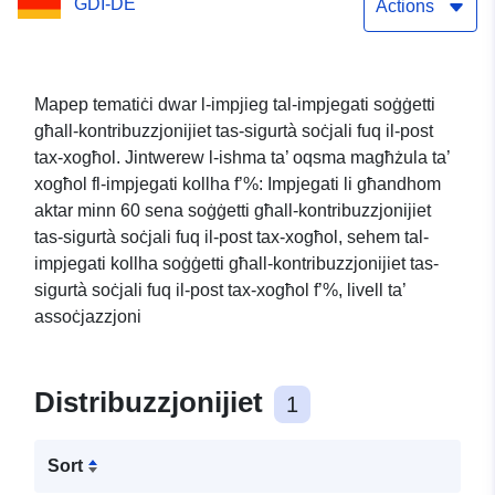
GDI-DE
soġġetti għal
Actions
kontribuzzjonijiet tas-
sigurtà soċjali fuq il-post
Mapep tematiċi dwar l-impjieg tal-impjegati soġġetti
għall-kontribuzzjonijiet tas-sigurtà soċjali fuq il-post
tax-xogħol, % tal-impjegati
tax-xogħol. Jintwerew l-ishma ta’ oqsma magħżula ta’
kollha soġġetti għal
xogħol fl-impjegati kollha f’%: Impjegati li għandhom
aktar minn 60 sena soġġetti għall-kontribuzzjonijiet
kontribuzzjonijiet tas-
tas-sigurtà soċjali fuq il-post tax-xogħol, sehem tal-
sigurtà soċjali fuq il-post
impjegati kollha soġġetti għall-kontribuzzjonijiet tas-
sigurtà soċjali fuq il-post tax-xogħol f’%, livell ta’
tax-xogħol
assoċjazzjoni
Distribuzzjonijiet
1
Sort