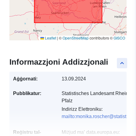
Leaflet
|
©
OpenStreetMap
contributors ©
GISCO
Informazzjoni Addizzjonali
keyboard_arrow_up
Aġġornati:
13.09.2024
Pubblikatur:
Statistisches Landesamt Rheinlan
Pfalz
Indirizz Elettroniku:
mailto:monika.roscher@statistik.rl
Reġistru tal-
Miżjud ma’ data.europa.eu: