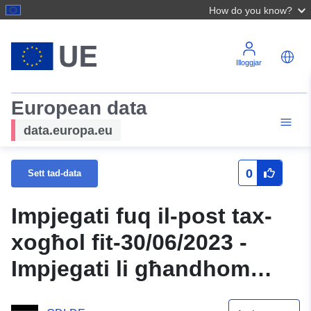
How do you know?
Illoggjar
European data
data.europa.eu
0
Sett tad-data
Impjegati fuq il-post tax-
xogħol fit-30/06/2023 -
Impjegati li għandhom
aktar minn 60 sena