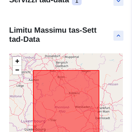
1
keyboard_arrow_down
Limitu Massimu tas-Sett
keyboard_arrow_up
tad-Data
+
−