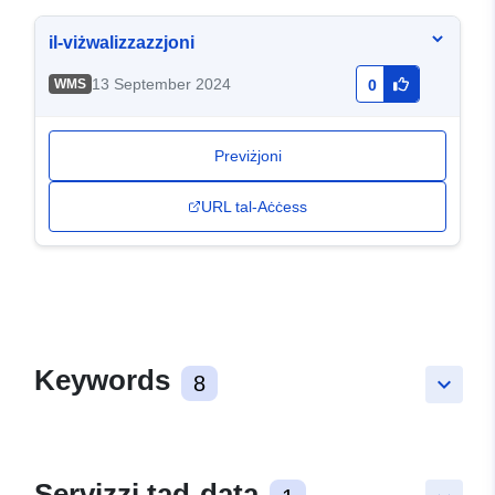
il-viżwalizzazzjoni
13 September 2024
WMS
0
Previżjoni
URL tal-Aċċess
Keywords
8
keyboard_arrow_down
Servizzi tad-data