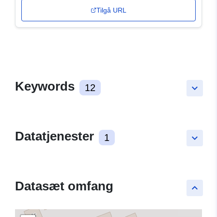
Tilgå URL
Keywords
12
keyboard_arrow_down
Datatjenester
1
keyboard_arrow_down
Datasæt omfang
keyboard_arrow_up