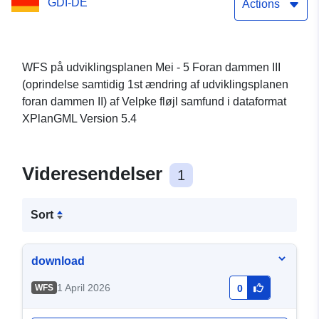
GDI-DE
udviklingsplanen foran
Actions
dammen II) af
Samtgemeinde Velpke
WFS på udviklingsplanen Mei - 5 Foran dammen III
(oprindelse samtidig 1st ændring af udviklingsplanen
foran dammen II) af Velpke fløjl samfund i dataformat
XPlanGML Version 5.4
Videresendelser
1
Sort
download
1 April 2026
WFS
0