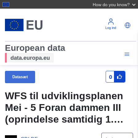
How do you know?
Log ind
European data
data.europa.eu
0
Datasæt
WFS til udviklingsplanen
Mei - 5 Foran dammen III
(oprindelse samtidig 1.
ændring af