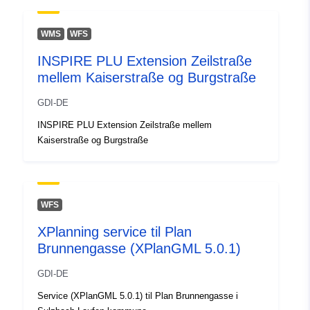
01 August 2026
WMS
WFS
Fysiske:
Koordinater:
[ [ 9.9844503,
INSPIRE PLU Extension Zeilstraße
48.7562298 ], [ 9.9861757,
mellem Kaiserstraße og Burgstraße
48.7562298 ], [ 9.9861757,
48.7544674 ], [ 9.9844503,
GDI-DE
48.7544674 ], [ 9.9844503,
INSPIRE PLU Extension Zeilstraße mellem
48.7562298 ] ]
Kaiserstraße og Burgstraße
Type:
Polygon
Svarer til:
Ressource:
http://data.europa.eu/eli/reg/2009/
WFS
XPlanning service til Plan
uriRef:
http://data.europa.eu/88u/dataset/
Brunnengasse (XPlanGML 5.0.1)
05e2-4d85-8ee1-cebfb755a99e
GDI-DE
Service (XPlanGML 5.0.1) til Plan Brunnengasse i