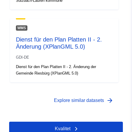
Sulzbach-Laufen kommune
WMS
Dienst für den Plan Platten II - 2.
Änderung (XPlanGML 5.0)
GDI-DE
Dienst für den Plan Platten II - 2. Änderung der
Gemeinde Riesbürg (XPlanGML 5.0)
arrow_forward
Explore similar datasets
Kvalitet