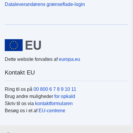
Dataleverandørens grænseflade-login
Dette website forvaltes af
europa.eu
Kontakt EU
Ring til os på
00 800 6 7 8 9 10 11
Brug andre muligheder
for opkald
Skriv til os via
kontaktformularen
Besøg os i et af
EU-centrene
Sociale medier