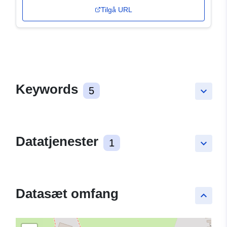
Tilgå URL
Keywords
5
keyboard_arrow_down
Datatjenester
1
keyboard_arrow_down
Datasæt omfang
keyboard_arrow_up