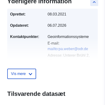
Yderligere information
keyboard_arrow_up
Oprettet:
08.03.2021
Opdateret:
06.07.2026
Kontaktpunkter:
Geoinformationssysteme
E-mail:
mailto:pa.weber@odr.de
Adresse:
Unterer Brühl 2,
Ellwangen (Jagst), 73479,
Deutschland
Webadresse:
Vis mere
http://www.odr.de
Fortegnelse over
Tilføjet til data.europa.eu:
21
Tilsvarende datasæt
kataloger:
February 2026
Opdateret på data.europa.eu: