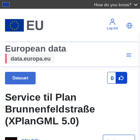
How do you know?
Log ind
European data
data.europa.eu
0
Datasæt
Service til Plan
Brunnenfeldstraße
(XPlanGML 5.0)