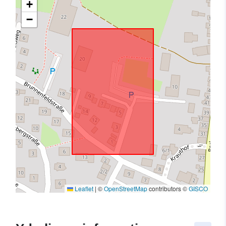
+
−
Leaflet
|
©
OpenStreetMap
contributors ©
GISCO