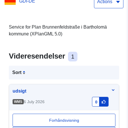
GDI-DE
Actions
Service for Plan Brunnenfeldstraße i Bartholomä
kommune (XPlanGML 5.0)
Videresendelser
1
Sort
udsigt
6 July 2026
WMS
0
Forhåndsvisning