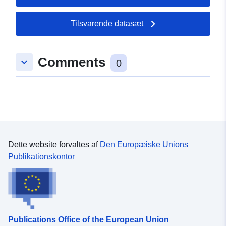
Tilsvarende datasæt
Comments
keyboard_arrow_down
0
Dette website forvaltes af
Den Europæiske Unions
Publikationskontor
Publications Office of the European Union