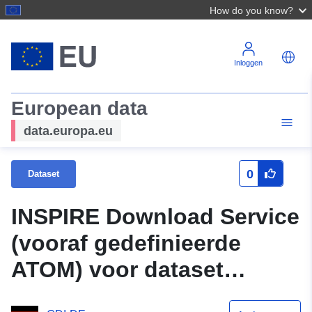
How do you know?
Inloggen
European data
data.europa.eu
0
Dataset
INSPIRE Download Service
(vooraf gedefinieerde
ATOM) voor dataset
Ontwikkelingsplan "BPlan