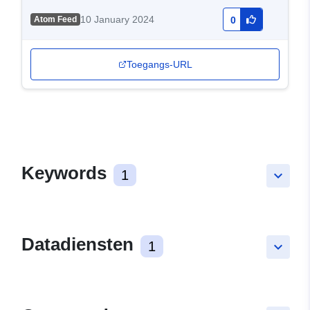
10 January 2024
Atom Feed
0
Toegangs-URL
Keywords
1
keyboard_arrow_down
Datadiensten
1
keyboard_arrow_down