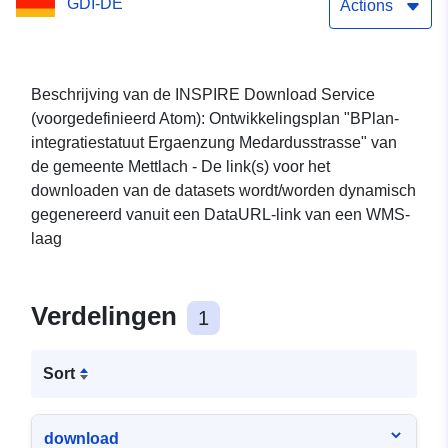
GDI-DE
inclusie statuut
Actions
Ergaenzung
Medardusstrasse"
Beschrijving van de INSPIRE Download Service
(voorgedefinieerd Atom): Ontwikkelingsplan "BPlan-
integratiestatuut Ergaenzung Medardusstrasse" van
de gemeente Mettlach - De link(s) voor het
downloaden van de datasets wordt/worden dynamisch
gegenereerd vanuit een DataURL-link van een WMS-
laag
Verdelingen
1
Sort
download