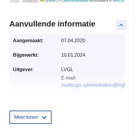
Aanvullende informatie
keyboard_arrow_up
Aangemaakt:
07.04.2020
Bijgewerkt:
10.01.2024
Uitgever:
LVGL
E-mail:
mailto:gis.administration@lvgl.saa
Catalogusregister
Toegevoegd aan data.europa.eu:
:
21 February 2026
Bijgewerkt op data.europa.eu:
01
Meer tonen
August 2026