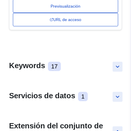
Previsualización
URL de acceso
Keywords
17
keyboard_arrow_down
Servicios de datos
1
keyboard_arrow_down
Extensión del conjunto de