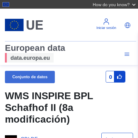
How do you know?
Iniciar sesión
European data
data.europa.eu
0
Conjunto de datos
WMS INSPIRE BPL
Schafhof II (8a
modificación)