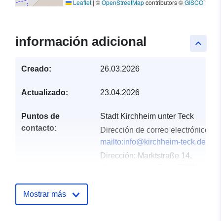
Leaflet
|
©
OpenStreetMap
contributors ©
GISCO
información adicional
keyboard_arrow_up
Creado:
26.03.2026
Actualizado:
23.04.2026
Puntos de
Stadt Kirchheim unter Teck
contacto:
Dirección de correo electrónico:
mailto:info@kirchheim-teck.de
Dirección:
Marktstraße 14,
Kirchheim unter Teck, 73230,
Deutschland
URL:
http://www.kirchheim-
Mostrar más
teck.de