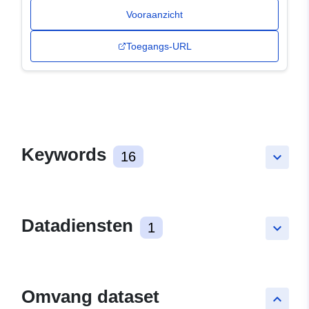
Vooraanzicht
Toegangs-URL
Keywords
16
keyboard_arrow_down
Datadiensten
1
keyboard_arrow_down
Omvang dataset
keyboard_arrow_up