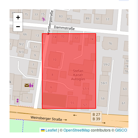
+
−
Leaflet
|
©
OpenStreetMap
contributors ©
GISCO