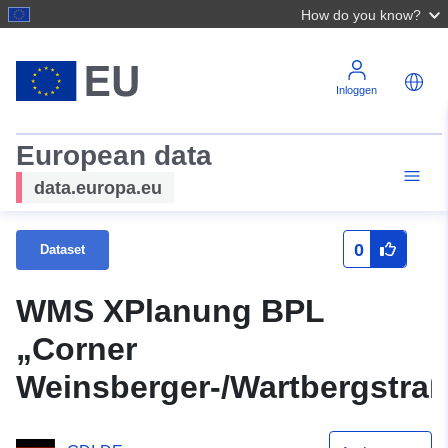
How do you know?
Inloggen
European data
data.europa.eu
0
Dataset
WMS XPlanung BPL
„Corner
Weinsberger-/Wartbergstra