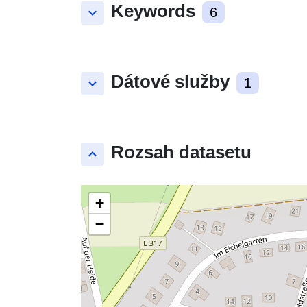
Keywords
keyboard_arrow_down
6
Dátové služby
keyboard_arrow_down
1
Rozsah datasetu
keyboard_arrow_up
+
−