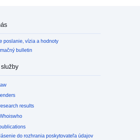
nás
 poslanie, vízia a hodnoty
rmačný bulletin
 služby
law
tenders
esearch results
Whoiswho
ublications
lásenie do rozhrania poskytovateľa údajov