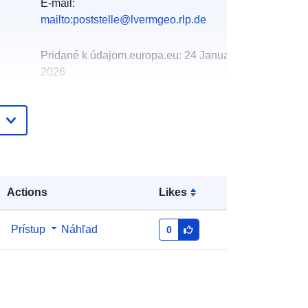
E-mail:
mailto:poststelle@lvermgeo.rlp.de
Pridané k údajom.europa.eu:
24 January
2026
Aktualizované na základe údajov.europa.eu:
01 August 2026
Súradnice:
[ [ 7.94992, 50.4624 ], [
7.95254, 50.4624 ], [ 7.95254,
50.461 ], [ 7.94992, 50.461 ], [
Actions
Likes
7.94992, 50.4624 ] ]
Typ:
Polygon
Prístup
Náhľad
0
http://data.europa.eu/88u/dataset/ba
1cebcc-4b6a-5ef1-bac9-
f1f2d921dbab