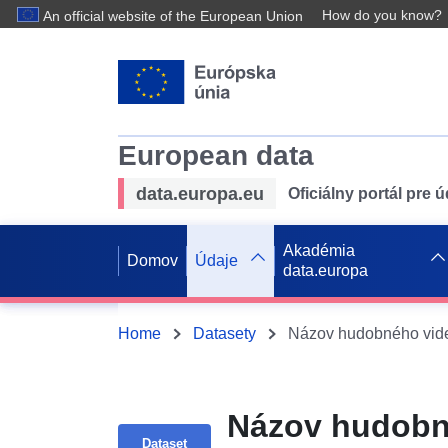
How do you know?
An official website of the European Union
European data
data.europa.eu
Oficiálny portál pre 
Akadémia
Domov
Údaje
data.europa
Home
Datasety
Názov hudobného vide
Názov hudobné
Dataset