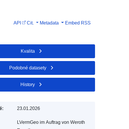
API
Cit.
Metadata
Embed
RSS
Kvalita
Podobné datasety
History
é:
23.01.2026
LVermGeo im Auftrag von Weroth