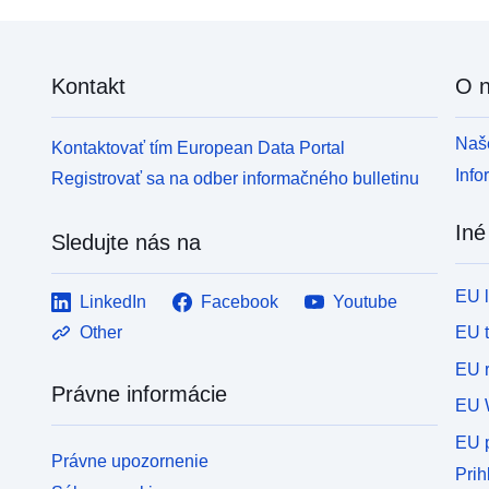
Kontakt
O 
Naše
Kontaktovať tím European Data Portal
Info
Registrovať sa na odber informačného bulletinu
Iné
Sledujte nás na
EU 
LinkedIn
Facebook
Youtube
EU 
Other
EU r
Právne informácie
EU 
EU p
Právne upozornenie
Prih