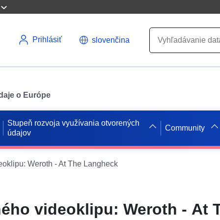
Prihlásiť
slovenčina
údaje o Európe
Stupeň rozvoja využívania otvorených
Community
údajov
oklipu: Weroth - At The Langheck
ho videoklipu: Weroth - At 