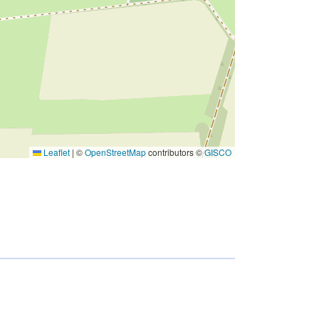
Leaflet
|
©
OpenStreetMap
contributors ©
GISCO