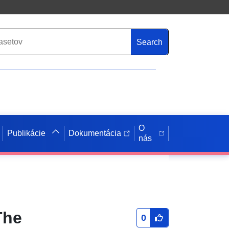
Search
O
Publikácie
Dokumentácia
nás
The
0