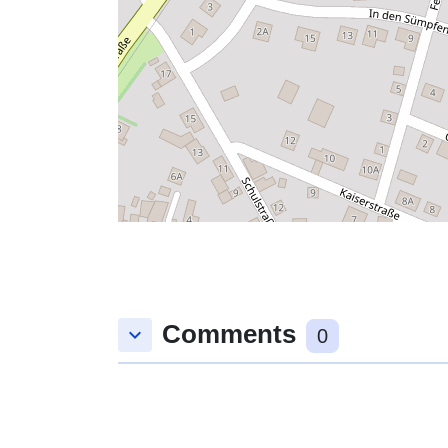
Comments
keyboard_arrow_down
0