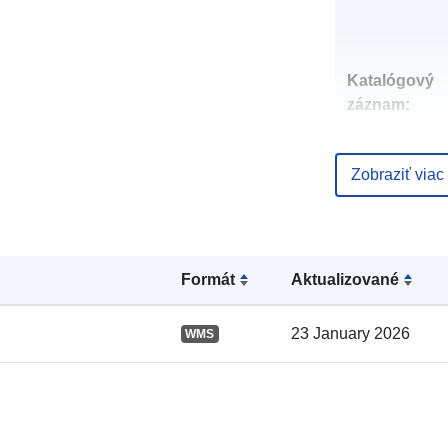
Katalógový
záznam:
Zobraziť viac
Zemepisné
pokrytie:
Formát
Aktualizované
23 January 2026
WMS
uriRef: