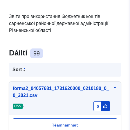
Звіти про використання бюджетник коштів
сарненської районної державної адміністрації
Рівненської області
Dáiltí
99
Sort
forma2_04057681_1731620000_0210180_0_
0_2021.csv
-
CSV
0
Réamhamharc