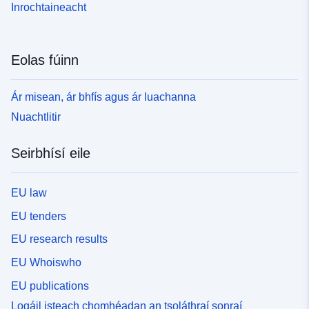
Inrochtaineacht
Eolas fúinn
Ár misean, ár bhfís agus ár luachanna
Nuachtlitir
Seirbhísí eile
EU law
EU tenders
EU research results
EU Whoiswho
EU publications
Logáil isteach chomhéadan an tsoláthraí sonraí