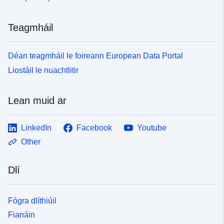
Teagmháil
Déan teagmháil le foireann European Data Portal
Liostáil le nuachtlitir
Lean muid ar
LinkedIn
Facebook
Youtube
Other
Dlí
Fógra dlíthiúil
Fianáin