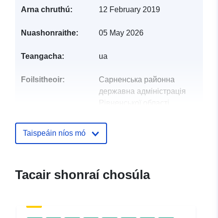
Arna chruthú:
12 February 2019
Nuashonraithe:
05 May 2026
Teangacha:
ua
Foilsitheoir:
Сарненська районна
державна адміністрація
Рівненської області
Pointí teagmhála:
Вальковець Михайло
Taispeáin níos mó
Ríomhphost:
mailto:orgvid@sarny-
rda.gov.ua
Tacair shonraí chosúla
Taifead Catalóige:
Curtha le data.europa.eu:
28 July
2026
Nuashonraithe ar data.europa.eu: