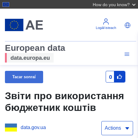
How do you know?
Logáil isteach
European data
data.europa.eu
0
Tacar sonraí
Звіти про використання
бюджетник коштів
data.gov.ua
Actions