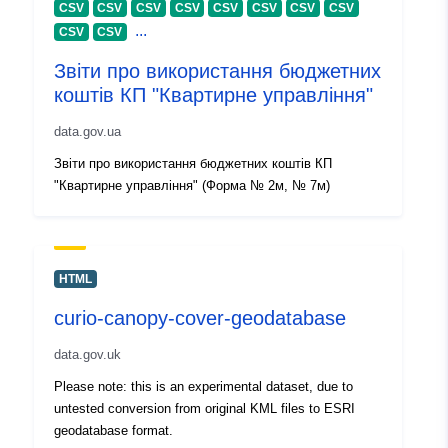
CSV
CSV
CSV
CSV
CSV
CSV
CSV
CSV
29 July 2026
...
CSV
CSV
Звіти про використання бюджетних
Aitheantóirí:
ba3a51f0-6294-49fd-b21e-
коштів КП "Квартирне управління"
8358e3423480
data.gov.ua
uriRef:
http://data.europa.eu/88u/dataset/
Звіти про використання бюджетних коштів КП
6294-49fd-b21e-8358e3423480
"Квартирне управління" (Форма № 2м, № 7м)
Sonraí leagain:
1.0
HTML
curio-canopy-cover-geodatabase
data.gov.uk
Please note: this is an experimental dataset, due to
untested conversion from original KML files to ESRI
geodatabase format.