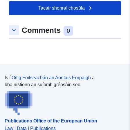
Tacair shonraí chosúla
Comments
keyboard_arrow_down
0
Is í
Oifig Foilseachán an Aontais Eorpaigh
a
bhainistíonn an suíomh gréasáin seo.
Publications Office of the European Union
Law | Data | Publications