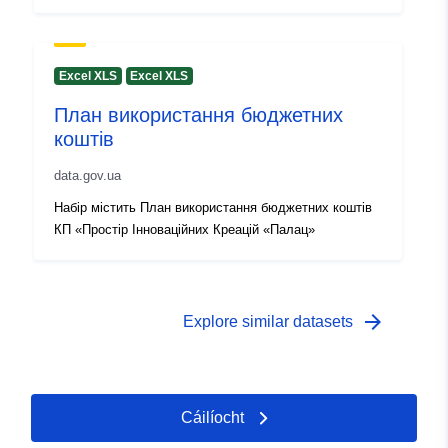
Excel XLS
Excel XLS
План використання бюджетних
коштів
data.gov.ua
Набір містить План використання бюджетних коштів
КП «Простір Інноваційних Креацій «Палац»
arrow_forward
Explore similar datasets
Cáilíocht