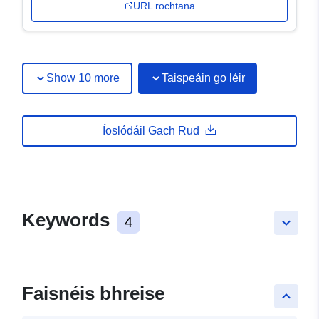
URL rochtana
Show 10 more
Taispeáin go léir
Íoslódáil Gach Rud
Keywords
4
keyboard_arrow_down
Faisnéis bhreise
keyboard_arrow_up