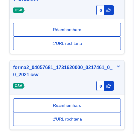
-
CSV
0
Réamhamharc
URL rochtana
forma2_04057681_1731620000_0217461_0_
0_2021.csv
-
CSV
0
Réamhamharc
URL rochtana