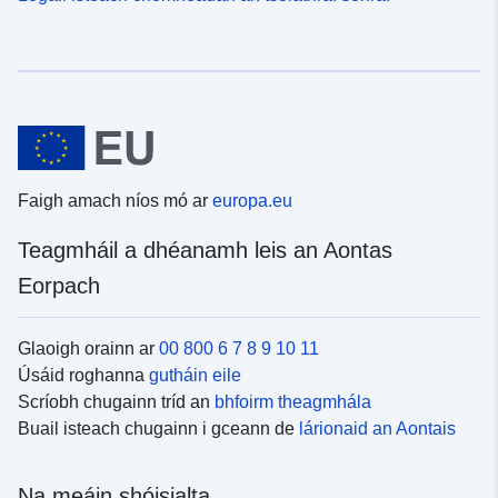
Faigh amach níos mó ar
europa.eu
Teagmháil a dhéanamh leis an Aontas
Eorpach
Glaoigh orainn ar
00 800 6 7 8 9 10 11
Úsáid roghanna
gutháin eile
Scríobh chugainn tríd an
bhfoirm theagmhála
Buail isteach chugainn i gceann de
lárionaid an Aontais
Na meáin shóisialta