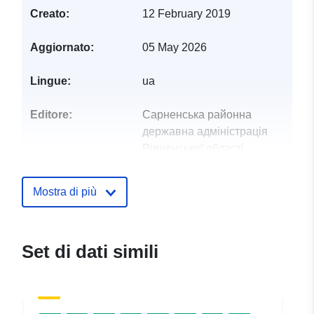
Creato:
12 February 2019
Aggiornato:
05 May 2026
Lingue:
ua
Editore:
Сарненська районна
державна адміністрація
Рівненської області
Punti di contatto:
Вальковець Михайло
Mostra di più
E-mail:
mailto:orgvid@sarny-
rda.gov.ua
Set di dati simili
Registro del
Aggiunta a data.europa.eu:
28
catalogo:
July 2026
Aggiornato su data.europa.eu: