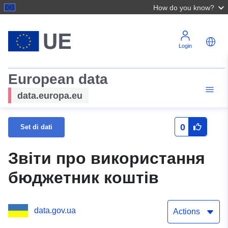
How do you know?
Login
European data
data.europa.eu
0
Set di dati
Звіти про використання
бюджетник коштів
data.gov.ua
Actions