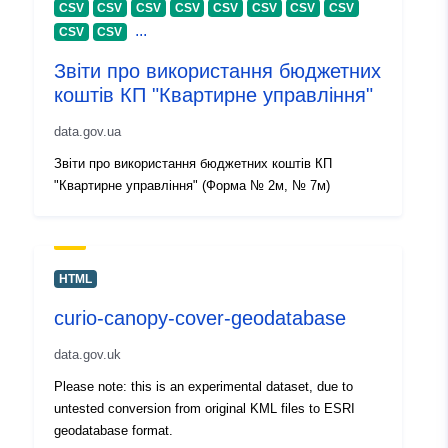
CSV
CSV
CSV
CSV
CSV
CSV
CSV
CSV
29 July 2026
...
CSV
CSV
Звіти про використання бюджетних
Identificatori:
ba3a51f0-6294-49fd-b21e-
коштів КП "Квартирне управління"
8358e3423480
data.gov.ua
uriRef:
http://data.europa.eu/88u/dataset/
Звіти про використання бюджетних коштів КП
6294-49fd-b21e-8358e3423480
"Квартирне управління" (Форма № 2м, № 7м)
Informazioni sulla
1.0
versione:
HTML
curio-canopy-cover-geodatabase
data.gov.uk
Please note: this is an experimental dataset, due to
untested conversion from original KML files to ESRI
geodatabase format.