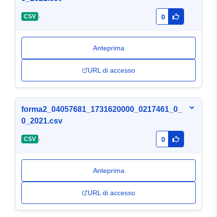
-
CSV
0
Anteprima
URL di accesso
forma2_04057681_1731620000_0217461_0_
0_2021.csv
-
CSV
0
Anteprima
URL di accesso