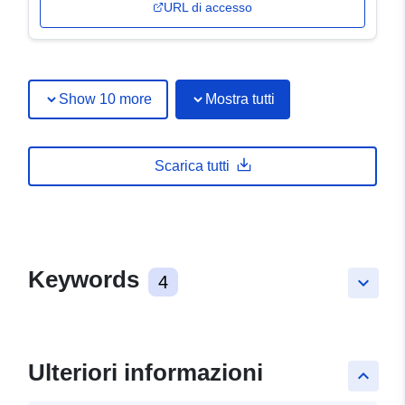
URL di accesso
Show 10 more
Mostra tutti
Scarica tutti
Keywords
4
keyboard_arrow_down
Ulteriori informazioni
keyboard_arrow_up