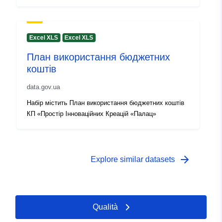
Excel XLS
Excel XLS
План використання бюджетних
коштів
data.gov.ua
Набір містить План використання бюджетних коштів
КП «Простір Інноваційних Креацій «Палац»
arrow_forward
Explore similar datasets
Qualità