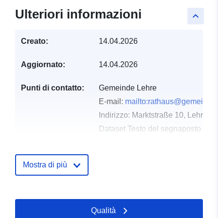
Ulteriori informazioni
keyboard_arrow_up
Creato:
14.04.2026
Aggiornato:
14.04.2026
Punti di contatto:
Gemeinde Lehre
E-mail:
mailto:rathaus@gemeinde-
Indirizzo:
Marktstraße 10, Lehre, 
Dataset Testo del segnaposto del 
https://gemeinde-lehre.de
Mostra di più
Registro del
Aggiunta a data.europa.eu:
02
catalogo:
May 2026
Aggiornato su data.europa.eu:
01 August 2026
Qualità