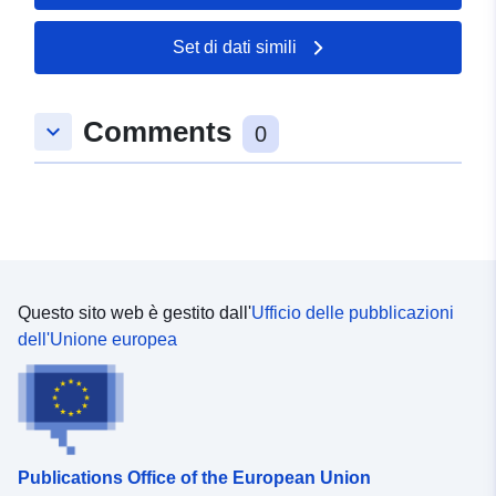
Spaziale:
Coordinate:
[ [ 10.6914241,
Set di dati simili
52.3530868 ], [ 10.6933744,
52.3530868 ], [ 10.6933744,
52.352486 ], [ 10.6914241,
Comments
keyboard_arrow_down
52.352486 ], [ 10.6914241,
0
52.3530868 ] ]
Tipo:
Polygon
Conforme a:
Risorsa:
http://data.europa.eu/eli/reg/2009/
Questo sito web è gestito dall'
Ufficio delle pubblicazioni
uriRef:
http://data.europa.eu/88u/dataset/
dell'Unione europea
2c5e-44ff-bbbc-717f9369b77a
Publications Office of the European Union