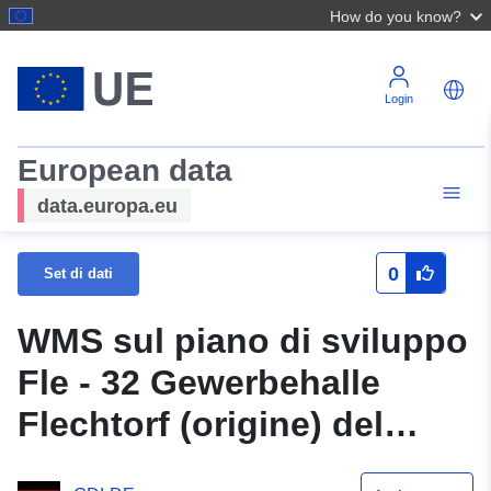
How do you know?
Login
European data
data.europa.eu
0
Set di dati
WMS sul piano di sviluppo
Fle - 32 Gewerbehalle
Flechtorf (origine) del
comune di Lehr