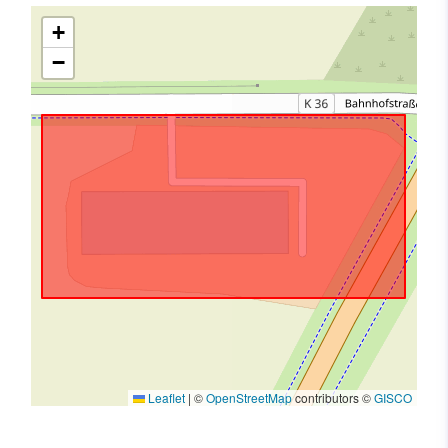
+
−
Leaflet
|
©
OpenStreetMap
contributors ©
GISCO