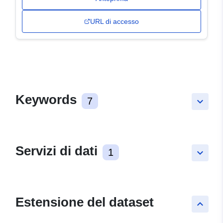
URL di accesso
Keywords
7
keyboard_arrow_down
Servizi di dati
1
keyboard_arrow_down
Estensione del dataset
keyboard_arrow_up