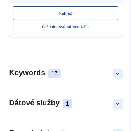
Náhľad
Prístupová adresa URL
Keywords
17
keyboard_arrow_down
Dátové služby
1
keyboard_arrow_down