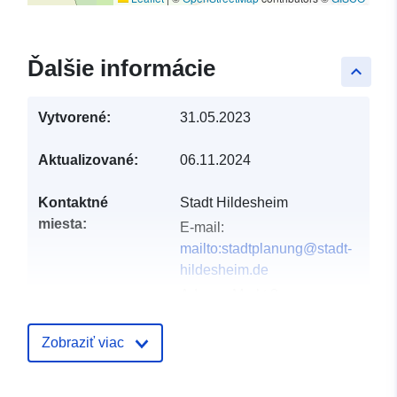
Ďalšie informácie
keyboard_arrow_up
Vytvorené:
31.05.2023
Aktualizované:
06.11.2024
Kontaktné
Stadt Hildesheim
miesta:
E-mail:
mailto:stadtplanung@stadt-
hildesheim.de
Adresa:
Markt 3,
Hildesheim, 31134,
Deutschland
Zobraziť viac
Adresa URL:
https://www.stadt-