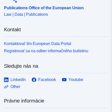
uriRef:
http://data.europa.eu/88u/dataset
Publications Office of the European Union
c60f-4aef-ade3-651c3019ddf3
Law | Data | Publications
Kontakt
Kontaktovať tím European Data Portal
Registrovať sa na odber informačného bulletinu
Sledujte nás na
LinkedIn
Facebook
Youtube
Other
Právne informácie