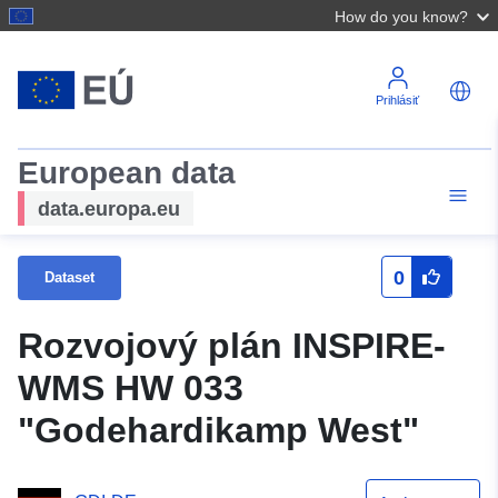
How do you know?
Prihlásiť
European data
data.europa.eu
0
Dataset
Rozvojový plán INSPIRE-
WMS HW 033
"Godehardikamp West"