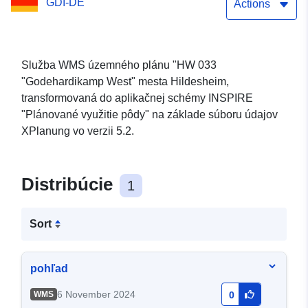
GDI-DE
Actions
Služba WMS územného plánu "HW 033
"Godehardikamp West" mesta Hildesheim,
transformovaná do aplikačnej schémy INSPIRE
"Plánované využitie pôdy" na základe súboru údajov
XPlanung vo verzii 5.2.
Distribúcie
1
Sort
pohľad
6 November 2024
WMS
0