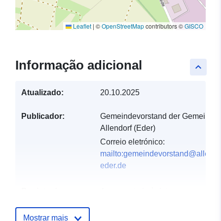
Leaflet
|
©
OpenStreetMap
contributors ©
GISCO
Informação adicional
keyboard_arrow_up
Atualizado:
20.10.2025
Publicador:
Gemeindevorstand der Gemeinde
Allendorf (Eder)
Correio eletrónico:
mailto:gemeindevorstand@allendo
eder.de
Registo do
Acrescentado à data.europa.eu:
catálogo:
21 February 2026
Atualizado em data.europa.eu:
Mostrar mais