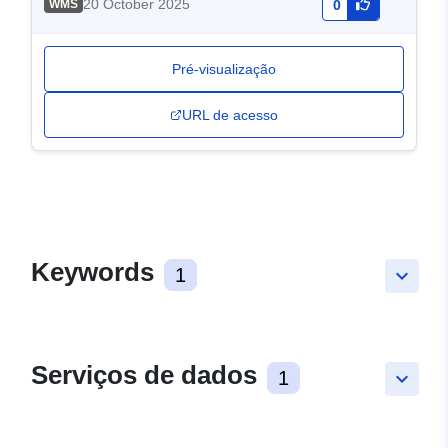
20 October 2025
WMS
0
Pré-visualização
URL de acesso
Keywords
1
keyboard_arrow_down
Serviços de dados
1
keyboard_arrow_down