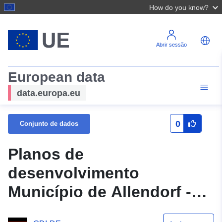
How do you know?
Abrir sessão
European data
data.europa.eu
0
Conjunto de dados
Planos de
desenvolvimento
Município de Allendorf -
BP_1683007001P1G