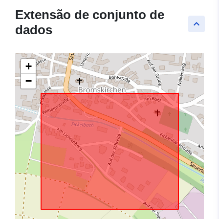
Extensão de conjunto de
keyboard_arrow_up
dados
+
−