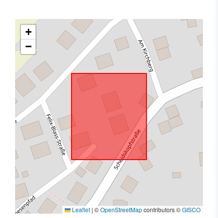
+
−
Leaflet
|
©
OpenStreetMap
contributors ©
GISCO