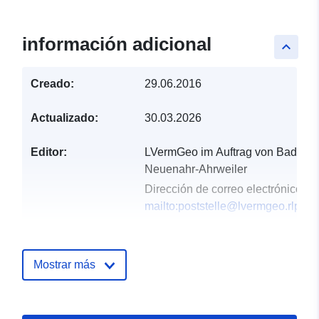
información adicional
keyboard_arrow_up
Creado:
29.06.2016
Actualizado:
30.03.2026
Editor:
LVermGeo im Auftrag von Bad
Neuenahr-Ahrweiler
Dirección de correo electrónico:
mailto:poststelle@lvermgeo.rlp.de
Registro del
Añadido a data.europa.eu:
21
catálogo:
February 2026
Mostrar más
Actualizado en data.europa.eu:
01 August 2026