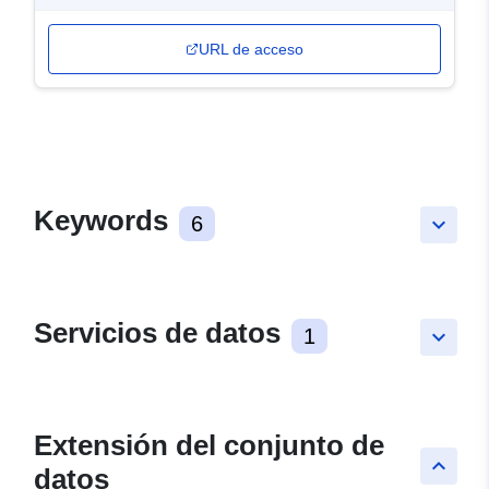
URL de acceso
Keywords
6
keyboard_arrow_down
Servicios de datos
1
keyboard_arrow_down
Extensión del conjunto de
keyboard_arrow_up
datos